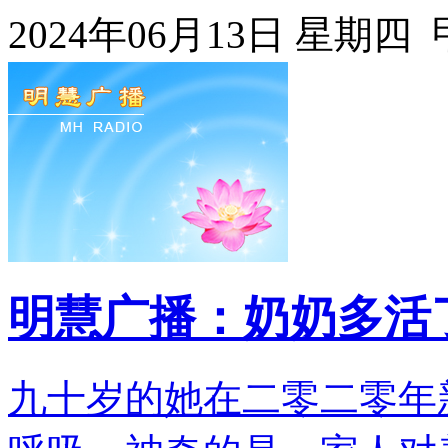
2024年06月13日 星期
明慧广播：奶奶多活
九十岁的她在二零二零年