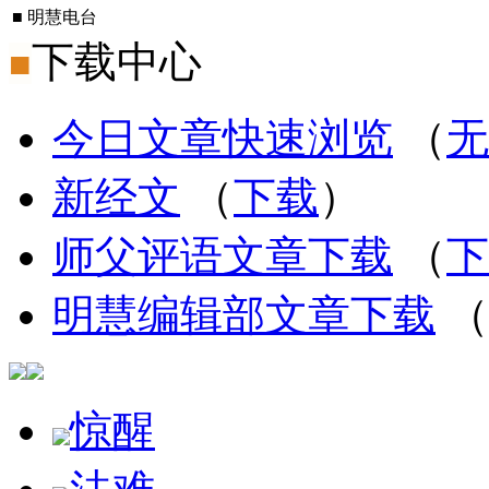
■ 明慧电台
下载中心
■
今日文章快速浏览
（
无
新经文
（
下载
）
师父评语文章下载
（
下
明慧编辑部文章下载
（
惊醒