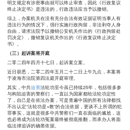
明文规定有涉密事由就可以终止审查，因此《行政复议
终止决定书》是违法的，行政违法应当予以撤销。
综上，办案机关在没有充分合法有效证据证明当事人有
违法行为的情况下，强行实施行政拘留，非法剥夺人身
自由，请求法院予以撤销公安机关作出的《行政拘留处
罚决定》，撤销复议机关作出的《行政复议终止决定
书》。
（三）起诉案将开庭
二零二四年四月十七日，起诉案立案。
近日获悉，二零二四年五月二十二日上午九点，本案将
于凌海市法院第四法庭开庭审理。
其实，中共
迫害
法轮功至今虽已持续25年，包括很多参
与构陷迫害的警察们，一直以为国家都给法轮功定性
了，自己是在依法办案，可是查遍中国的所有法律都找
不出认定“法轮功是×教”的合法依据，更谈不上所谓的犯
罪事实，这就是很多中共警察们一直在面临的尴尬，这
也必将成为法轮功冤案最终被彻底推翻，而承办人将面
临法律追诉的确凿依据。