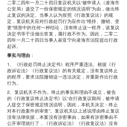
二零二四年一月二十四日复议机关以“被申请人（凌海市
公安局）递交了一份保密规定的情况说明”为由，做出终
止复议的决定。当事人认为按照《行政复议法》的规
定，复议机关应对行政处罚行为应作出“维持、撤销、变
更”情形中的任何一种结论，没有终止这一程序，该复议
决定书等于没做出答复，属行政不作为。因此，二零二
四年一月二十四日当事人崔亚宁向凌海市法院提出行政
起诉。
事实与理由
：
1、《行政处罚终止决定书》程序严重违法。根据《行
政诉讼法》《行政复议法》的有关规定，没有复议终止
的程序，要求法院撤销这一违法决定，并重新作出行政
行为。
2、复议机关不作为。终止的事实和理由不成立，被告
的《行政复议终止决定书》以“在行政复议期间，被申请
人提交了保密规定情况说明，因此，本机关决定：终止
对本行政案件的审查”。复议机关以上述说理由终止复议
没有法律依据，本案没有涉密事由，如果有涉密事由不
公开审理就行了，《行政诉讼法》《行政复议法》没有