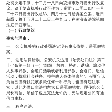
处罚决定不服，十二月十八日向凌海市政府提出行政复
议。鉴于复议机关行政不作为，崔亚宁二零二四年一月
二十四日提出行政起诉。四月十七日起诉案立案，近日
获悉，将于五月二十二日上午九点，在凌海市法院第四
法庭开庭审理。
（一）行政复议
事实与理由
：
一、 公安机关的行政处罚决定没有事实依据，是冤假错
案。
二、 适用法律错误。公安机关适用《治安处罚法》第二
十七条第一款（一）“组织、教唆、胁迫、诱骗、煽动他
人从事邪教、会道门活动或者利用邪教、会道门、迷信
活动，扰乱社会秩序、损害他人身体健康的”。崔亚宁认
为自己没有触犯该条款任何一种行为，也没有违法事
实，以此为借口非法拘留10日是冤假错案。即使给公安
局长写信、邮信了也是宪法允许的，宪法规定公民有通
信自由权。
三、 程序违法。