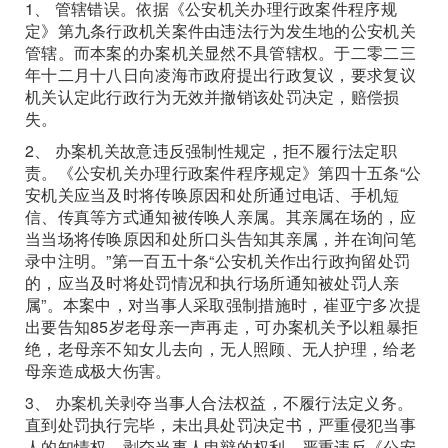
1、 管辖错误。依据《公安机关办理行政案件程序规
定》第九条行政机关案件由违法行为发生地的公安机关
管辖。而本案的办案机关显然不具管辖权。于二零二三
年十二月十八日向凌海市政府提出行政复议，要求复议
机关认定此行政行为无效并撤销该处罚决定，赔偿损
失。
2、 办案机关故意违反强制性规定，拒不履行法定职
责。《公安机关办理行政案件程序规定》第四十五条“公
安机关应当及时将传唤原因和处所通过电话、手机短
信、传真等方式通知被传唤人亲属。其亲属在场的，应
当当场将传唤原因和处所口头告知其亲属，并在询问笔
录中注明。”第一百五十条“公安机关作出行政拘留处罚
的，应当及时将处罚情况和执行场所通知被处罚人亲
属”。本案中，对当事人采取强制措施时，崔亚宁多次提
出要告知85岁老母亲一声再走，可办案机关予以粗暴拒
绝，老母亲不知女儿去向，无人照顾、无人护理，给老
母亲造成极大伤害。
3、 办案机关剥夺当事人合法权益，不履行法定义务。
直到处罚执行完毕，未出具处罚决定书，严重侵犯当事
人的知情权，剥夺当事人申辩的权利。严重违反《公安