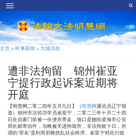
主页
>
时事新闻
>
大陆消息
遭非法拘留 锦州崔亚
宁提行政起诉案近期将
开庭
【明慧网二零二四年五月九日】（
明慧网
通讯员辽宁报
道）锦州市法轮功学员崔亚宁，二零二三年十月二十四
日在自家门前被一伙便衣带走，借口是她给凌海市公安
局长邮寄信件，当晚被关进拘留所，非法拘留十日，所
谓的“罪名”是利用邪教扰乱社会秩序。崔亚宁对此行政