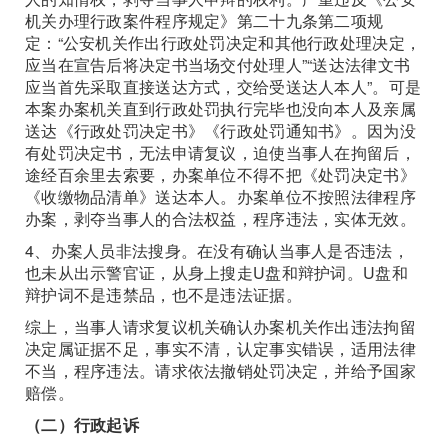
机关办理行政案件程序规定》第二十九条第二项规
定：“公安机关作出行政处罚决定和其他行政处理决定，
应当在宣告后将决定书当场交付处理人”“送达法律文书
应当首先采取直接送达方式，交给受送达人本人”。可是
本案办案机关直到行政处罚执行完毕也没向本人及亲属
送达《行政处罚决定书》《行政处罚通知书》。因为没
有处罚决定书，无法申请复议，迫使当事人在拘留后，
途经百余里去索要，办案单位不得不把《处罚决定书》
《收缴物品清单》送达本人。办案单位不按照法律程序
办案，剥夺当事人的合法权益，程序违法，实体无效。
4、办案人员非法搜身。在没有确认当事人是否违法，
也未从出示警官证，从身上搜走U盘和辩护词。U盘和
辩护词不是违禁品，也不是违法证据。
综上，当事人请求复议机关确认办案机关作出违法拘留
决定属证据不足，事实不清，认定事实错误，适用法律
不当，程序违法。请求依法撤销处罚决定，并给予国家
赔偿。
（二）行政起诉