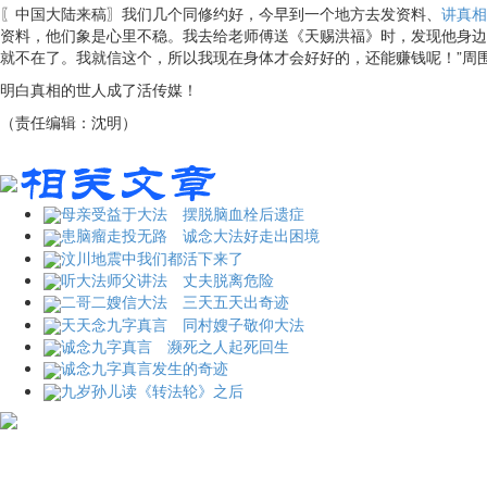
〖中国大陆来稿〗我们几个同修约好，今早到一个地方去发资料、
讲真相
资料，他们象是心里不稳。我去给老师傅送《天赐洪福》时，发现他身边
就不在了。我就信这个，所以我现在身体才会好好的，还能赚钱呢！”周
明白真相的世人成了活传媒！
（责任编辑：沈明）
母亲受益于大法 摆脱脑血栓后遗症
患脑瘤走投无路 诚念大法好走出困境
汶川地震中我们都活下来了
听大法师父讲法 丈夫脱离危险
二哥二嫂信大法 三天五天出奇迹
天天念九字真言 同村嫂子敬仰大法
诚念九字真言 濒死之人起死回生
诚念九字真言发生的奇迹
九岁孙儿读《转法轮》之后