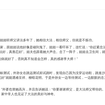
姐姐听师父讲法多年了，她相信大法，相信师父，但就是不炼功。
家，跟姐姐说他好像是碰到鬼了。姐姐一看吓坏了，连忙说：“你赶紧念法
法好，真善忍好”。姐夫也跟着她大声念。念了一阵子，姐姐去卫生间，就
的病就好了，否则真不知道会怎样，真的感谢李大师！”
标测试，外孙女在跳远测试前试跳时，发现自己因为没穿运动鞋，跳進沙
忍好”就能遇难呈祥、柳暗花明。于是外孙女一边等待测试，一边默默的
”外婆也替她高兴，并且告诉她说：“你要谢谢师父，是大法师父帮你的。
，家中常人也见证了大法的美好与神奇。