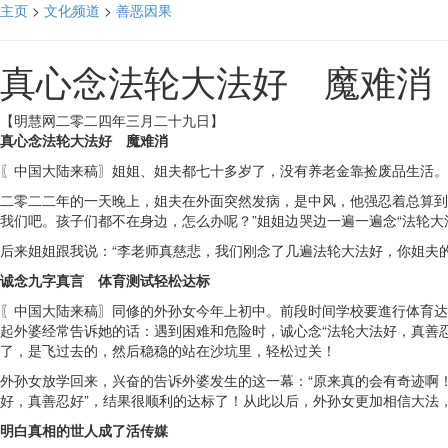
主页
>
文化频道
>
善恶因果
真心念法轮大法好 魔难消
【明慧网二零二四年三月二十九日】
真心念法轮大法好 魔难消
〖中国大陆来稿〗姐姐、姐夫都七十多岁了，没有养老金靠捡废品生活。
二零二二年的一天晚上，姐夫在外面突然发病，是中风，他强忍着总算到
我们吧。孩子们都不在身边，怎么办呢？”姐姐边哭边一遍一遍念“法轮大
后来姐姐跟我说：“李老师真慈悲，我们刚念了几遍法轮大法好，你姐夫
诚念九字真言 体育测试轻松达标
〖中国大陆来稿〗同修的外孙女今年上初中。前段时间学校要進行体育达
起外婆经常告诉她的话：遇到困难和危险时，诚心念“法轮大法好，真善
了，是飞过去的，然后稳稳的站在沙坑里，轻松过关！
外孙女放学回来，兴奋的告诉外婆发生的这一幕：“原来真的会有奇迹啊！
好，真善忍好”，结果很顺利的达标了！从此以后，外孙女更加相信大法
明白真相的世人成了活传媒