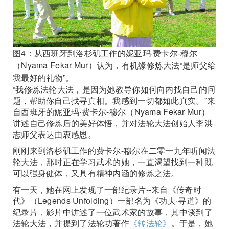
图4：从西班牙到洛杉矶工作的妮亚玛·费卡尔-穆尔
（Nyama Fekar Mur）认为，有机缘修炼大法“是师父给
我最好的礼物”。
“我修炼法轮大法，是因为她教导你如何向内找自己的问
题，帮助你自己找寻真相。我感到一切都如此真实。”来
自西班牙的妮亚玛‧费卡尔-穆尔（Nyama Fekar Mur）
讲述自己修炼后的美好体悟，并对法轮大法创始人李洪
志师父表达由衷感恩。
刚刚来到洛杉矶工作的费卡尔-穆尔在二零一九年听闻法
轮大法，那时正在学习武术的她，一直渴望找到一种既
可以强身健体，又具有精神内涵的修炼之法。
有一天，她在网上发现了一部纪录片--来自《传奇时
代》（Legends Unfolding）一部名为《功夫·寻道》的
纪录片，影片中讲述了一位武术家的故事，其中谈到了
法轮大法，并提到了法轮功著作
《转法轮》
。于是，她