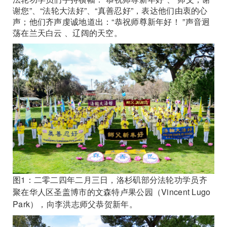
谢您”、“法轮大法好”、“真善忍好”，表达他们由衷的心
声；他们齐声虔诚地道出：“恭祝师尊新年好！ ”声音迥
荡在兰天白云 、辽阔的天空。
图1：二零二四年二月三日，洛杉矶部分法轮功学员齐
聚在华人区圣盖博市的文森特卢果公园（Vincent Lugo
Park），向李洪志师父恭贺新年。