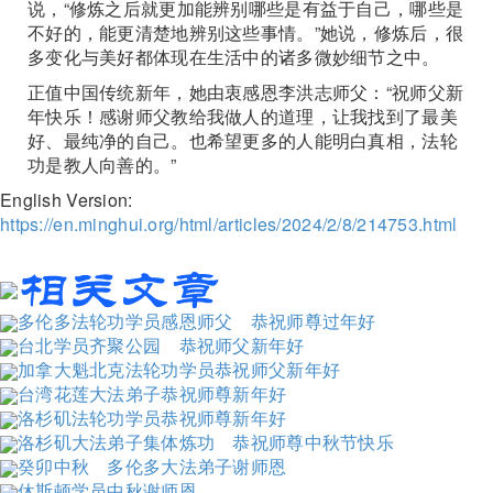
说，“修炼之后就更加能辨别哪些是有益于自己，哪些是
不好的，能更清楚地辨别这些事情。”她说，修炼后，很
多变化与美好都体现在生活中的诸多微妙细节之中。
正值中国传统新年，她由衷感恩李洪志师父：“祝师父新
年快乐！感谢师父教给我做人的道理，让我找到了最美
好、最纯净的自己。也希望更多的人能明白真相，法轮
功是教人向善的。”
English Version:
https://en.minghui.org/html/articles/2024/2/8/214753.html
多伦多法轮功学员感恩师父 恭祝师尊过年好
台北学员齐聚公园 恭祝师父新年好
加拿大魁北克法轮功学员恭祝师父新年好
台湾花莲大法弟子恭祝师尊新年好
洛杉矶法轮功学员恭祝师尊新年好
洛杉矶大法弟子集体炼功 恭祝师尊中秋节快乐
癸卯中秋 多伦多大法弟子谢师恩
休斯顿学员中秋谢师恩