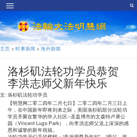
主页
>
时事新闻
>
海外新闻
洛杉矶法轮功学员恭贺
李洪志师父新年快乐
文: 洛杉矶法轮功学员
【明慧网二零二四年二月七日】二零二四年二月三日上
午，在中国新年即将到来之际，美国洛杉矶部分法轮功
学员齐聚在繁华的华人社区--圣盖博市的文森特卢果公
园（Vincent Lugo Park），向李洪志师父送上深深的感
恩和诚挚的新年祝福。
法轮功学员们手持横幅：“恭祝师尊新年好”、“师父，谢