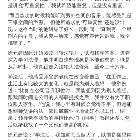
是讲究‘可重复性’，我就希望能重复，但是没有重复。”
“而且炼功的时候我能听到另外空间的音乐，能感受到是
三维空间的声源。”但他所追求的“可重复性”还是没出
现，这令当时的他纠结了好长一段时间，“直到有一个星
期六的早晨，我从梦中醒来，感觉有声音告诉我，我全
搞错了。”
徐元建因此开始阅读《转法轮》，试图找寻答案。随着
深入学习法理，他才明白这些现象是不能追求的；也是
从那时起，他真正走入法轮大法修炼，至今二十六年。
学法后，他感受师父的教诲在改变着自己：“在工作上、
生活上有比较大的变化，就是能为别人着想。”他举例
道：“比如在公司晋升职位时，我能想到要为别人着想。
跟我同时间进公司的人都获提拔之后，我并没有为了职
位跟人家争。”他说：我心里有时候会觉得不平，但是能
想到师父讲的法，依旧兢兢业业地做好本职工作。结
果，领导觉得我做的事情比他们（同事）做得还多，然
后就给我找了一个比他们更高的职位。
徐元建说：“学法后，我知道怎么做人了，以前是稀里糊