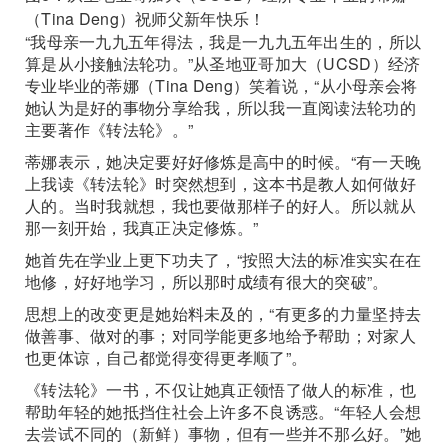
（Tina Deng）祝师父新年快乐！
“我母亲一九九五年得法，我是一九九五年出生的，所以
算是从小接触法轮功。”从圣地亚哥加大（UCSD）经济
专业毕业的蒂娜（Tina Deng）笑着说，“从小母亲会将
她认为是好的事物分享给我，所以我一直阅读法轮功的
主要著作《转法轮》。”
蒂娜表示，她决定要好好修炼是高中的时候。“有一天晚
上我读《转法轮》时突然想到，这本书是教人如何做好
人的。当时我就想，我也要做那样子的好人。所以就从
那一刻开始，我真正决定修炼。”
她首先在学业上更下功夫了，“按照大法的标准实实在在
地修，好好地学习，所以那时成绩有很大的突破”。
思想上的改变更是她始料未及的，“有更多的力量坚持去
做善事、做对的事；对同学能更多地给予帮助；对家人
也更体谅，自己都觉得变得更孝顺了”。
《转法轮》一书，不仅让她真正领悟了做人的标准，也
帮助年轻的她抵挡住社会上许多不良诱惑。“年轻人会想
去尝试不同的（新鲜）事物，但有一些并不那么好。”她