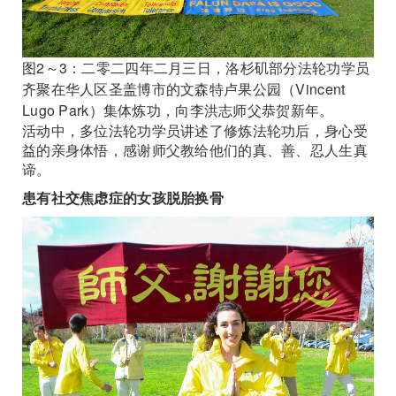
图2～3：二零二四年二月三日，洛杉矶部分法轮功学员
齐聚在华人区圣盖博市的文森特卢果公园（Vincent
Lugo Park）集体炼功，向李洪志师父恭贺新年。
活动中，多位法轮功学员讲述了修炼法轮功后，身心受
益的亲身体悟，感谢师父教给他们的真、善、忍人生真
谛。
患有社交焦虑症的女孩脱胎换骨