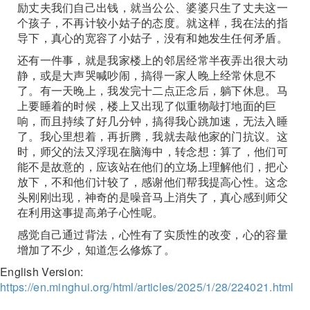
励丈夫我们自己出钱，就当公公、婆婆只生了丈夫这一
个孩子，不再计较小姑子的态度。就这样，我在法的指
导下，真心的宽容了小姑子，没有和她发生任何矛盾。
还有一件事，就是我家楼上的邻居经常半夜弄出很大动
静，或是大声哭喊吵闹，搞得一家人晚上经常休息不
了。有一天晚上，我发完十二点正念后，躺下休息。马
上要睡着的时候，楼上又出现了似重物敲打地面的巨
响，而且持续了好几分钟，搞得我心跳加速，无法入睡
了。我心里想着，再折腾，我就去敲他家的门抗议。这
时，师父的法又浮现在脑海中，转念想：算了，他们可
能不是故意的，应该站在他们的立场上理解他们，把心
放下，不和他们计较了，感谢他们帮我提高心性。这念
头刚刚出现，神奇的是噪音马上消失了，真心感到师父
在利用这事提高弟子心性呢。
感觉自己通过背法，心性有了实质性的改变，心的容量
增加了不少，知道怎么修炼了。
English Version:
https://en.minghui.org/html/articles/2025/1/28/224021.html