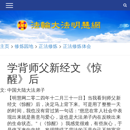
主页
>
修炼园地
>
正法修炼
>
正法修炼体会
学背师父新经文《惊
醒》后
文: 中国大陆大法弟子
【明慧网二零二四年十二月三十一日】当我看到师父新
经文《惊醒》后，决定马上背下来。可是用了整整一天
的时间，我也没有背过第一句话：“慈悲在常人社会中表
现出来就是善意与爱心，这也是大法弟子内在反映出来
的生命状态。”（《惊醒》）我感觉很难，有些灰心，于
是停下来向内找，发现障碍了背法的正是自己不能宽容