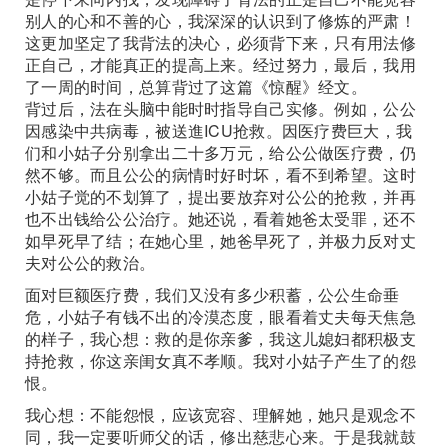
别人的心和不善的心，我深深的认识到了修炼的严肃！
这更加坚定了我背法的决心，必须背下来，只有用法修
正自己，才能真正的提高上来。经过努力，最后，我用
了一周的时间，总算背过了这篇《惊醒》经文。
背过后，法在头脑中能时时指导自己实修。例如，公公
因感染中共病毒，被送進ICU抢救。因医疗费巨大，我
们和小姑子分别拿出二十多万元，给公公做医疗费，仍
然不够。而且公公的病情时好时坏，看不到希望。这时
小姑子觉的不划算了，提出要放弃对公公的抢救，并再
也不出钱给公公治疗。她还说，看着她爸太受罪，还不
如早死早了结；在她心里，她爸早死了，并极力反对丈
夫对公公的救治。
面对巨额医疗费，我们又没有多少积蓄，公公生命垂
危，小姑子有钱不出的冷漠态度，眼看着丈夫每天焦急
的样子，我心想：救的是你亲爹，我这儿媳妇都积极支
持抢救，你这亲闺女真不孝顺。我对小姑子产生了的怨
恨。
我心想：不能怨恨，应该宽容、理解她，她只是观念不
同，我一定要听师父的话，修出慈悲心来。于是我就鼓