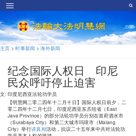
主页
>
时事新闻
>
海外新闻
纪念国际人权日 印尼
民众呼吁停止迫害
文: 印度尼西亚法轮功学员
【明慧网二零二四年十二月十日】国际人权日前夕，二
零二四年十二月七日，印度尼西亚东爪哇省（East
Java Province）的部分法轮功学员分别在首府泗水市
（Surabaya City）和第二大城市玛琅市（Malang
City）举行
讲真相
活动，抗议二十五年来中共对法轮功
学员基本人权的践踏。