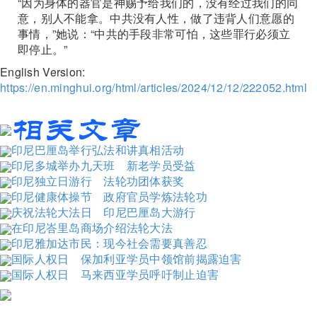
“因为身体的器官是神赐予给我们的，没有经过我们的同
意，别人不能拿。中共没有人性，做了违背人们意愿的
事情，”她说：“中共的手段非常可怕，这些罪行必须立
即停止。”
English Version:
https://en.minghui.org/html/articles/2024/12/12/222052.html
印尼巴厘岛举行弘法和讲真相活动
印尼多城举办九天班 新老学员受益
印尼独立日游行 法轮功团体获奖
印尼健康体操节 政府官员学炼法轮功
庆祝法轮大法日 印尼巴厘岛大游行
在印尼峇里岛商场介绍法轮大法
印尼雅加达市民：现今社会需要真善忍
国际人权日 保加利亚学员中领馆前揭露迫害
国际人权日 马来西亚学员呼吁制止迫害