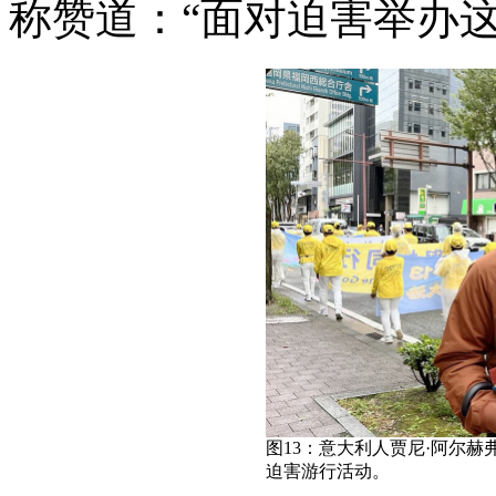
称赞道：“面对迫害举办
图13：意大利人贾尼·阿尔赫弗里（
迫害游行活动。