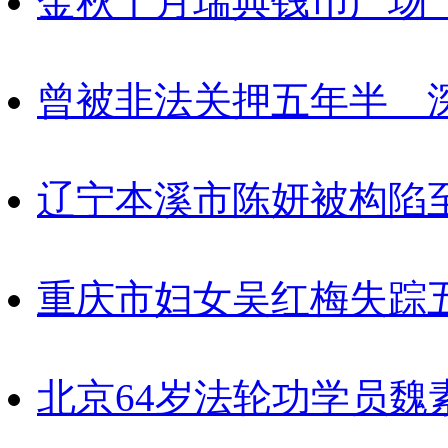
金秋十月瑞典钱币广场
曾被非法关押五年半 
辽宁本溪市陈妍被构陷
重庆市妇女吴红梅失踪
北京64岁法轮功学员魏