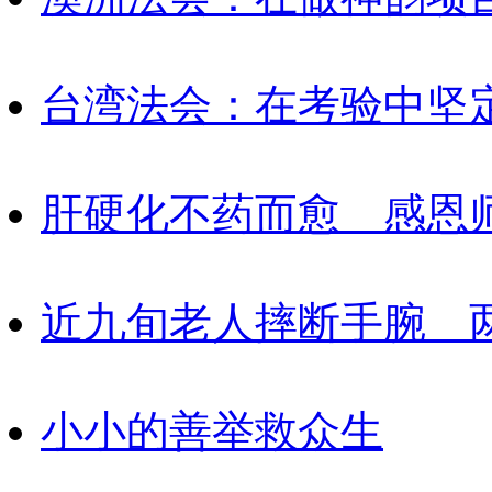
台湾法会：在考验中坚
肝硬化不药而愈 感恩
近九旬老人摔断手腕 
小小的善举救众生