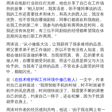
周涛在电影行业担任灯光师，他也分享了自己在工作场
所的故事：“刚入职时，我英语差，听不懂同事说的话。
我的工作还需要技术和体力，和高大的西人比，我没有
优势。但不管我在哪個剧组，同事们都喜欢和我相处。
在我工作的第二年，我参与的电影有两周休息时间，在
我还没有休息时，有三位不同剧组的经理都希望我在休
息期间去他们那工作两周。”
周涛说：“从小修炼大法，让我获得了很多难得的品质。
师父要求弟子把工作做好，所以不管有没有人知道，我
都会做好应该做的事情。当我按照真、善、忍的要求去
做人時，在哪里都受到欢迎。而这个品质是师父与大法
给予的。当我有了这样的品质，不管在多么困苦的环境
中，都能闪光。”
在《
在技术维护和工作环境中修己救人
》一文中，作者
对自己这样描述：“我用智能手机的时候，时不时就被手
机中的讯息诱惑，时间很快就没了。我需要不断的调整
自己的状态，约束自己一阵子，还会松懈，因为干扰源
就带在身上。”
周涛对作者的经历感到共鸣，他说：“由于我在网上有一