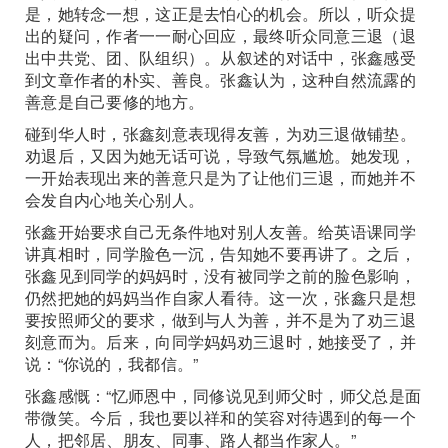
是，她转念一想，这正是去怕心的机会。所以，听众提
出的疑问，作者一一耐心回应，最终听众同意三退（退
出中共党、团、队组织）。从叙述的对话中，张鑫感受
到文章作者的朴实、善良。张鑫认为，这种自然流露的
善意是自己要修的地方。
碰到华人时，张鑫刻意表现得友善，为劝三退做铺垫。
劝退后，又因为她无话可说，导致气氛尴尬。她发现，
一开始表现出来的善意只是为了让他们三退，而她并不
会发自内心地关心别人。
张鑫开始要求自己无条件地对别人友善。给英语课同学
讲真相时，同学脸色一沉，告知她不要再讲了。之后，
张鑫见到同学的妈妈时，没有被同学之前的脸色影响，
仍然把她的妈妈当作自家人看待。这一次，张鑫只是想
要按照师父的要求，做到与人为善，并不是为了劝三退
刻意而为。后来，向同学妈妈劝三退时，她接受了，并
说：“你说的，我都信。”
张鑫感慨：“忆师恩中，同修说见到师父时，师父总是面
带微笑。今后，我也要以祥和的笑容对待遇到的每一个
人，把邻居、朋友、同事、路人都当作家人。”