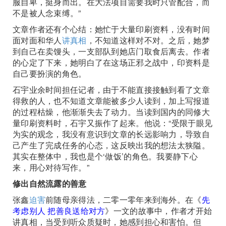
服自卑，挺身而出。在大法项目需要我时只管配合，而
不是被人念束缚。”
文章作者还有个心结：她忙于大量印刷资料，没有时间
面对面和华人
讲真相
，不知道这样对不对。之后，她梦
到自己在卖馒头，一支部队到她店门取食后离去。作者
的心定了下来，她明白了在这场正邪之战中，印资料是
自己要扮演的角色。
石宇业余时间担任记者，由于不能直接接触到看了文章
得救的人，也不知道文章能被多少人读到，加上写报道
的过程枯燥，他渐渐失去了动力。当读到国内的同修大
量印刷资料时，石宇又振作了起来。他说：“受限于眼见
为实的观念，我没有意识到文章的长远影响力，导致自
己产生了完成任务的心态，这反映出我的想法太狭隘。
其实在整体中，我也是个‘做饭’的角色。我要静下心
来，用心对待写作。”
修出自然流露的善意
张鑫
迫害
前随母亲得法，二零一零年来到海外。在《
先
考虑别人 把善良送给对方
》一文的故事中，作者才开始
讲真相，当受到听众质疑时，她感到担心和害怕。但