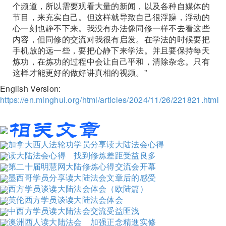
个频道，所以需要观看大量的新闻，以及各种自媒体的
节目，来充实自己。但这样就导致自己很浮躁，浮动的
心一刻也静不下来。我没有办法像同修一样不去看这些
内容，但同修的交流对我很有启发。在学法的时候要把
手机放的远一些，要把心静下来学法。并且要保持每天
炼功，在炼功的过程中会让自己平和，清除杂念。只有
这样才能更好的做好讲真相的视频。​​​​​​​​​​​​​​​​”
English Version:
https://en.minghui.org/html/articles/2024/11/26/221821.html
加拿大西人法轮功学员分享读大陆法会心得
读大陆法会心得 找到修炼差距受益良多
第二十届明慧网大陆修炼心得交流会开幕
墨西哥学员分享读大陆法会文章后的感受
西方学员谈读大陆法会体会（欧陆篇）
英伦西方学员谈读大陆法会体会
中西方学员读大陆法会交流受益匪浅
澳洲西人读大陆法会 加强正念精進实修