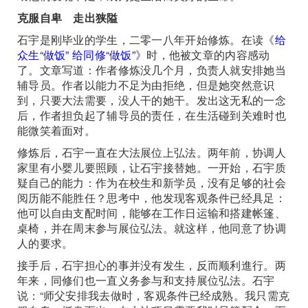
克服自卑 走出狭隘
石宇是刚毕业的学生，二零一八年开始修炼。在读《
给
众生“做饭” 给同修“做饭”
》时，他被文章的内容感动
了。文章写道：作者修炼没几个月，负责人就安排她当
辅导员。作者以能力不足为由拒绝，但是她突然意识
到，只要大法需要，没人干的她干。发出这无私的一念
后，作者担负起了辅导员的责任，在生活碰到关难时也
能微笑着面对。
修炼后，石宇一直在大法展位上弘法。两年前，协调人
家里有小婴儿要照顾，让石宇接替她。一开始，石宇质
疑自己的能力：作为在校生和新学员，没有足够的社会
阅历能不能胜任？思考中，他发现客观条件已经具足：
他可以自由支配时间，能够在工作日运输和搭建帐篷、
桌椅，并在周末参与展位弘法。就这样，他同意了协调
人的要求。
接手后，石宇担心的事并没有发生，反而顺利進行。两
年来，同修们也一直义务参与和支持展位弘法。石宇
说：“师父安排我去做时，客观条件已经成熟。我只需克