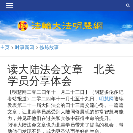
主页
>
时事新闻
>
修炼故事
读大陆法会文章 北美
学员分享体会
【明慧网二零二四年十一月二十三日】（明慧多伦多记
者站报道）二零二四年十一月七至十九日，
明慧网
陆续
发表第二十一届大陆法会的四十三篇交流心得。一篇篇
文章，让北美学员感受到大陆同修展现的超常智慧与能
力，并见证他们在过关和实修中获得生命的提升。
阅读大陆法会文章也为北美学员带来了提高的机会，帮
助他们发现不足，成为更圣洁而美好的生命。