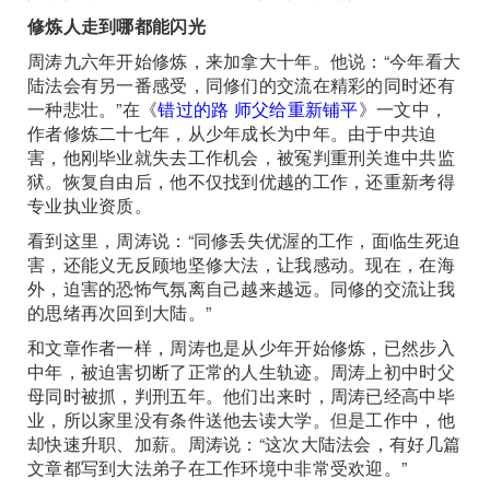
修炼人走到哪都能闪光
周涛九六年开始修炼，来加拿大十年。他说：“今年看大
陆法会有另一番感受，同修们的交流在精彩的同时还有
一种悲壮。”在《
错过的路 师父给重新铺平
》一文中，
作者修炼二十七年，从少年成长为中年。由于中共迫
害，他刚毕业就失去工作机会，被冤判重刑关進中共监
狱。恢复自由后，他不仅找到优越的工作，还重新考得
专业执业资质。
看到这里，周涛说：“同修丢失优渥的工作，面临生死迫
害，还能义无反顾地坚修大法，让我感动。现在，在海
外，迫害的恐怖气氛离自己越来越远。同修的交流让我
的思绪再次回到大陆。”
和文章作者一样，周涛也是从少年开始修炼，已然步入
中年，被迫害切断了正常的人生轨迹。周涛上初中时父
母同时被抓，判刑五年。他们出来时，周涛已经高中毕
业，所以家里没有条件送他去读大学。但是工作中，他
却快速升职、加薪。周涛说：“这次大陆法会，有好几篇
文章都写到大法弟子在工作环境中非常受欢迎。”