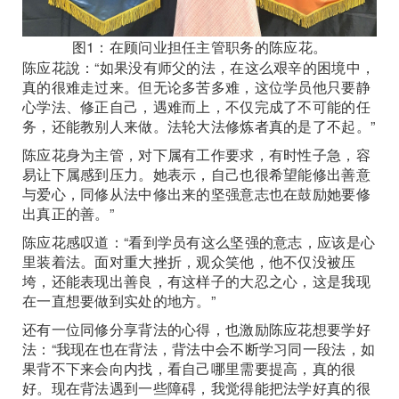
图1：在顾问业担任主管职务的陈应花。
陈应花說：“如果没有师父的法，在这么艰辛的困境中，
真的很难走过来。但无论多苦多难，这位学员他只要静
心学法、修正自己，遇难而上，不仅完成了不可能的任
务，还能教别人来做。法轮大法修炼者真的是了不起。”
陈应花身为主管，对下属有工作要求，有时性子急，容
易让下属感到压力。她表示，自己也很希望能修出善意
与爱心，同修从法中修出来的坚强意志也在鼓励她要修
出真正的善。”
陈应花感叹道：“看到学员有这么坚强的意志，应该是心
里装着法。面对重大挫折，观众笑他，他不仅没被压
垮，还能表现出善良，有这样子的大忍之心，这是我现
在一直想要做到实处的地方。”
还有一位同修分享背法的心得，也激励陈应花想要学好
法：“我现在也在背法，背法中会不断学习同一段法，如
果背不下来会向内找，看自己哪里需要提高，真的很
好。现在背法遇到一些障碍，我觉得能把法学好真的很