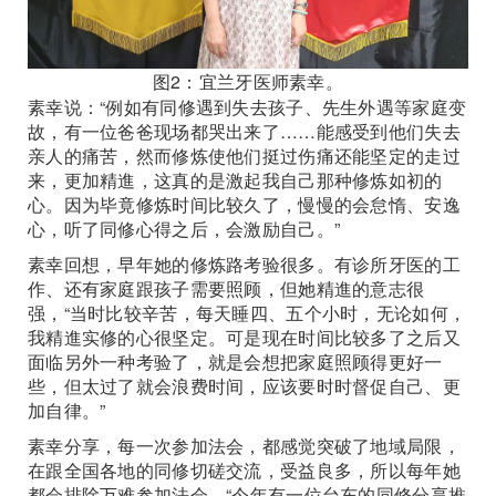
图2：宜兰牙医师素幸。
素幸说：“例如有同修遇到失去孩子、先生外遇等家庭变
故，有一位爸爸现场都哭出来了……能感受到他们失去
亲人的痛苦，然而修炼使他们挺过伤痛还能坚定的走过
来，更加精進，这真的是激起我自己那种修炼如初的
心。因为毕竟修炼时间比较久了，慢慢的会怠惰、安逸
心，听了同修心得之后，会激励自己。”
素幸回想，早年她的修炼路考验很多。有诊所牙医的工
作、还有家庭跟孩子需要照顾，但她精進的意志很
强，“当时比较辛苦，每天睡四、五个小时，无论如何，
我精進实修的心很坚定。可是现在时间比较多了之后又
面临另外一种考验了，就是会想把家庭照顾得更好一
些，但太过了就会浪费时间，应该要时时督促自己、更
加自律。”
素幸分享，每一次参加法会，都感觉突破了地域局限，
在跟全国各地的同修切磋交流，受益良多，所以每年她
都会排除万难参加法会。“今年有一位台东的同修分享推