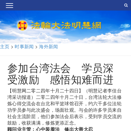
主页
>
时事新闻
>
海外新闻
参加台湾法会 学员深
受激励 感悟知难而进
【明慧网二零二四年十月二十四日】（明慧记者李佳台
湾采访报道）二零二四年十月二十日，台湾法轮大法修
炼心得交流会在台北和平篮球馆召开，约六千多位法轮
功学员参与此次盛会，场面壮观。与会的许多学员来自
社会主流阶层，他们参加法会后表示，受到学员交流的
鼓励，收获满满，修炼更添正念。
顾问业主管：心中装着法 修出大善大忍