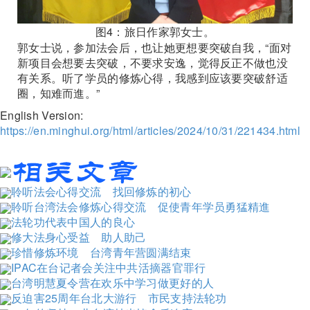
图4：旅日作家郭女士。
郭女士说，参加法会后，也让她更想要突破自我，“面对
新项目会想要去突破，不要求安逸，觉得反正不做也没
有关系。听了学员的修炼心得，我感到应该要突破舒适
圈，知难而進。”
English Version:
https://en.minghui.org/html/articles/2024/10/31/221434.html
聆听法会心得交流 找回修炼的初心
聆听台湾法会修炼心得交流 促使青年学员勇猛精進
法轮功代表中国人的良心
修大法身心受益 助人助己
珍惜修炼环境 台湾青年营圆满结束
IPAC在台记者会关注中共活摘器官罪行
台湾明慧夏令营在欢乐中学习做更好的人
反迫害25周年台北大游行 市民支持法轮功