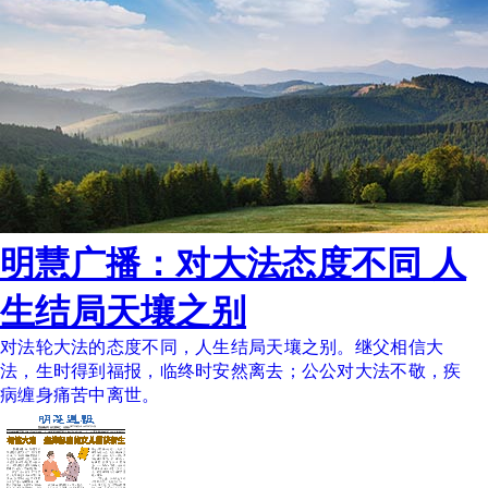
明慧广播：对大法态度不同 人
生结局天壤之别
对法轮大法的态度不同，人生结局天壤之别。继父相信大
法，生时得到福报，临终时安然离去；公公对大法不敬，疾
病缠身痛苦中离世。