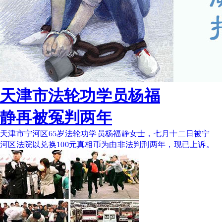
天津市法轮功学员杨福
静再被冤判两年
天津市宁河区65岁法轮功学员杨福静女士，七月十二日被宁
河区法院以兑换100元真相币为由非法判刑两年，现已上诉。