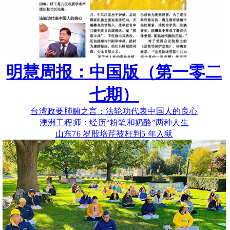
明慧周报：中国版（第一零二
七期）
台湾政要肺腑之言：法轮功代表中国人的良心
澳洲工程师：经历“粉笔和奶酪”两种人生
山东76 岁殷培芹被枉判5 年入狱