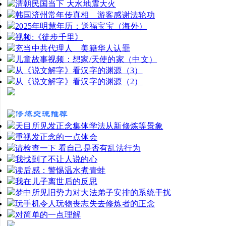
清朝民国当下 大水地震大火
韩国济州常年传真相 游客感谢法轮功
2025年明慧年历：送福宝宝（海外）
视频:《徒步千里》
充当中共代理人 美籍华人认罪
儿童故事视频：想家/天使的家（中文）
从《说文解字》看汉字的渊源（3）
从《说文解字》看汉字的渊源（2）
天目所见发正念集体学法从新修炼等景象
重视发正念的一点体会
请检查一下 看自己是否有乱法行为
我找到了不让人说的心
读后感：警惕温水煮青蛙
我在儿子离世后的反思
梦中所见旧势力对大法弟子安排的系统干扰
玩手机令人玩物丧志失去修炼者的正念
对简单的一点理解