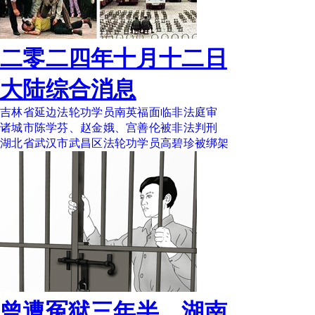
二零二四年十月十二日
大陆综合消息
吉林省延边法轮功学员南英福面临非法庭审
诸城市陈学芬、赵金娥、宫善伦被非法判刑
湖北省武汉市武昌区法轮功学员高碧珍被绑架
曾遭冤狱三年半 湖南