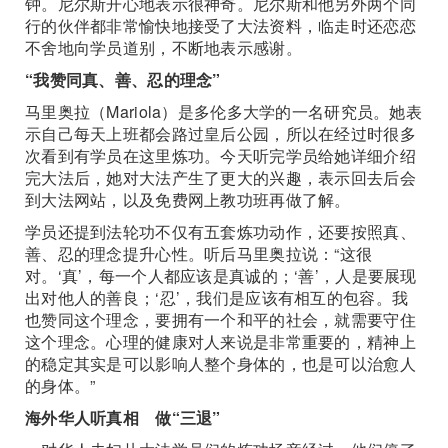
钟。尼尔斯开心地表示很神奇。尼尔斯和他另外两个同
行的伙伴都非常愉快地接受了大法资料，临走时还恋恋
不舍地向学员道别，不断地表示感谢。
“我赞同真、善、忍的理念”
马里奥拉（Mariola）是多伦多大学的一名研究员。她表
示自己每天上班都会路过皇后公园，所以在经过时很多
次看到有学员在这里炼功。今天听完学员给她详细介绍
完大法后，她对大法产生了更大的兴趣，表示回去后会
到大法网站，以及免费网上教功班再做了解。
学员还提到法轮功不仅有五套炼功动作，还要按照真、
善、忍的理念提升心性。听后马里奥拉说：“这很
对。‘真’，每一个人都应该是真诚的；‘善’，人是要展现
出对他人的善良；‘忍’，我们是应该有相互的包容。我
也赞同这个理念，要拥有一个和平的社会，就需要守住
这个理念。心理的健康对人来说是非常重要的，精神上
的稳定其实是可以影响人整个身体的，也是可以治愈人
的身体。”
海外华人听真相 做“三退”