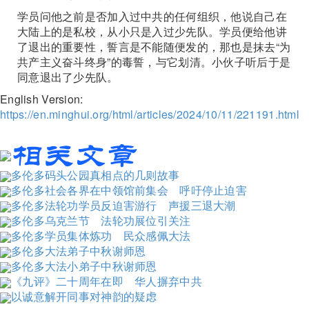
学员问他之前是否加入过中共的任何组织，他说自己在
大陆上的是私校，从小只是入过少先队。学员便给他讲
了退出的重要性，誓言是不能随便发的，那也是抹去“为
共产主义奋斗终身”的毒誓，与它划清。小伙子听后于是
同意退出了少先队。
English Version:
https://en.minghui.org/html/articles/2024/10/11/221191.html
多伦多码头公园真相点的几则故事
多伦多社会各界在中领馆前集会 呼吁停止迫害
多伦多法轮功学员反迫害游行 声援三退大潮
多伦多乌克兰节 法轮功展位引关注
多伦多学员集体炼功 民众感佩大法
多伦多大法弟子中秋谢师恩
多伦多大法小弟子中秋谢师恩
《九评》二十周年在即 华人摒弃中共
以诚意解开同事对神韵的疑虑