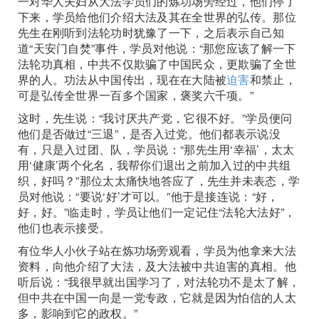
一对华人夫妇从大法学员们的炼功场旁经过，他们停了
下来，学员给他们介绍大法及其在全世界的弘传。那位
先生在刚听到法轮功时犹豫了一下，之后表示自己知
道“天安门自焚”事件，学员对他说：“那您应该了解一下
法轮功真相，中共不仅欺骗了中国民众，更欺骗了全世
界的人。功法从中国传出，现在在大陆被
迫害
和禁止，
可是弘传全世界一百多个国家，褒奖六千项。”
这时，先生说：“我讨厌共产党，它很不好。”学员便问
他们是否做过“三退”，是否入过党。他们都表示说没
有，只是入过团、队，学员说：“那先生用‘幸福’，太太
用‘健康’两个化名，我帮你们退出之前加入过的中共组
织，好吗？”那位太太痛快地答应了，先生并未表态，学
员对他说：“要说‘好’才可以。”他于是接连说：“好，
好，好。”临走时，学员让他们一定记住“法轮大法好”，
他们也表示接受。
有位华人小伙子站在炼功场旁观看，学员为他拿来大法
资料，向他介绍了大法，及大法被中共迫害的真相。他
听后说：“我很早就出国学习了，对法轮功不是太了解，
但中共在中国一向是一党专政，它就是因为怕信的人太
多，影响到它的政权。”