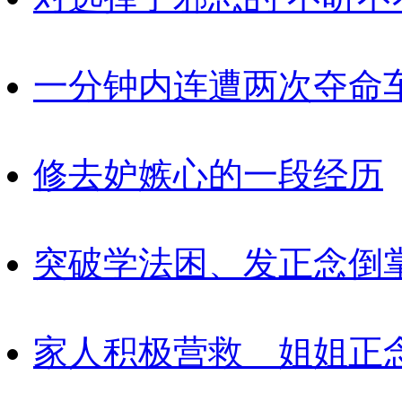
一分钟内连遭两次夺命
修去妒嫉心的一段经历
突破学法困、发正念倒
家人积极营救 姐姐正