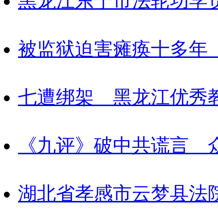
黑龙江东宁市法轮功学
被监狱迫害瘫痪十多年
七遭绑架 黑龙江优秀
《九评》破中共谎言 
湖北省孝感市云梦县法