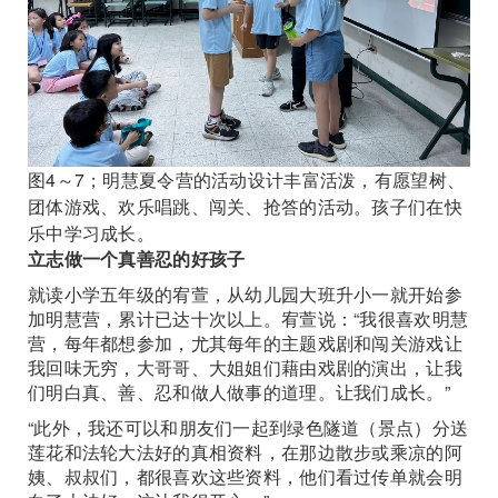
图4～7；明慧夏令营的活动设计丰富活泼，有愿望树、
团体游戏、欢乐唱跳、闯关、抢答的活动。孩子们在快
乐中学习成长。
立志做一个真善忍的好孩子
就读小学五年级的宥萱，从幼儿园大班升小一就开始参
加明慧营，累计已达十次以上。宥萱说：“我很喜欢明慧
营，每年都想参加，尤其每年的主题戏剧和闯关游戏让
我回味无穷，大哥哥、大姐姐们藉由戏剧的演出，让我
们明白真、善、忍和做人做事的道理。让我们成长。”
“此外，我还可以和朋友们一起到绿色隧道（景点）分送
莲花和法轮大法好的真相资料，在那边散步或乘凉的阿
姨、叔叔们，都很喜欢这些资料，他们看过传单就会明