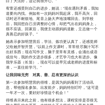
白了大法好，这让我很开心。”
宥萱还感受到自己的进步，她说：“现在遇到矛盾，我知
道要向内找。例如有一次妈妈叫我起床，我不高兴，回
话时还不耐烦地、尾音上扬大声地顶嘴回去。到学校
后，我回想自己没调整好心情，却把气出在妈妈身上，
很不应该。回家后，我便主动跟妈妈道歉，立志做一个
真善忍的好孩子。”
她表示参加明慧营后，学法、炼功更认真了，还感觉师
父给她开智开慧，“以前上作文课时，常常绞尽脑汁写不
出好东西；现在写作文，脑子里常有灵感，会涌出成语
或佳句，我的作文进步很多，才艺学习也大有进步。像
我学乐器（长笛），现在可以提早完成老师的进度和标
准，一直往前学习。”
让我回味无穷 对真、善、忍有更深的认识
第一次参加明慧营的得维，是因为妈妈看到了活动讯
息，帮他报名参加。出发前夕，妈妈特别叮咛，“这可是
一年才一次，要好好珍惜这个机会！”
得维表示来此之前，他有很多想法，课程安排是否很无