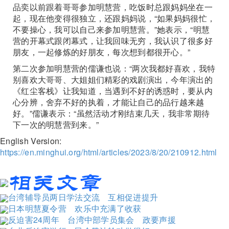
品奕以前跟着哥哥参加明慧营，吃饭时总跟妈妈坐在一
起，现在他变得很独立，还跟妈妈说，“如果妈妈很忙，
不要操心，我可以自己来参加明慧营。”她表示，“明慧
营的开幕式跟闭幕式，让我回味无穷，我认识了很多好
朋友，一起修炼的好朋友，每次想到都很开心。”
第二次参加明慧营的儒谦也说：“两次我都好喜欢，我特
别喜欢大哥哥、大姐姐们精彩的戏剧演出，今年演出的
《红尘客栈》让我知道，当遇到不好的诱惑时，要从内
心分辨，舍弃不好的执着，才能让自己的品行越来越
好。”儒谦表示：“虽然活动才刚结束几天，我非常期待
下一次的明慧营到来。”
English Version:
https://en.minghui.org/html/articles/2023/8/20/210912.html
台湾辅导员两日学法交流 互相促进提升
日本明慧夏令营 欢乐中充满了收获
反迫害24周年 台湾中部学员集会 政要声援