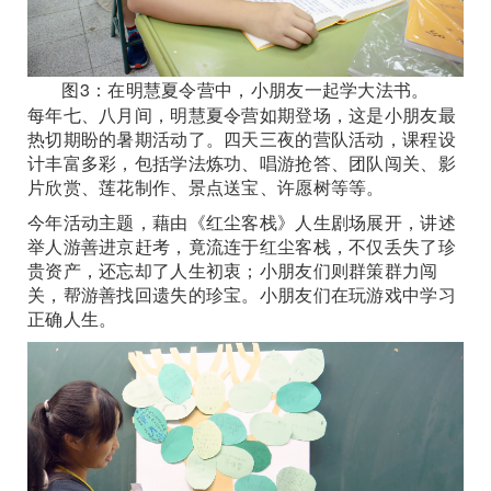
图3：在明慧夏令营中，小朋友一起学大法书。
每年七、八月间，明慧夏令营如期登场，这是小朋友最
热切期盼的暑期活动了。四天三夜的营队活动，课程设
计丰富多彩，包括学法炼功、唱游抢答、团队闯关、影
片欣赏、莲花制作、景点送宝、许愿树等等。
今年活动主题，藉由《红尘客栈》人生剧场展开，讲述
举人游善进京赶考，竟流连于红尘客栈，不仅丢失了珍
贵资产，还忘却了人生初衷；小朋友们则群策群力闯
关，帮游善找回遗失的珍宝。小朋友们在玩游戏中学习
正确人生。