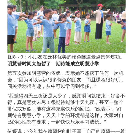
图8～9：小朋友在云林优美的绿色隧道景点集体炼功。
明慧营时间太短暂了 期待能成立明慧小学
第五次参加明慧营的依媛，表示她不想落下任何一次机
会，“因为可以认识很多修炼的朋友，而且课程很好玩，
闯关活动很有趣，从中可以学习到很多。”
“我觉得四天三夜还是太少了，感觉瞬间就结束，好舍不
得，真是意犹未尽！很期待能够十天九夜，甚至一整个
暑假或寒假，能有这样充实快乐的回忆。”她表示，“好
期待有明慧小学，天天上学的环境都是这样，大家对自
己的心性都有要求，一起快快乐乐学习成长。”
依媛说：“今年我在愿望树的叶子写上自己的愿望——希