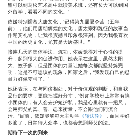
望可以到茑松艺术高中就读美术班，还有长大可以到国
外留学，看看不同的文化。”
依媛特别孺慕大唐文化，“记得第九届夏令营（五年
前），他们用唐朝辉煌的文化，唐太宗和魏征的故事当
作迎宾礼物，让我很震撼且印象很深刻。因为我很喜欢
中国的历史文化，尤其是大唐盛世。”
接连几天的集体学法、炼功，依媛觉得对于心性的提
升，起到很大的促进作用。她表示在这里，虽然太阳
大、蚊子多，但是团体的力量让她每次都能坚持炼完
功，这是不可思议的现象，回家之后，“我发现自己的忍
耐力好像变强了。”
她还表示，在与同侪相处，对于价值观的判断，和自我
品行的要求，更能把握好分寸，“例如学校班上常常有搞
小团体的，有人会去护短护私，我是心里就有一把尺，
会用师父的真、善、忍来衡量，不会跟他们同流合
污。”目前，依媛能够每天主动学
《转法轮》
，而且学好
多遍了，日常待人处事，也都会想到师父的法。
期待下一次的到来