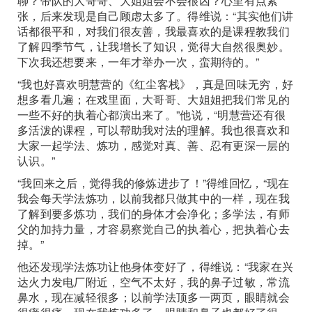
聊？带队的大哥哥、大姐姐会不会很凶？心里有点紧
张，后来发现是自己顾虑太多了。得维说：“其实他们讲
话都很平和，对我们很友善，我最喜欢的是课程教我们
了解四季节气，让我增长了知识，觉得大自然很奥妙。
下次我还想要来，一年才举办一次，蛮期待的。”
“我也好喜欢明慧营的《红尘客栈》，真是回味无穷，好
想多看几遍；在戏里面，大哥哥、大姐姐把我们常见的
一些不好的执着心都演出来了。”他说，“明慧营还有很
多活泼的课程，可以帮助我对法的理解。我也很喜欢和
大家一起学法、炼功，感觉对真、善、忍有更深一层的
认识。”
“我回来之后，觉得我的修炼进步了！”得维回忆，“现在
我会每天学法炼功，以前我都只做其中的一样，现在我
了解到要多炼功，我们的身体才会净化；多学法，有师
父的加持力量，才容易察觉自己的执着心，把执着心去
掉。”
他还发现学法炼功让他身体变好了，得维说：“我家在兴
达火力发电厂附近，空气不太好，我的鼻子过敏，常流
鼻水，现在减轻很多；以前学法顶多一两页，眼睛就会