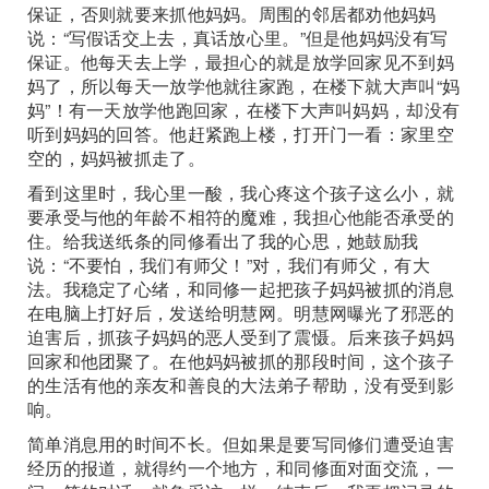
保证，否则就要来抓他妈妈。周围的邻居都劝他妈妈
说：“写假话交上去，真话放心里。”但是他妈妈没有写
保证。他每天去上学，最担心的就是放学回家见不到妈
妈了，所以每天一放学他就往家跑，在楼下就大声叫“妈
妈”！有一天放学他跑回家，在楼下大声叫妈妈，却没有
听到妈妈的回答。他赶紧跑上楼，打开门一看：家里空
空的，妈妈被抓走了。
看到这里时，我心里一酸，我心疼这个孩子这么小，就
要承受与他的年龄不相符的魔难，我担心他能否承受的
住。给我送纸条的同修看出了我的心思，她鼓励我
说：“不要怕，我们有师父！”对，我们有师父，有大
法。我稳定了心绪，和同修一起把孩子妈妈被抓的消息
在电脑上打好后，发送给明慧网。明慧网曝光了邪恶的
迫害后，抓孩子妈妈的恶人受到了震慑。后来孩子妈妈
回家和他团聚了。在他妈妈被抓的那段时间，这个孩子
的生活有他的亲友和善良的大法弟子帮助，没有受到影
响。
简单消息用的时间不长。但如果是要写同修们遭受迫害
经历的报道，就得约一个地方，和同修面对面交流，一