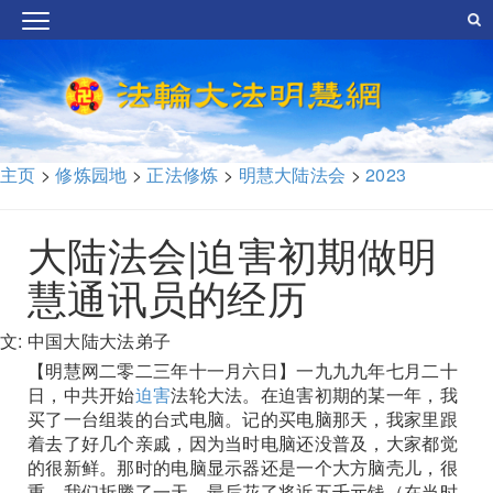
主页
>
修炼园地
>
正法修炼
>
明慧大陆法会
>
2023
大陆法会|迫害初期做明
慧通讯员的经历
文: 中国大陆大法弟子
【明慧网二零二三年十一月六日】一九九九年七月二十
日，中共开始
迫害
法轮大法。在迫害初期的某一年，我
买了一台组装的台式电脑。记的买电脑那天，我家里跟
着去了好几个亲戚，因为当时电脑还没普及，大家都觉
的很新鲜。那时的电脑显示器还是一个大方脑壳儿，很
重。我们折腾了一天，最后花了将近五千元钱（在当时