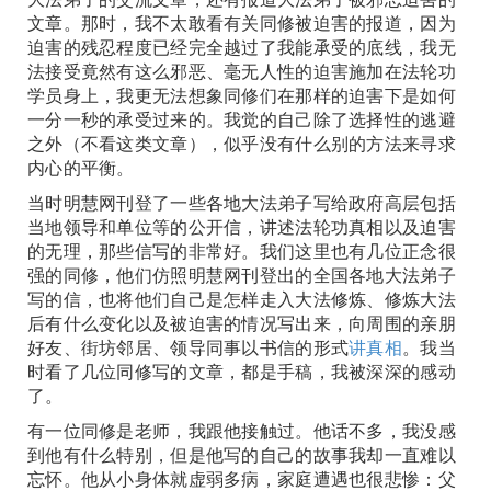
文章。那时，我不太敢看有关同修被迫害的报道，因为
迫害的残忍程度已经完全越过了我能承受的底线，我无
法接受竟然有这么邪恶、毫无人性的迫害施加在法轮功
学员身上，我更无法想象同修们在那样的迫害下是如何
一分一秒的承受过来的。我觉的自己除了选择性的逃避
之外（不看这类文章），似乎没有什么别的方法来寻求
内心的平衡。
当时明慧网刊登了一些各地大法弟子写给政府高层包括
当地领导和单位等的公开信，讲述法轮功真相以及迫害
的无理，那些信写的非常好。我们这里也有几位正念很
强的同修，他们仿照明慧网刊登出的全国各地大法弟子
写的信，也将他们自己是怎样走入大法修炼、修炼大法
后有什么变化以及被迫害的情况写出来，向周围的亲朋
好友、街坊邻居、领导同事以书信的形式
讲真相
。我当
时看了几位同修写的文章，都是手稿，我被深深的感动
了。
有一位同修是老师，我跟他接触过。他话不多，我没感
到他有什么特别，但是他写的自己的故事我却一直难以
忘怀。他从小身体就虚弱多病，家庭遭遇也很悲惨：父