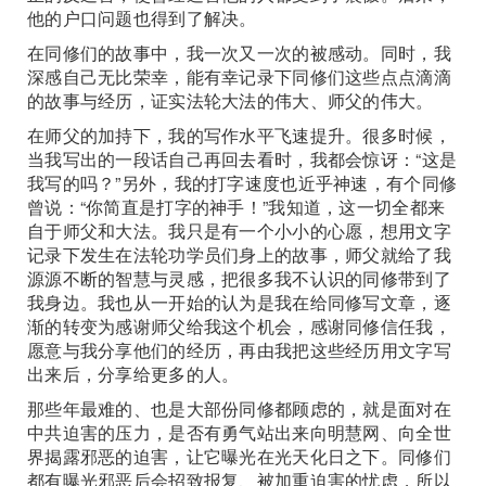
他的户口问题也得到了解决。
在同修们的故事中，我一次又一次的被感动。同时，我
深感自己无比荣幸，能有幸记录下同修们这些点点滴滴
的故事与经历，证实法轮大法的伟大、师父的伟大。
在师父的加持下，我的写作水平飞速提升。很多时候，
当我写出的一段话自己再回去看时，我都会惊讶：“这是
我写的吗？”另外，我的打字速度也近乎神速，有个同修
曾说：“你简直是打字的神手！”我知道，这一切全都来
自于师父和大法。我只是有一个小小的心愿，想用文字
记录下发生在法轮功学员们身上的故事，师父就给了我
源源不断的智慧与灵感，把很多我不认识的同修带到了
我身边。我也从一开始的认为是我在给同修写文章，逐
渐的转变为感谢师父给我这个机会，感谢同修信任我，
愿意与我分享他们的经历，再由我把这些经历用文字写
出来后，分享给更多的人。
那些年最难的、也是大部份同修都顾虑的，就是面对在
中共迫害的压力，是否有勇气站出来向明慧网、向全世
界揭露邪恶的迫害，让它曝光在光天化日之下。同修们
都有曝光邪恶后会招致报复、被加重迫害的忧虑，所以