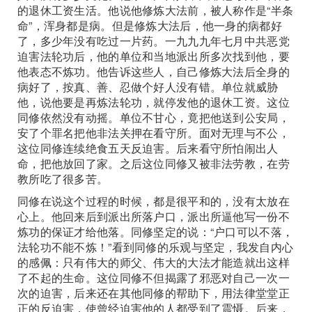
的退休工资生活。他说他修炼大法前，被人称作是“半条
命”，浑身都是病。但是修炼大法后，他一身的病都好
了，多少年没有吃过一片药。一九九九年七月中共恶党
迫害法轮功后，他的单位和当地派出所多次找到他，要
他表态不炼功。他告诉这些人，自己修炼大法后全身的
病好了，按真、善、忍做个好人没有错。单位就威胁
他，说他要是再炼法轮功，就停发他的退休工资。这位
同修依然没有动摇。单位不甘心，竟把他送到公安局，
安了个罪名把他非法关押在看守所。面对无理与不公，
这位同修连续绝食五天反迫害。后来看守所怕闹出人
命，把他放回了家。之后这位同修又被非法劳教，在劳
教所吃了很多苦。
同修在说这个过程的时候，都是很平和的，没有太放在
心上。他回来后到派出所落户口，派出所逼他写一份不
炼功的保证才给他落。同修坚定的说：“户口可以不落，
法轮功不能不炼！”看到同修的乐观与坚定，我发自内心
的感佩：只有伟大的师父、伟大的大法才能造就出这样
了不起的生命。这位同修不但揭露了邪恶对自己一次一
次的迫害，后来还在其他同修的帮助下，用法律堂堂正
正的反迫害，使曾经迫害他的人都受到了震慑。后来，