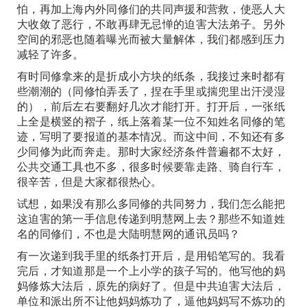
怕，再加上海内外同修们的共同声援和营救，使恶人大
大收敛了恶行，不敢再肆无忌惮的迫害大法弟子。另外
空间的邪恶也随着曝光而被大量解体，我们都感到压力
减轻了许多。
有时同修拿来的是折成小方块的纸条，我接过来时都有
些潮潮的（同修怕弄丢了，捏在手里或揣兜里出汗浸湿
的），前后左右要翻好几次才能打开。打开后，一张纸
上全是横竖的褶子，纸上落着某一位不知姓名同修的笔
迹，写明了要报道的基本情况。而这中间，不知还有多
少同修为此而奔走。那时大家经济条件普遍都不太好，
公共交通工具也不多，很多时候要靠走路、骑自行车，
很辛苦，但是大家都很热心。
试想，如果没有那么多同修的共同努力，我们怎么能把
这迫害的第一手信息传递到明慧网上去？那些不知道姓
名的同修们，不也是大陆明慧网的通讯员吗？
有一次递到我手里的纸条打开后，是用铅笔写的。我看
完后，才知道那是一个上小学的孩子写的。他写他的妈
妈修炼大法后，原先的病好了。但是中共迫害大法后，
单位和派出所不让他妈妈炼功了，逼他妈妈写不炼功的