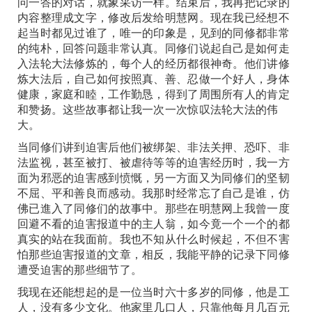
问一答的对话，就象采访一样。结束后，我再把记录的
内容整理成文字，修改后发给明慧网。现在我已经想不
起当时都见过谁了，唯一的印象是，见到的同修都非常
的纯朴，回答问题非常认真。同修们说起自己是如何走
入法轮大法修炼的，每个人的经历都很神奇。他们讲修
炼大法后，自己如何按照真、善、忍做一个好人，身体
健康，家庭和睦，工作勤恳，得到了周围所有人的肯定
和赞扬。这些故事都让我一次一次惊叹法轮大法的伟
大。
当同修们讲到迫害后他们被绑架、非法关押、恐吓、非
法监视，甚至被打、被虐待等等的迫害经历时，我一方
面为邪恶的迫害感到愤慨，另一方面又为同修们的坚韧
不屈、平和善良而感动。我那时经常忘了自己是谁，仿
佛已進入了同修们的故事中。那些在明慧网上我曾一度
回避不看的迫害报道中的主人翁，如今竟一个一个的都
真实的站在我面前。我也不知从什么时候起，不但不害
怕那些迫害报道的文章，相反，我能平静的记录下同修
遭受迫害的那些细节了。
我现在还能想起的是一位当时六十多岁的同修，他是工
人，没有多少文化。他家里几口人，只靠他每月几百元