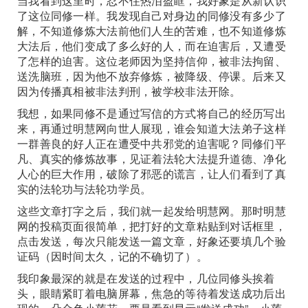
当我看到这里时，忍不住热泪盈眶，我好象是从新认识
了这位同修一样。我发现自己对身边的同修没有多少了
解，不知道修炼大法前他们人生的苦难，也不知道修炼
大法后，他们变成了多么好的人，而在迫害后，又遭受
了怎样的迫害。这位老师因为坚持信仰，被非法拘留、
送洗脑班，因为他不放弃修炼，被降级、停课。后来又
因为传播真相被非法判刑，被学校非法开除。
我想，如果同修不是通过写信的方式将自己的经历写出
来，再通过明慧网向世人展现，谁会知道大法弟子这样
一群善良的好人正在遭受中共邪党的迫害呢？同修们平
凡、真实的修炼故事，见证着法轮大法提升道德、净化
人心的巨大作用，破除了邪恶的谎言，让人们看到了真
实的法轮功与法轮功学员。
这些文章打字之后，我们就一起发给明慧网。那时明慧
网的投稿页面很简单，把打好的文章粘贴到对话框里，
点击发送，每次只能发送一篇文章，好象还要填几个验
证码（因时间太久，记的不确切了）。
我印象最深的就是在发送的过程中，几位同修头挨着
头，眼睛紧盯着电脑屏幕，焦急的等待着发送成功后出