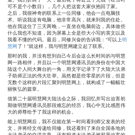
可不是个小数目），几个人把这套大家伙抱回了家。
之后，我很神奇的联系上一位同修，他会一点电脑技
术。听说我这有电脑，他非常高兴，就来到我的住处。
他在我这住了三天两晚，一直坐在电脑前边，具体做些
什么我也不知道，因为屏幕上全是些大小写的英文以及
我看不懂的代码。最后，同修兴奋的告诉我：“可以上
明
慧网
了！”就这样，我与明慧网建立起了联系。
那时的我，并没有想到自己今后会这么长时间的与明慧
网一路相伴，并且以一个明慧网通讯员的身份在中国大
陆这个人间大舞台的一角，用文字记录下了大陆大法弟
子助师正法的伟大壮举。虽然都是些零星的片段，但是
无数个这样的片段汇聚到明慧网上，就构成了一幅幅壮
丽恢弘的篇章。
借第二十届明慧网大陆法会之际，我回忆并写出迫害初
期做明慧网通讯员那段难忘的经历，我心中无比感恩伟
大的师尊给予了我这样的机会。
能上明慧网后，我不仅能在第一时间看到师父发表的经
文，并将经文传递给同修，我还看到了来自全国各地的
大法弟子的交流文章，还有报道大法弟子被邪恶迫害的