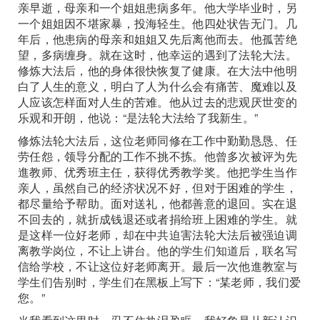
亲早逝，母亲和一个姐姐患病多年。他大学毕业时，另
一个姐姐因不堪家暴，投海轻生。他四处状告无门。几
年后，他患病的母亲和姐姐又先后离他而去。他孤苦绝
望，多病缠身。就在这时，他幸运的遇到了法轮大法。
修炼大法后，他的身体很快恢复了健康。在大法中他明
白了人生的意义，明白了人为什么会有痛苦、魔难以及
人应该怎样面对人生的苦难。他从过去的悲观厌世变的
乐观和开朗，他说：“是法轮大法给了我新生。”
修炼法轮大法后，这位老师同修在工作中勤勤恳恳、任
劳任怨，领导分配的工作不挑不拣。他曾多次被评为先
進教师、优秀班主任，获得优秀教学奖。他把学生当作
亲人，虽然自己的经济状况不好，但对于困难的学生，
都尽量给予帮助。面对送礼，他都善意的退回。实在退
不回去的，就折成钱退还或者捐给班上困难的学生。就
是这样一位好老师，却在中共迫害法轮大法后被强迫调
离教学岗位，不让上讲台。他的学生们知道后，联名写
信给学校，不让这位好老师离开。最后一次他進教室与
学生们告别时，学生们在黑板上写下：“某老师，我们爱
您。”