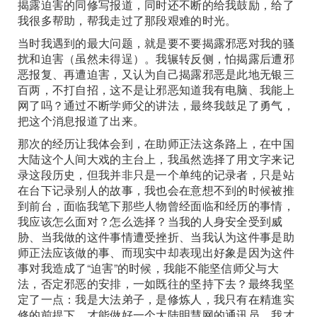
揭露迫害的同修写报道，同时还不断的给我鼓励，给了
我很多帮助，帮我走过了那段艰难的时光。
当时我遇到的最大问题，就是要不要揭露邪恶对我的骚
扰和迫害（虽然未得逞）。我辗转反侧，怕揭露后遭邪
恶报复、再遭迫害，又认为自己揭露邪恶是此地无银三
百两，不打自招，这不是让邪恶知道我有电脑、我能上
网了吗？通过不断学师父的讲法，最终我鼓足了勇气，
把这个消息报道了出来。
那次的经历让我体会到，在助师正法这条路上，在中国
大陆这个人间大戏的主台上，我虽然选择了用文字来记
录这段历史，但我并非只是一个单纯的记录者，只是站
在台下记录别人的故事，我也会在意想不到的时候被推
到前台，面临我笔下那些人物曾经面临和经历的事情，
我应该怎么面对？怎么选择？当我的人身安全受到威
胁、当我做的这件事情遭受挫折、当我认为这件事是助
师正法应该做的事、而现实中却表现出好象是因为这件
事对我造成了“迫害”的时候，我能不能坚信师父与大
法，否定邪恶的安排，一如既往的坚持下去？最终我坚
定了一点：我是大法弟子，是修炼人，我只有在精進实
修的前提下，才能做好一个大陆明慧网的通讯员，我才