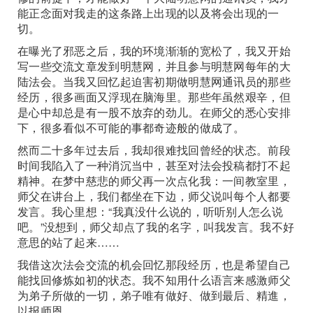
能正念面对我走的这条路上出现的以及将会出现的一
切。
在曝光了邪恶之后，我的环境渐渐的宽松了，我又开始
写一些交流文章发到明慧网，并且参与明慧网每年的大
陆法会。当我又回忆起迫害初期做明慧网通讯员的那些
经历，很多画面又浮现在脑海里。那些年虽然艰辛，但
是心中却总是有一股不放弃的劲儿。在师父的悉心安排
下，很多看似不可能的事都奇迹般的做成了。
然而二十多年过去后，我却很难找回曾经的状态。前段
时间我陷入了一种消沉当中，甚至对法会投稿都打不起
精神。在梦中慈悲的师父再一次点化我：一间教室里，
师父在讲台上，我们都坐在下边，师父说叫每个人都要
发言。我心里想：“我真没什么说的，听听别人怎么说
吧。”没想到，师父却点了我的名字，叫我发言。我不好
意思的站了起来……
我借这次法会交流的机会回忆那段经历，也是希望自己
能找回修炼如初的状态。我不知用什么语言来感激师父
为弟子所做的一切，弟子唯有做好、做到最后、精進，
以报师恩。