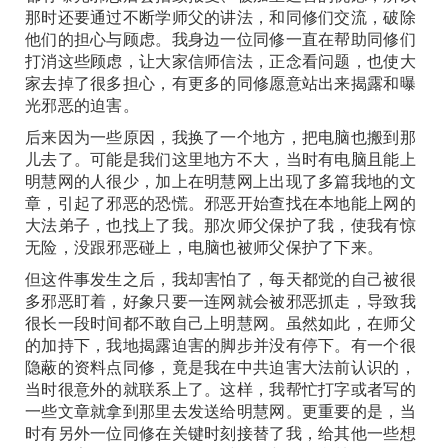
那时还要通过不断学师父的讲法，和同修们交流，破除
他们的担心与顾虑。我身边一位同修一直在帮助同修们
打消这些顾虑，让大家信师信法，正念看问题，也使大
家去掉了很多担心，有更多的同修愿意站出来揭露和曝
光邪恶的迫害。
后来因为一些原因，我换了一个地方，把电脑也搬到那
儿去了。可能是我们这里地方不大，当时有电脑且能上
明慧网的人很少，加上在明慧网上出现了多篇我地的文
章，引起了邪恶的恐慌。邪恶开始查找在本地能上网的
大法弟子，也找上了我。那次师父保护了我，使我有惊
无险，没跟邪恶碰上，电脑也被师父保护了下来。
但这件事发生之后，我却害怕了，每天都觉的自己被很
多邪恶盯着，好象只要一连网就会被邪恶抓走，导致我
很长一段时间都不敢自己上明慧网。虽然如此，在师父
的加持下，我地揭露迫害的脚步并没有停下。有一个很
隐蔽的资料点同修，竟是我在中共迫害大法前认识的，
当时很意外的就联系上了。这样，我帮忙打字或者写的
一些文章就拿到那里去发送给明慧网。更重要的是，当
时有另外一位同修在关键时刻接替了我，给其他一些想