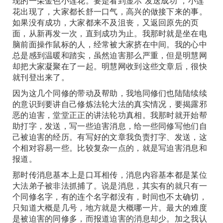
现的一朵金色小莲花。要是看到显示“发送成功”，小莲
花出现了，大家都长舒一口气，高兴的做接下来的事。
如果没有成功，大家都来不及沮丧，又返回原先的页
面，从新再发一次，直到成功为止。我那时就是坐在电
脑前面操作鼠标的人，经常被大家挤在中间。我的心中
总是感到温暖和踏实，虽然迫害那么严重，但是明慧网
却把大家凝聚在了一起。明慧网收到这些文章后，很快
就刊登出来了。
因为这几个同修的带动及帮助，我地同修们也陆陆续续
的意识到要讲自己修炼法轮大法的真实情况，要揭露邪
恶的迫害，堂堂正正的讲法轮功真相。我那时就开始帮
助打字，发送，写一些迫害消息，给一些同修写他们自
己被迫害的经历。有写好的文章我负责打字、发送，这
个相对容易一些。比较复杂一点的，就是写迫害消息和
报道。
那时传消息基本上是口耳相传，消息内容基本都是某位
大法弟子被非法抓捕了。说是消息，其实有的就只有一
个同修名字，有的连个名字都没有，时间也不太确切，
只知道大概是几号，地方就是大概哪一片。最大的难度
是被迫害的同修多，而报道迫害的消息却少。加之我认