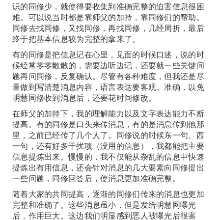
识的同修少，就使得要收集到准确完整的迫害信息很困
难。可以说当时都是靠师父的加持，靠同修们的帮助。
同修去找同修，又找同修，再找同修，几经周折，最后
终于把基本信息较为完整的拿来了。
有的同修是把信息记在心里，见面的时候口述，说的时
候经常零零散散的，需要边听边记，还要就一些关键问
题再问同修，反复确认。尽管有各种难度，但我还是尽
量做到写清楚消息内容，语言表达要客观、准确，以免
明慧同修收到消息后，还要花时间修改。
在师父的加持下，我的理解能力以及文字表达能力不断
提高。有的同修是口头来传消息，有的是消息传到他那
里，之前已经传了几个人了。同修说的时候东一句、西
一句，还有好多干扰项（没用的信息），我都能把主要
信息提炼出来。慢慢的，我不仅能从杂乱的信息中快速
提炼出有用信息，还会针对消息的几大要素向同修提出
一些问题，同修回答后，使消息更加准确完整。
随着大家的共同提高，逐渐的同修们传来的消息也更加
完整和准确了。这些消息虽小，但是发给明慧网曝光
后，作用巨大。这边我们明显感到恶人被曝光后很害