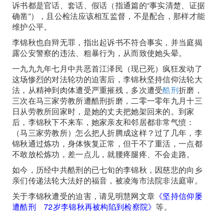
诉书都是官话、套话、假话（指通篇的“事实清楚、证据
确凿”），且公检法应该相互监督，不是配合，那样才能
维护公平。
李锦秋也自辩无罪，指出起诉书不符合事实，并当庭揭
露公安警察的违法、粗暴行为，从而致使她头晕。
一九九九年七月中共恶首江泽民（现已死）疯狂发动了
这场惨烈的对法轮功的迫害后，李锦秋坚持信仰法轮大
法，从精神到肉体遭受严重摧残，多次遭受
酷刑
折磨，
三次在马三家劳教所遭酷刑折磨，二零一零年九月十三
日从劳教所回家时，是她的丈夫把她架回来的。到家
后，李锦秋下不来车，她家亲友和邻居都非常气愤：
（马三家劳教所）怎么把人折腾成这样？过了几年，李
锦秋通过炼功，身体恢复正常，但干不了重活，一点都
不敢放松炼功，差一点儿，就腰疼腿疼、不会走路。
如今，历经中共酷刑的已七旬的李锦秋，因慈悲的向乡
亲们传递法轮大法好的福音，被凌海市法院非法庭审。
关于李锦秋遭受的迫害，请见明慧网文章
《坚持信仰屡
遭酷刑 72岁李锦秋再被构陷到检察院》
等。