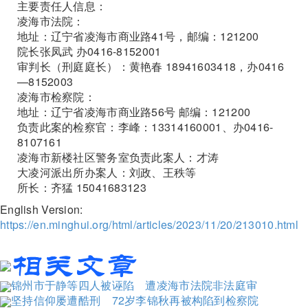
主要责任人信息：
凌海市法院：
地址：辽宁省凌海市商业路41号，邮编：121200
院长张凤武 办0416-8152001
审判长（刑庭庭长）：黄艳春 18941603418，办0416
—8152003
凌海市检察院：
地址：辽宁省凌海市商业路56号 邮编：121200
负责此案的检察官：李峰：13314160001、办0416-
8107161
凌海市新楼社区警务室负责此案人：才涛
大凌河派出所办案人：刘政、王秩等
所长：齐猛 15041683123
English Version:
https://en.minghui.org/html/articles/2023/11/20/213010.html
锦州市于静等四人被诬陷 遭凌海市法院非法庭审
坚持信仰屡遭酷刑 72岁李锦秋再被构陷到检察院