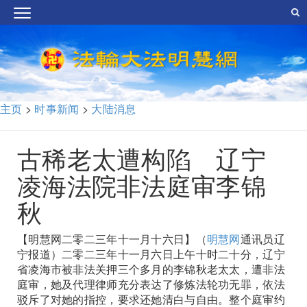
主页
>
时事新闻
>
大陆消息
古稀老太遭构陷 辽宁
凌海法院非法庭审李锦
秋
【明慧网二零二三年十一月十六日】（
明慧网
通讯员辽
宁报道）二零二三年十一月六日上午十时二十分，辽宁
省凌海市被非法关押三个多月的李锦秋老太太，遭非法
庭审，她及代理律师充分表达了修炼法轮功无罪，依法
驳斥了对她的指控，要求还她清白与自由。整个庭审约