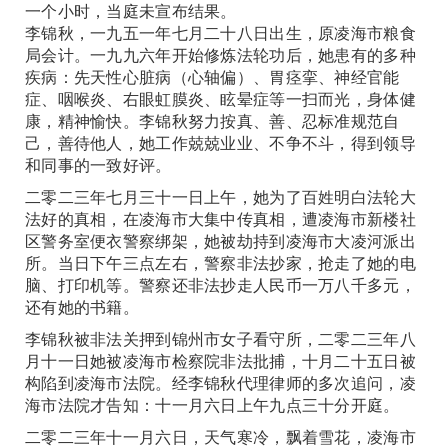
一个小时，当庭未宣布结果。
李锦秋，一九五一年七月二十八日出生，原凌海市粮食
局会计。一九九六年开始修炼法轮功后，她患有的多种
疾病：先天性心脏病（心轴偏）、胃痉挛、神经官能
症、咽喉炎、右眼虹膜炎、眩晕症等一扫而光，身体健
康，精神愉快。李锦秋努力按真、善、忍标准规范自
己，善待他人，她工作兢兢业业、不争不斗，得到领导
和同事的一致好评。
二零二三年七月三十一日上午，她为了百姓明白法轮大
法好的真相，在凌海市大集中传真相，遭凌海市新楼社
区警务室便衣警察绑架，她被劫持到凌海市大凌河派出
所。当日下午三点左右，警察非法抄家，抢走了她的电
脑、打印机等。警察还非法抄走人民币一万八千多元，
还有她的书籍。
李锦秋被非法关押到锦州市女子看守所，二零二三年八
月十一日她被凌海市检察院非法批捕，十月二十五日被
构陷到凌海市法院。经李锦秋代理律师的多次追问，凌
海市法院才告知：十一月六日上午九点三十分开庭。
二零二三年十一月六日，天气寒冷，飘着雪花，凌海市