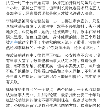
法院十时二十分开始庭审，比原定的开庭时间延后近一
个小时。虽然公开审理，但审判长黄艳春要求只准五人
参加旁听，经家属强调都是家人才被允许进入法庭。
李锦秋是被两名法警架着一步一步挪进审判庭的。只见
李锦秋满头白发，人很消瘦，双手不停地颤抖，头不时
地摇晃，即使这样，她的手还被戴着手铐。原本在家时
满头黑发、脸色白里透红、身体健康的她，仅三个月就
被
迫害
成这个样子！李锦秋的家人流下了眼泪。法警竟
然还和李锦秋的儿子说：“你妈血压高，还不肯吃药。”
在质证的过程中，律师严正指出：公安搜查不合法，没
有当事人签字，数量也和当事人认定不符，有造假嫌
疑，都不应采纳。视频真实，但与本案无关联。照片也
不应予以采纳，只能看出物品和当事人同框，不能说明
是当事人在指证。而劳教记录只能证明曾经，与本案没
有关联。
律师并给出自己的一个观点，两个论证，一个观点就是
认为当事人无罪。并加以论证，最后指出公安二十年前
抓法轮功就判的做法不要再用到现在，应该以法律为
准，否则就违背了现政府依法治国的方针。检察院的起