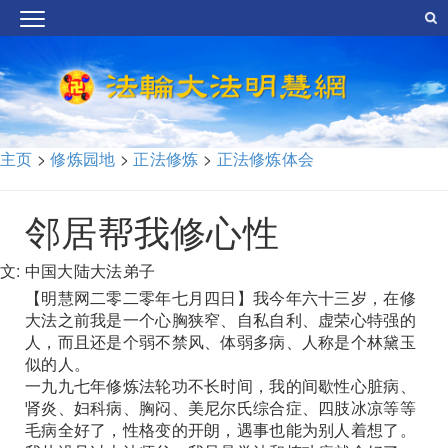
主页
>
修炼园地
>
正法修炼
>
正法修炼体会
邻居帮我修心性
文: 中国大陆大法弟子
【明慧网二零二零年七月四日】我今年六十三岁，在修
大法之前我是一个心胸狭窄、自私自利、虚荣心特强的
人，而且还是个弱不禁风、体弱多病、人称是个林黛玉
似的人。
一九九七年修炼法轮功不长时间，我的间歇性心脏病、
肾炎、妇科病、胸闷、美尼尔氏综合症、四肢冰凉等等
毛病全好了，性格变的开朗，遇事也能为别人着想了。