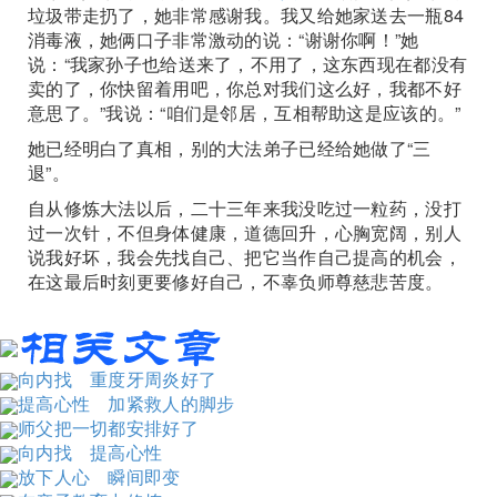
垃圾带走扔了，她非常感谢我。我又给她家送去一瓶84
消毒液，她俩口子非常激动的说：“谢谢你啊！”她
说：“我家孙子也给送来了，不用了，这东西现在都没有
卖的了，你快留着用吧，你总对我们这么好，我都不好
意思了。”我说：“咱们是邻居，互相帮助这是应该的。”
她已经明白了真相，别的大法弟子已经给她做了“三
退”。
自从修炼大法以后，二十三年来我没吃过一粒药，没打
过一次针，不但身体健康，道德回升，心胸宽阔，别人
说我好坏，我会先找自己、把它当作自己提高的机会，
在这最后时刻更要修好自己，不辜负师尊慈悲苦度。
向内找 重度牙周炎好了
提高心性 加紧救人的脚步
师父把一切都安排好了
向内找 提高心性
放下人心 瞬间即变