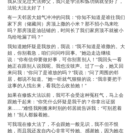
我从没见过大法师父，我只是学法和炼功病就全好了，
法轮大法太好了！
有一天邻居大姐气冲冲的问我：“你知不知道是谁往我们
家下房（储藏间）房顶上撒的小米？那不招小鸟来吃
吗？那房顶是油毡铺的，时间长了我们家房顶不就被小
鸟给呛漏了吗？”
我知道她怀疑是我放的，我说：“我不知道是谁撒的。大
姐，你别着急，咱们问问咋回事。”她边走边继续
说：“你有信仰要做好事，可你别害别人！”我回头一看
她正在跟别人说我呢。我也没吱声。过了一会，她又回
来问我：“你问了是谁放的吗？”我说：“问了周围的邻
居，都说不知道。”她一听就气狠狠的说：“我非要把干
这事的人找出来，看我怎么收拾她！”
如果在修炼大法以前，我可不会受这种冤枉气，马上会
跟她干起来：“你凭什么怀疑是我干的？你拿出证据
来……”难怪我刚搬来时别的邻居就告诉我：“可别惹着
她！”别人都躲着她。
可我现在修大法了，不会跟她一般见识，我不但不恨
她，而且我还发自内心非常可怜她、感谢她，因为她在