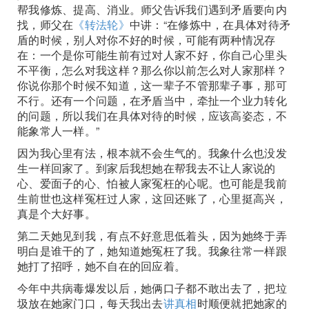
帮我修炼、提高、消业。师父告诉我们遇到矛盾要向内
找，师父在
《转法轮》
中讲：“在修炼中，在具体对待矛
盾的时候，别人对你不好的时候，可能有两种情况存
在：一个是你可能生前有过对人家不好，你自己心里头
不平衡，怎么对我这样？那么你以前怎么对人家那样？
你说你那个时候不知道，这一辈子不管那辈子事，那可
不行。还有一个问题，在矛盾当中，牵扯一个业力转化
的问题，所以我们在具体对待的时候，应该高姿态，不
能象常人一样。”
因为我心里有法，根本就不会生气的。我象什么也没发
生一样回家了。到家后我想她在帮我去不让人家说的
心、爱面子的心、怕被人家冤枉的心呢。也可能是我前
生前世也这样冤枉过人家，这回还账了，心里挺高兴，
真是个大好事。
第二天她见到我，有点不好意思低着头，因为她终于弄
明白是谁干的了，她知道她冤枉了我。我象往常一样跟
她打了招呼，她不自在的回应着。
今年中共病毒爆发以后，她俩口子都不敢出去了，把垃
圾放在她家门口，每天我出去
讲真相
时顺便就把她家的