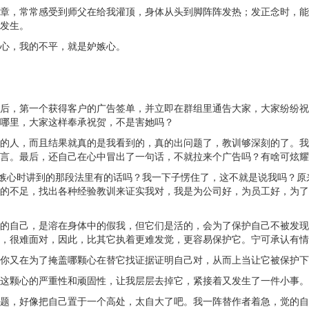
章，常常感受到师父在给我灌顶，身体从头到脚阵阵发热；发正念时，能
发生。
心，我的不平，就是妒嫉心。
后，第一个获得客户的广告签单，并立即在群组里通告大家，大家纷纷祝
哪里，大家这样奉承祝贺，不是害她吗？
的人，而且结果就真的是我看到的，真的出问题了，教训够深刻的了。我
言。最后，还自己在心中冒出了一句话，不就拉来个广告吗？有啥可炫耀
妒嫉心时讲到的那段法里有的话吗？我一下子愣住了，这不就是说我吗？
的不足，找出各种经验教训来证实我对，我是为公司好，为员工好，为了
的自己，是溶在身体中的假我，但它们是活的，会为了保护自己不被发现
，很难面对，因此，比其它执着更难发觉，更容易保护它。宁可承认有情
你又在为了掩盖哪颗心在替它找证据证明自己对，从而上当让它被保护下
这颗心的严重性和顽固性，让我层层去掉它，紧接着又发生了一件小事。
题，好像把自己置于一个高处，太自大了吧。我一阵替作者着急，觉的自