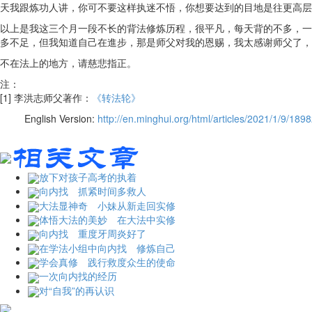
天我跟炼功人讲，你可不要这样执迷不悟，你想要达到的目地是往更高层次
以上是我这三个月一段不长的背法修炼历程，很平凡，每天背的不多，一
多不足，但我知道自己在進步，那是师父对我的恩赐，我太感谢师父了，
不在法上的地方，请慈悲指正。
注：
[1] 李洪志师父著作：
《转法轮》
English Version:
http://en.minghui.org/html/articles/2021/1/9/189
放下对孩子高考的执着
向内找 抓紧时间多救人
大法显神奇 小妹从新走回实修
体悟大法的美妙 在大法中实修
向内找 重度牙周炎好了
在学法小组中向内找 修炼自己
学会真修 践行救度众生的使命
一次向内找的经历
对“自我”的再认识