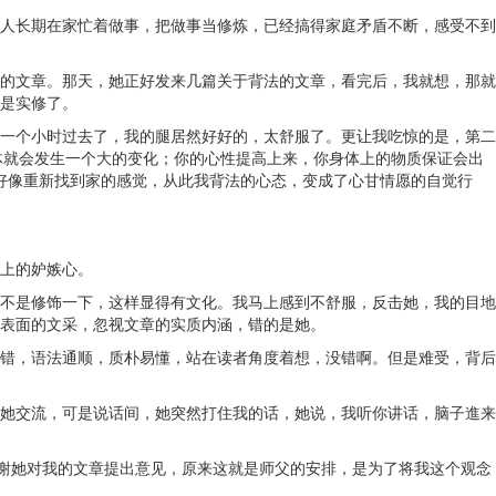
人长期在家忙着做事，把做事当修炼，已经搞得家庭矛盾不断，感受不到
的文章。那天，她正好发来几篇关于背法的文章，看完后，我就想，那就
是实修了。
一个小时过去了，我的腿居然好好的，太舒服了。更让我吃惊的是，第二
身体就会发生一个大的变化；你的心性提高上来，你身体上的物质保证会出
的好像重新找到家的感觉，从此我背法的心态，变成了心甘情愿的自觉行
上的妒嫉心。
不是修饰一下，这样显得有文化。我马上感到不舒服，反击她，我的目地
表面的文采，忽视文章的实质内涵，错的是她。
错，语法通顺，质朴易懂，站在读者角度着想，没错啊。但是难受，背后
她交流，可是说话间，她突然打住我的话，她说，我听你讲话，脑子進来
感谢她对我的文章提出意见，原来这就是师父的安排，是为了将我这个观念