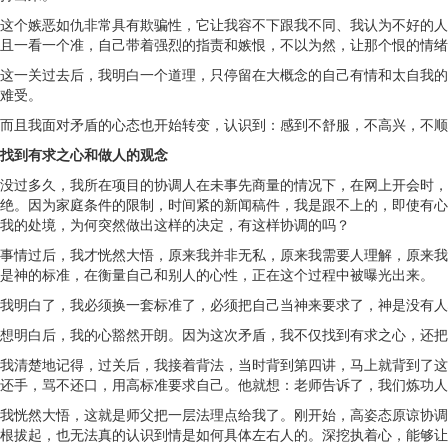
这个嫉恶如仇非常具有欺骗性，它让我容不下跟我不同、我认为不好的人
且一看一个准，自己带着强烈的指责和嫉恨，不以为然，让那个恨的情绪
这一关过去后，我明白一个道理，只停留在大概念的自己有情和太自我的
难受。
而且我面对矛盾的心态也开始转变，认识到：感到不舒服，不高兴，不顺
找到有求之心和做人的观念
没过多久，我所在项目的协调人在未事先商量的情况下，在网上开会时，
绝。因为家庭条件的限制，时间紧的新闻稿件，我是跟不上的，即使有心
我的处境，为何突然做出这样的决定，有这样协调的吗？
事情过后，我才恍然大悟，原来我并非无私，原来我需要人理解，原来我
是神的标准，在衡量自己和别人的心性，正在这个过程中被曝光出来。
我明白了，我必须换一套标准了，必须把自己当神来要求了，神是没有人
想明白后，我的心豁然开朗。因为这次矛盾，我不仅找到有求之心，还把
我清楚地记得，过关后，我接着背法，当时背到第四讲，马上就背到了这
还手，骂不还口，用高标准要求自己。他就想：老师告诉了，我们炼功人
我恍然大悟，这就是师父把一层法理点给我了。刚开始，高姿态原谅协调
根拔起，也无法真的认识到情是如何具体左右人的。深挖执着心，能够让