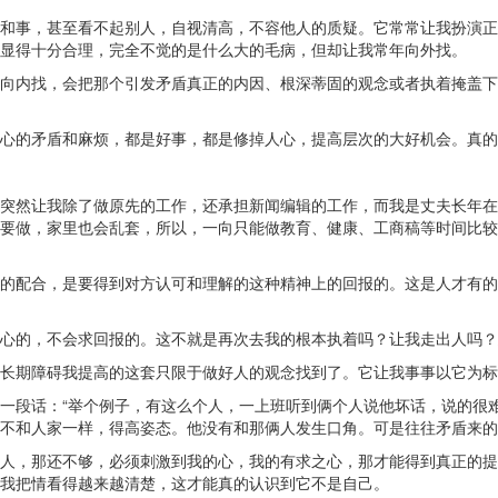
和事，甚至看不起别人，自视清高，不容他人的质疑。它常常让我扮演正
显得十分合理，完全不觉的是什么大的毛病，但却让我常年向外找。
向内找，会把那个引发矛盾真正的内因、根深蒂固的观念或者执着掩盖下
心的矛盾和麻烦，都是好事，都是修掉人心，提高层次的大好机会。真的
突然让我除了做原先的工作，还承担新闻编辑的工作，而我是丈夫长年在
要做，家里也会乱套，所以，一向只能做教育、健康、工商稿等时间比较
的配合，是要得到对方认可和理解的这种精神上的回报的。这是人才有的
心的，不会求回报的。这不就是再次去我的根本执着吗？让我走出人吗？
长期障碍我提高的这套只限于做好人的观念找到了。它让我事事以它为标
一段话：“举个例子，有这么个人，一上班听到俩个人说他坏话，说的很
不和人家一样，得高姿态。他没有和那俩人发生口角。可是往往矛盾来的时
人，那还不够，必须刺激到我的心，我的有求之心，那才能得到真正的提
我把情看得越来越清楚，这才能真的认识到它不是自己。