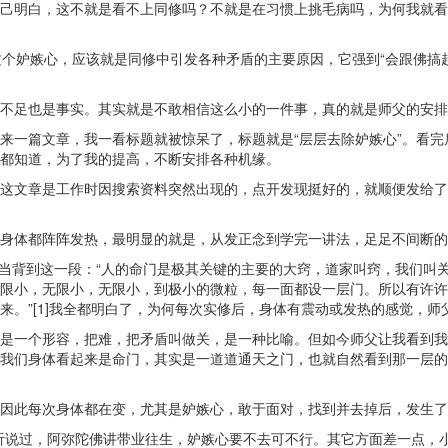
己明白，这不就是看不上同修吗？不就是在习惯上挑毛病吗，为何我就看
醒，这个妒嫉心，应该就是同修中引发各种矛盾的主要原因，它强到“会跟佛
不足也是事实。其实就是不敢相信这么小的一件事，真的就是师父的安排
来一篇文章，我一看标题就被惊呆了，标题就是“层层去除妒嫉心”。看
都知道，为了我的提高，不断安排各种机缘。
这文章是工作时因搜索资料突然出现的，点开发现挺好的，就顺便发给了
身体都阵阵发热，最明显的就是，从发正念到学完一讲法，足足不间断的
份，当背到这一段：“人的命门是极其关键的主要的大窍，道家叫窍，我们
限小，无限小，无限小，到极小的微粒，每一面都设一层门。所以有许许
。”[1]我全都明白了，为何每次实修后，身体有震动或发热的感觉，师
是一个形容，把难，把矛盾叫做关，是一种比喻。但如今师父让我看到我
我们身体看起来是命门，其实是一道道通天之门，也就自然看到那一层的
因此每次身体都在变，尤其是妒嫉心，敢于面对，找到并去掉后，发生了
听说过，阿弥陀佛讲带业往生，妒嫉心要不去可不行。其它方面差一点，