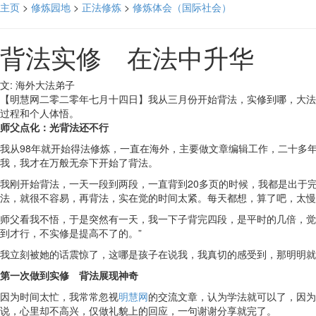
主页
>
修炼园地
>
正法修炼
>
修炼体会（国际社会）
背法实修 在法中升华
文: 海外大法弟子
【明慧网二零二零年七月十四日】我从三月份开始背法，实修到哪，大法
过程和个人体悟。
师父点化：光背法还不行
我从98年就开始得法修炼，一直在海外，主要做文章编辑工作，二十多
我，我才在万般无奈下开始了背法。
我刚开始背法，一天一段到两段，一直背到20多页的时候，我都是出于
法，就很不容易，再背法，实在觉的时间太紧。每天都想，算了吧，太慢
师父看我不悟，于是突然有一天，我一下子背完四段，是平时的几倍，觉
到才行，不实修是提高不了的。”
我立刻被她的话震惊了，这哪是孩子在说我，我真切的感受到，那明明就
第一次做到实修 背法展现神奇
因为时间太忙，我常常忽视
明慧网
的交流文章，认为学法就可以了，因为
说，心里却不高兴，仅做礼貌上的回应，一句谢谢分享就完了。