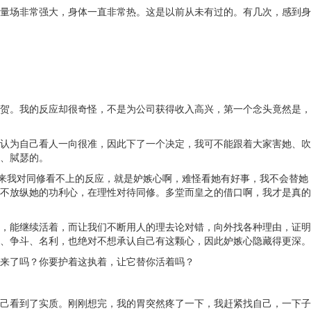
量场非常强大，身体一直非常热。这是以前从未有过的。有几次，感到身
贺。我的反应却很奇怪，不是为公司获得收入高兴，第一个念头竟然是，
认为自己看人一向很准，因此下了一个决定，我可不能跟着大家害她、吹
、脦瑟的。
原来我对同修看不上的反应，就是妒嫉心啊，难怪看她有好事，我不会替她
不放纵她的功利心，在理性对待同修。多堂而皇之的借口啊，我才是真的
，能继续活着，而让我们不断用人的理去论对错，向外找各种理由，证明
、争斗、名利，也绝对不想承认自己有这颗心，因此妒嫉心隐藏得更深。
来了吗？你要护着这执着，让它替你活着吗？
己看到了实质。刚刚想完，我的胃突然疼了一下，我赶紧找自己，一下子