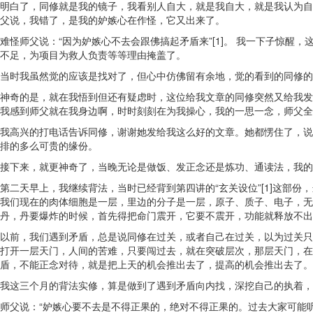
明白了，同修就是我的镜子，我看别人自大，就是我自大，就是我认为自
父说，我错了，是我的妒嫉心在作怪，它又出来了。
难怪师父说：“因为妒嫉心不去会跟佛搞起矛盾来”[1]。 我一下子惊
不足，为项目为救人负责等等理由掩盖了。
当时我虽然觉的应该是找对了，但心中仿佛留有余地，觉的看到的同修的
神奇的是，就在我悟到但还有疑虑时，这位给我文章的同修突然又给我发
我感到师父就在我身边啊，时时刻刻在为我操心，我的一思一念，师父全
我高兴的打电话告诉同修，谢谢她发给我这么好的文章。她都愣住了，说
排的多么可贵的缘份。
接下来，就更神奇了，当晚无论是做饭、发正念还是炼功、通读法，我的
第二天早上，我继续背法，当时已经背到第四讲的“玄关设位”[1]这部
我们现在的肉体细胞是一层，里边的分子是一层，原子、质子、电子，无
丹，丹要爆炸的时候，首先得把命门震开，它要不震开，功能就释放不出来
以前，我们遇到矛盾，总是说同修在过关，或者自己在过关，以为过关只
打开一层天门，人间的苦难，只要闯过去，就在突破层次，那层天门，在
盾，不能正念对待，就是把上天的机会推出去了，提高的机会推出去了。
我这三个月的背法实修，算是做到了遇到矛盾向内找，深挖自己的执着，
师父说：“妒嫉心要不去是不得正果的，绝对不得正果的。过去大家可能