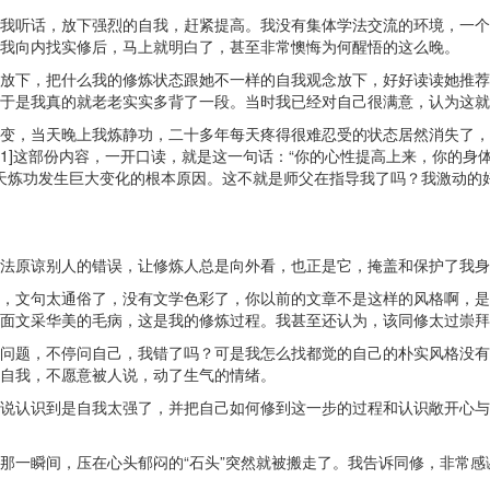
我听话，放下强烈的自我，赶紧提高。我没有集体学法交流的环境，一个
我向内找实修后，马上就明白了，甚至非常懊悔为何醒悟的这么晚。
放下，把什么我的修炼状态跟她不一样的自我观念放下，好好读读她推荐
于是我真的就老老实实多背了一段。当时我已经对自己很满意，认为这就
变，当天晚上我炼静功，二十多年每天疼得很难忍受的状态居然消失了，
[1]这部份内容，一开口读，就是这一句话：“你的心性提高上来，你的
我昨天炼功发生巨大变化的根本原因。这不就是师父在指导我了吗？我激动
法原谅别人的错误，让修炼人总是向外看，也正是它，掩盖和保护了我身
，文句太通俗了，没有文学色彩了，你以前的文章不是这样的风格啊，是
面文采华美的毛病，这是我的修炼过程。我甚至还认为，该同修太过崇拜
问题，不停问自己，我错了吗？可是我怎么找都觉的自己的朴实风格没有
自我，不愿意被人说，动了生气的情绪。
说认识到是自我太强了，并把自己如何修到这一步的过程和认识敞开心与
那一瞬间，压在心头郁闷的“石头”突然就被搬走了。我告诉同修，非常