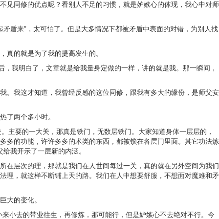
不见同修的优点呢？看别人不足的习惯，就是妒嫉心的体现，我心中对师
搞起矛盾来”，太可怕了。但是大多情况下都被矛盾中表面的对错，为别人找
，真的就是为了我的提高发生的。
完后，我明白了，文章就是给我量身定做的一样，讲的就是我。那一瞬间，
我。我这才知道，我曾经反感的这位同修，跟我有多大的缘份，是师父安
热了两个多小时。
叫关。主要的一大关，那真是铁门，无数层铁门。大家知道身体一层层的，
多多的功能，许许多多的术类的东西，都被锁在各层门里面。其它功法炼
父给我开示了一层新的内涵。
所在层次的理，那就是我们在人世间每过一关，真的就在另外空间为我们
法理，就这样不断铺上天的路。我们在人中想要舒服，不想面对魔难和矛
巨大的变化。
小来小去的带业往生，再修炼，那可能行，但是妒嫉心不去绝对不行。今