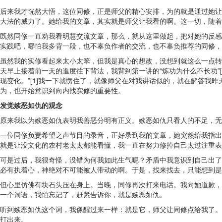
后来我才恍然大悟，这位同修，正是师父的精心安排，为的就是通过她让
大法的威力了。她给我的文章，其实就是师父让我看的啊。这一切，随着
既然同修一直劝我看明慧交流文章，那么，就从这里做起，把对她的反感
实践吧，哪怕我多背一段，也不辜负作者的交流，也不辜负推荐的同修，
虽然我的实修看起来太小太笨，但我是真心的想改，没想到就这么一点转
天早上接着前一天的進度往下背法，我背到第一讲的“炼功为什么不长功”
现变化。”[1]我一下就愣住了，就像师父在对我讲话似的，就在解答
为，也开始意识到向内找实修的重要性。
发觉嫉恶如仇的观念
原来我以为嫉恶如仇表明我善恶分明有正义。嫉恶如仇只看人的不足，无
一位同修负责希望之声节目的录音，正好录到我的文章，她突然给我指出
就是让没文化的农村老太太都能看懂，我一直在努力修掉自己太过注重表
可是过后，我很奇怪，没错为何我如此生气呢？矛盾中我意识到自己出了
必有执着心，神绝对不可能被人带动的啊。于是，找来找去，只能想到是
但心里仿佛有块石头压在身上。当晚，同修再次打来电话。我向她道歉，
一个词语，我怕忘记了，赶紧告诉你，就是嫉恶如仇。
听到嫉恶如仇这个词，我像醒过来一样：就是它，师父让同修点给我了。
打出来。