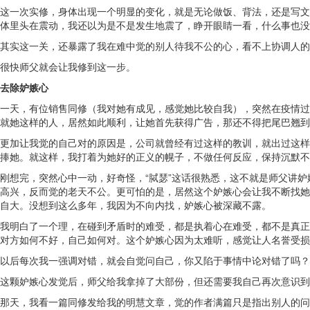
这一次实修，身体出现一个明显的变化，就是无论做饭、背法，还是写文
体里头在震动，我还以为是不是发生地震了，睁开眼睛一看，什么事也没
其实这一关，还暴露了我在难中觉的别人待我不公的心，看不上协调人的
很快师父就会让我修到这一步。
去除妒嫉心
一天，有位销售同修（我对她有成见，感觉她比较自我），突然在疫情过
就她这样的人，居然如此顺利，让她首先获得广告，那还不得把尾巴翘到
更加让我觉的自己对的原因是，公司就曾经有过这样的教训，就出过这样
捧她。就这样，我打着为她好的正义的幌子，不做任何反应，保持沉默不
刚想完，突然心中一动，好奇怪，“脦瑟”这话很熟悉，这不就是师父讲
高兴，反而觉的老天不公。更可怕的是，居然这个妒嫉心会让我不断找她
自大。没想到这么多年，我因为不向内找，妒嫉心被深藏不露。
我明白了一个理，在碰到矛盾时的难受，都是执着心在难受，都不是真正
对方如何不好，自己如何对。这个妒嫉心因为太难听，感觉让人名誉受损
以后每次我一强调对错，就会自觉问自己，你又陷于事情中论对错了吗？
这颗妒嫉心发觉后，师父给我拿掉了大部份，但还需要我自己再次意识到
那天，我看一篇同修发给我的明慧文章，觉的作者满篇只是指出别人的问