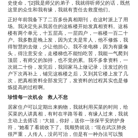
史使命，”[2]我是师父的弟子，我就得听师父的话，既然
这里的众生和我有缘，我就有责任去救度他们。
正好年前我备下了二百多份真相期刊，在这时派上了用
场。我决定先从我居住的这栋楼开始发真相资料。这栋
楼有两个单元，十五层高，一层四户，一栋楼一百二十
户。我多数是晚上发，因为丈夫是常人，他不修炼，我
得智慧的去做，少让他担心。我不坐电梯，因为有摄像
头，得注意安全，走楼梯也不能怕吃苦，我能一气爬到
顶层，有师父的加持，也不觉的累。我不多拿资料，一
次就二十份，发完后，我回家马上做记录，没发过的住
户下次再补上，铺完这栋楼之后，又到其它楼上发了几
次，把真相资料全部发完了，发资料的过程其实也是修
炼提高的过程啊。
珍惜每一次机会 救人不怠
居家住户可以定期出来购物，我就利用买菜的时间，给
买菜的人讲真相，有时在半路等着，有缘人过来，我就
主动上去搭话：“大姐，你好，送你一张保平安的护身
符，”她看了看就收下了。我顺势就说：“现在武汉肺炎
很严重，人传人，没药可治，但是有一种办法可以预