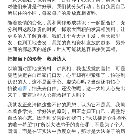
对他们来讲是件好事。我们就分头行动，各自负责自己
所居住的小区，每家每户的发放真相资料。
随着疫情的变化，我和同修形成共识：一起配合好，充
分利用这段珍贵的时间，抓紧大面积的发真相资料，让
更多的人了解真相。我们几个今天这里发，明天那里
发，也到工地去发，我觉的真相资料发放的越多，另外
空间的邪恶灭的越多，世人可能就越容易接受真相。
把握当下的形势 救身边人
以前面对面地发资料、讲真相，我也没觉的害怕，可是
突然决定在自己家门口发，心里却有些紧张了，怕碰到
认识的人，这不是面子心、虚荣心吗？当然还有怕心，
怕被
迫害
，怕失去自由。还没做呢，这一大堆人心先出
来了，带着这些人心能救得了人吗？
我就发正念清除这些不好的思想，认为它不是我。我就
本着多学法、学好法的原则，用正念归正自己，调整好
自己的心态。因为师父告诉过我们：“大法徒是众生得救
的唯一希望”[1]“所以大法弟子的责任哪，不是为了个人
圆满，而是在证实法中救度众生，那才是大法弟子的历