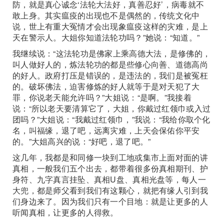
防，就是真心诚念‘法轮大法好，真善忍好’，病毒就不
敢上身。其实瘟疫的出现也不是偶然的，传统文化中
说，世上有重大冤情才会出现象瘟疫这样的灾难，是上
天在警示人。大姐你知道法轮功吗？”她说：“知道。”
我继续说：“这法轮功是佛家上乘高德大法，是修佛的，
叫人做好人的，炼法轮功的都是些修心向善、道德高尚
的好人。政府打压是错误的，是违法的，我们是被冤枉
的。破坏佛法，迫害修炼的好人就等于是对天犯了大
罪，你说老天能允许吗？”大姐说：“是啊。”我接着
说：“所以老天要清算它了，大姐，你戴过红领巾或入过
团吗？”大姐说：“我戴过红领巾，”我说：“我给你取个化
名，叫福缘，退了吧，远离灾难，上天会保佑你平安
的。”大姐高兴的说：“好吧，退了吧。”
这几年，我都是和同修一块到工地或集市上面对面的讲
真相，一般我们五个出去，都带着很多份真相期刊、护
身符、九字真言挂坠、真相U盘、真相光盘等，每人一
大兜，都是师父看到我们有这颗心，就把有缘人引到我
们身边来了。因为我们只有一个目地：就是让更多的人
听闻真相，让更多的人得救。