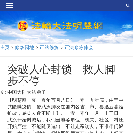
主页
>
修炼园地
>
正法修炼
>
正法修炼体会
突破人心封锁 救人脚
步不停
文: 中国大陆大法弟子
【明慧网二零二零年五月八日】二零一九年底，由于中
共隐瞒疫情，使武汉肺炎在国内各省、市、县迅速蔓延
扩散，感染人数不断上升。二零二零年一月二十三日，
武汉开始封城后，我们当地各单位、机关、社区、村庄
开始严控，不能随便進出，不让走亲访友，不准串门聚
集，弄得人心惶惶，恐怖气氛笼罩在中国大地，人们在