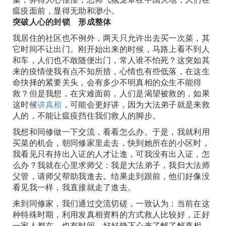
瘟疫面前，显得无助和渺小。
突破人心的封锁 形成整体
我居住的社区也不例外，两天只允许出去买一次菜，其
它时间不让出门。刚开始出来的时候，马路上看不到人
和车，人们也不敢随便出门，常人谁不怕死？这突如其
来的疫情使我有点不知所措，心情也有些低落，在这生
命抉择的紧要关头，会有多少不明真相的众生不能得
救？但是我想，在灾难面前，人们是渴望被救的，如果
这时候
讲真相
，可能会更好讲，因为大法弟子就是来救
人的，不能让瘟疫挡住我们救人的脚步。
我想和同修做一下交流，看看怎么办。于是，我就利用
买菜的机会，朝同修家里走去，快到她所在的小区时，
我看见只有持出入证的人才让進，可我没有出入证，怎
么办？我就在心里求师父：我是大法弟子，我归大法师
父管，请师父帮助我進去。结果走到跟前，他们好像没
看见我一样，我直接就走了進去。
来到同修家，我们通过交流切磋，一致认为：当前在这
种特殊时期，利用发真相资料的方式救人比较好，正好
一家人都在，也有时间，好好静下心来了解了解真相，