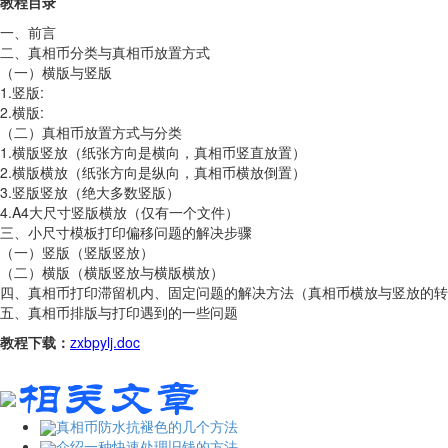
教程目录
一、前言
二、真相币分类与真相币放置方式
（一）横版与竖版
1.竖版:
2.横版:
（二）真相币放置方式与分类
1.横版竖放（纸张方向是横向，真相币竖直放置）
2.横版横放（纸张方向是纵向，真相币横放倒置）
3.竖版竖放（绝大多数竖版）
4.A4大尺寸竖版横放（仅有一个文件）
三、小尺寸模板打印偏移问题的解决步骤
（一）竖版（竖版竖放）
（二）横版（横版竖放与横版横放）
四、真相币打印滞留机内、固定问题的解决方法（真相币横放与竖放的转
五、真相币排版与打印遇到的一些问题
教程下载：
zxbpylj.doc
真相币防水抗褪色的几个方法
介绍一种快速处理旧钱的方法