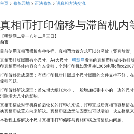
主页
>
修炼园地
>
正法修炼
>
讲真相方法交流
真相币打印偏移与滞留机内
【明慧网二零一八年二月三日】
前言
目前使用真相币模板多种多样。真相币放置方式可以分竖放（竖直放置）
真相币排版版面有小尺寸、A4大尺寸，
明慧网
发表的真相币模板多数排版成
印真相币整体内容会向左偏移，个别打印机如爱普生L805使用office2
打印偏移造成原因：有些打印机对排版成小尺寸版面的文件支持不好，在
偏移问题。
打印偏移解决原理：首先增大纸张大小，一般增加纸张中小的一边的尺寸
消除增大尺寸的影响。
真相币横放对于机身前后较长的打印机来说，打印完成后真相币容易留在
换真相币放置方向来解决。真相币竖放无法固定也可以增加一块左挡板来
本教程主要解决小尺寸真相币打印偏移与真相币横放滞留机内问题。