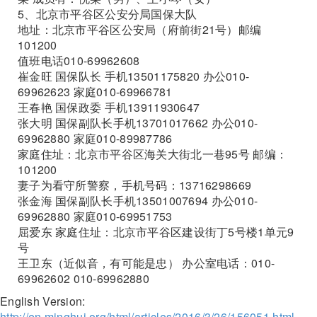
5、北京市平谷区公安分局国保大队
地址：北京市平谷区公安局（府前街21号）邮编
101200
值班电话010-69962608
崔金旺 国保队长 手机13501175820 办公010-
69962623 家庭010-69966781
王春艳 国保政委 手机13911930647
张大明 国保副队长手机13701017662 办公010-
69962880 家庭010-89987786
家庭住址：北京市平谷区海关大街北一巷95号 邮编：
101200
妻子为看守所警察，手机号码：13716298669
张金海 国保副队长手机13501007694 办公010-
69962880 家庭010-69951753
屈爱东 家庭住址：北京市平谷区建设街丁5号楼1单元9
号
王卫东（近似音，有可能是忠） 办公室电话：010-
69962602 010-69962880
English Version:
http://en.minghui.org/html/articles/2016/3/26/156051.html