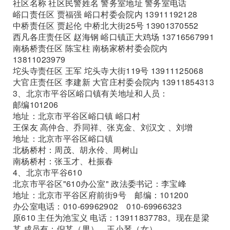
社区名称 社区民警姓名 警务室地址 警务室电话
峪口责任区 贾福强 峪口村委会院内 13911192128
中桥责任区 贾起伦 中桥北大街25号 13901370552
西凡各庄责任区 赵海钢 峪口镇正大鸡场 13716567991
南杨桥责任区 陈宝柱 南杨家桥村委会院内
13811023979
坨头寺责任区 王军 坨头寺大街119号 13911125068
大官庄责任区 李建新 大官庄村委会院内 13911854313
3、北京市平谷区峪口镇有关地址和人员：
邮编101206
地址：北京市平谷区峪口镇 峪口村
王保友 高仲合、乔同祥、张克金、刘汉文 、刘增
地址：北京市平谷区峪口镇
北杨桥村：周茂、胡永伶、周树山
南杨桥村：张玉才、杜振春
4、北京市平谷610
北京市平谷区"610办公室" 政法委书记：李宝峰
地址：北京市平谷区府前街9号 邮编：101200
办公室电话：010-69962902 010-69966323
原610 主任为池宝义 电话：13911837783。现在是梁
某 成员有：倪某（男）、王小琴（女）