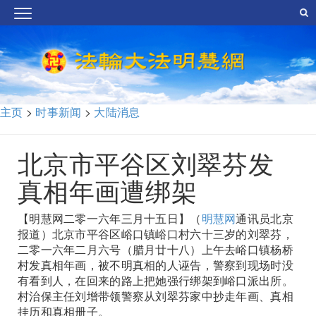
主页
>
时事新闻
>
大陆消息
北京市平谷区刘翠芬发
真相年画遭绑架
【明慧网二零一六年三月十五日】（
明慧网
通讯员北京
报道）北京市平谷区峪口镇峪口村六十三岁的刘翠芬，
二零一六年二月六号（腊月廿十八）上午去峪口镇杨桥
村发真相年画，被不明真相的人诬告，警察到现场时没
有看到人，在回来的路上把她强行绑架到峪口派出所。
村治保主任刘增带领警察从刘翠芬家中抄走年画、真相
挂历和真相册子。