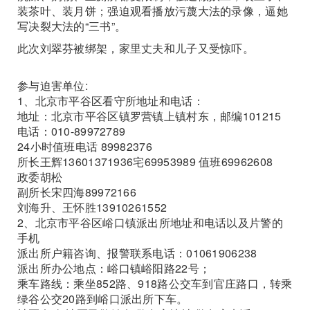
装茶叶、装月饼；强迫观看播放污蔑大法的录像，逼她
写决裂大法的“三书”。
此次刘翠芬被绑架，家里丈夫和儿子又受惊吓。
参与迫害单位:
1、北京市平谷区看守所地址和电话：
地址：北京市平谷区镇罗营镇上镇村东，邮编101215
电话：010-89972789
24小时值班电话 89982376
所长王辉13601371936宅69953989 值班69962608
政委胡松
副所长宋四海89972166
刘海升、王怀胜13910261552
2、北京市平谷区峪口镇派出所地址和电话以及片警的
手机
派出所户籍咨询、报警联系电话：01061906238
派出所办公地点：峪口镇峪阳路22号；
乘车路线：乘坐852路、918路公交车到官庄路口，转乘
绿谷公交20路到峪口派出所下车。