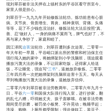
现刘翠芬被非法关押在上镇村东的平谷区看守所至今。
家里人很是担心。
刘翠芬于一九九九年开始修炼法轮功。炼功前患有心脏
病、关节炎、骨质增生、胃炎、精神衰弱、背痛、头痛
等等，花了不少钱也没治好。修炼法轮大法后按照“真、
善、忍”做好人，一身的病痛不翼而飞，脾气也好了，不
再与家人争吵了，家庭和睦了。
因江泽民
迫害
法轮功，刘翠芬遭到多次迫害。二零零一
年大年初一早晨，平谷峪口派出所的警察和村治保主任
强行闯入她的家中，将她绑架到小学洗脑班，强迫观看
播放污蔑大法的录像，不让回家吃饭，还得家人给送
饭，不让睡觉，强迫写“
三书
”，逼她放弃修炼。二零零
三年四月再一次把她绑架到洗脑班迫害十五天。每天从
早到晚播放污蔑大法的录像，逼她放弃信仰。
二零零六年刘翠芬被非法劳教两年。二零零六年九月十
日，平谷
六一零
和国保大队强行闯入室，进行抄家，翻
的乱七八糟，吓得她丈夫、孩子直哆嗦。在被非法劳教
期间受尽折磨，被罚坐小板凳、不许晃动；晚睡早起；
洗澡、购物、上厕所都受限制；强迫做奴工，装豆子、