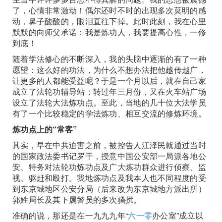
了，心情非常激动！偶尔还时不时的出现多次莫明的感
动，鼻子酸酸的，眼泪直往下掉。此时此刻，我在心里
默默的向师父承诺：我是炼功人，我要提高心性，一修
到底！
随着学法修心的不断深入，我的头脑中逐渐的有了一种
愿望：这么好的功法，为什么不想办法把他越传越广，
让更多的人都能受益呢？于是一个月以后，就在自己家
成立了法轮功辅导站；转过年三月份，又在火车站广场
设立了法轮大法炼功点。至此，当地的几十位大法学员
有了一个比较稳定的学法炼功、相互交流的修炼环境。
炼功点上的“常客”
其实，早在中共迫害之前，被控告人江泽民就通过当时
的国家政法委书记罗干，授意中国公安部一局派各地公
安、特务对法轮功炼功点及广大炼功群众进行侦察、监
视、驱赶和殴打。我地炼功点及我本人也不同程度的受
到东京城地区公安分局（后来改为东京城地方派出所）
郭姓局长及其下属警员的多次骚扰。
准确的说，那还是在一九九九年“
六一零
办公室”成立以