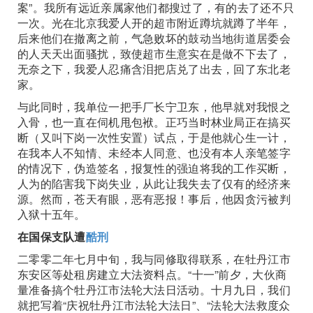
案”。我所有远近亲属家他们都搜过了，有的去了还不只
一次。光在北京我爱人开的超市附近蹲坑就蹲了半年，
后来他们在撤离之前，气急败坏的鼓动当地街道居委会
的人天天出面骚扰，致使超市生意实在是做不下去了，
无奈之下，我爱人忍痛含泪把店兑了出去，回了东北老
家。
与此同时，我单位一把手厂长宁卫东，他早就对我恨之
入骨，也一直在伺机甩包袱。正巧当时林业局正在搞买
断（又叫下岗一次性安置）试点，于是他就心生一计，
在我本人不知情、未经本人同意、也没有本人亲笔签字
的情况下，伪造签名，报复性的强迫将我的工作买断，
人为的陷害我下岗失业，从此让我失去了仅有的经济来
源。然而，苍天有眼，恶有恶报！事后，他因贪污被判
入狱十五年。
在国保支队遭
酷刑
二零零二年七月中旬，我与同修取得联系，在牡丹江市
东安区等处租房建立大法资料点。“十一”前夕，大伙商
量准备搞个牡丹江市法轮大法日活动。十月九日，我们
就把写着“庆祝牡丹江市法轮大法日”、“法轮大法救度众