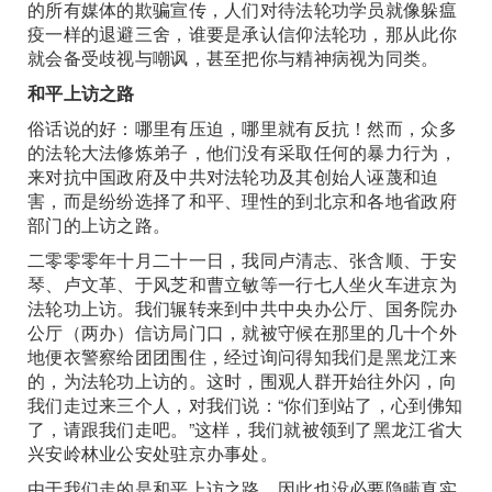
的所有媒体的欺骗宣传，人们对待法轮功学员就像躲瘟
疫一样的退避三舍，谁要是承认信仰法轮功，那从此你
就会备受歧视与嘲讽，甚至把你与精神病视为同类。
和平上访之路
俗话说的好：哪里有压迫，哪里就有反抗！然而，众多
的法轮大法修炼弟子，他们没有采取任何的暴力行为，
来对抗中国政府及中共对法轮功及其创始人诬蔑和迫
害，而是纷纷选择了和平、理性的到北京和各地省政府
部门的上访之路。
二零零零年十月二十一日，我同卢清志、张含顺、于安
琴、卢文革、于风芝和曹立敏等一行七人坐火车进京为
法轮功上访。我们辗转来到中共中央办公厅、国务院办
公厅（两办）信访局门口，就被守候在那里的几十个外
地便衣警察给团团围住，经过询问得知我们是黑龙江来
的，为法轮功上访的。这时，围观人群开始往外闪，向
我们走过来三个人，对我们说：“你们到站了，心到佛知
了，请跟我们走吧。”这样，我们就被领到了黑龙江省大
兴安岭林业公安处驻京办事处。
由于我们走的是和平上访之路，因此也没必要隐瞒真实