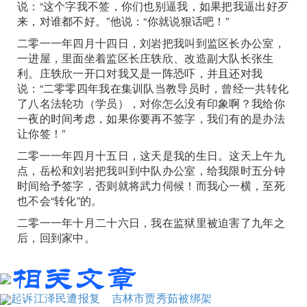
说：“这个字我不签，你们也别逼我，如果把我逼出好歹
来，对谁都不好。”他说：“你就说狠话吧！”
二零一一年四月十四日，刘岩把我叫到监区长办公室，
一进屋，里面坐着监区长庄轶欣、改造副大队长张生
利。庄轶欣一开口对我又是一阵恐吓，并且还对我
说：“二零零四年我在集训队当教导员时，曾经一共转化
了八名法轮功（学员），对你怎么没有印象啊？我给你
一夜的时间考虑，如果你要再不签字，我们有的是办法
让你签！”
二零一一年四月十五日，这天是我的生日。这天上午九
点，岳松和刘岩把我叫到中队办公室，给我限时五分钟
时间给予签字，否则就将武力伺候！而我心一横，至死
也不会“转化”的。
二零一一年十月二十六日，我在监狱里被迫害了九年之
后，回到家中。
起诉江泽民遭报复 吉林市贾秀茹被绑架