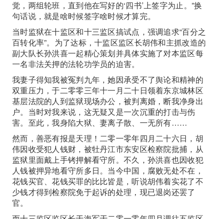
觉，两组轮班，直到他在写好的‘四书’上签字为止。”换
句话说，就是啥时候签字啥时候才算完。
当时监狱在十监区和十三监区搞试点，强调追求“百分之
百转化率”。为了达标，十监区监区长胡伟和主抓改造的
副大队长孙洪喜一起精心策划并具体实施了对本监区每
一名非法关押的法轮功学员的迫害。
我妻子得知我被冤判九年，她因承受不了舆论和精神的
双重压力，于二零零三年十一月二十日领着东京城林区
基层法院的人到监狱现场办公，被判离婚，断我净身出
户。当时对我来说，这无疑又是一次沉重的打击与伤
害。至此，我身陷大狱、妻离子散、一无所有……
然而，善恶有报是天理！二零一零年四月二十六日，胡
伟因收受犯人钱财，被牡丹江市东安区检察院批捕，从
监狱里面戴上手铐押解看守所。不久，孙洪喜也因收犯
人钱被押异地看守所多日。当今中国，腐败无处不在，
花钱买官、花钱买罪的比比皆是，听说胡伟着实花了不
少钱才得到检察院免于起诉的处理，现已退岗还罢了
官。
而十三监区监区长于海军于二零一零年四月调往五监区