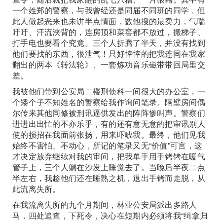
一个姓郑的警察，与我曾经还是同届不同班的同学，但
此人做起恶来也未讲半点情面，数他搜的最卖力，气喘
吁吁、汗流浃背的，连房顶和菜窖都不放过，搬梯子、
打手电也要看个究竟。三个人折腾了半天，并没有找到
他们要找的东西，很泄气！只好悻悻的把我连同在我家
翻出的两本《转法轮》、一套炼功音乐磁带带回局里交
差。
我被他们带到公安局二楼刑侦科一间很大的办公室，一
个矮个子不知姓名的警察给我作询问笔录。隔壁房间偶
尔传来其他同修被刑讯逼供发出的阵阵惨叫声。警察们
进进出出忙的不亦乐乎，有的还有意无意的把审讯别人
使的损招在我面前张扬，用来吓唬我。最终，他们见我
始终不害怕、不动心，所记的笔录又无“价值”可言，这
才决定放弃继续对我的审问，把我单手用手铐铐在暖气
管子上，三个人躺在沙发上睡觉去了。当晚后半夜二点
半左右，我趁他们还在睡熟之机，退出手铐而走脱，从
此流离失所。
在我流离失所的九个月期间，林业公安局派出多路人
马，四处追查，下死令，决心在短期内必须将我“缉拿归