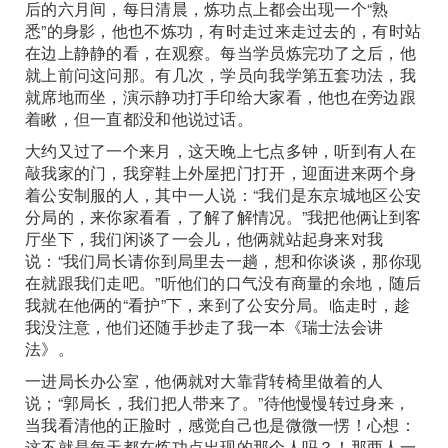
后的六月间，每日清晨，炼功点上都会出现一个“熟
悉”的身影，他也不炼功，有时走过来走过去的，有时站
在边上静静的看，在观察。每当学员炼完功了之后，他
就上前问这问那。有几次，学员向我学第五套功法，我
就席地而坐，演示静功打手印给大家看，他也在旁边跟
着瞅，但一直都没和他说过话。
大约又过了一个来月，这天晚上七点多钟，听到有人在
敲我家的门，我穿鞋上外屋把门打开，迎面进来两个身
着公安制服的人，其中一人说：“我们是东京城地区公安
分局的，来你家看看，了解了解情况。”我把他俩让到客
厅坐下，我们闲谈了一会儿，他俩就站起身来对我
说：“我们局长请你到局里去一趟，想和你谈谈，那你现
在就跟我们走吧。”听他们的口气没有商量的余地，随后
我就在他俩的“看护”下，来到了公安分局。临走时，趁
我没注意，他们还随手抄走了我一本《瑞士法会讲
法》。
一进局长办公室，他俩就对大靠背转椅里做着的人
说；“郭局长，我们把人带来了。”待他慢慢转过身来，
当我看清他的正脸时，感觉自己也是微微一愣！心想：
这不就是每天都在炼功点出现的那个人吗？！那两人一