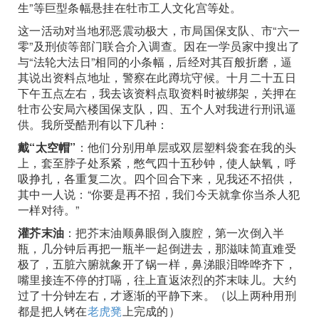
生”等巨型条幅悬挂在牡市工人文化宫等处。
这一活动对当地邪恶震动极大，市局国保支队、市“六一
零”及刑侦等部门联合介入调查。因在一学员家中搜出了
与“法轮大法日”相同的小条幅，后经对其百般折磨，逼
其说出资料点地址，警察在此蹲坑守候。十月二十五日
下午五点左右，我去该资料点取资料时被绑架，关押在
牡市公安局六楼国保支队，四、五个人对我进行刑讯逼
供。我所受酷刑有以下几种：
戴“太空帽”
：他们分别用单层或双层塑料袋套在我的头
上，套至脖子处系紧，憋气四十五秒钟，使人缺氧，呼
吸挣扎，各重复二次。四个回合下来，见我还不招供，
其中一人说：“你要是再不招，我们今天就拿你当杀人犯
一样对待。”
灌芥末油
：把芥末油顺鼻眼倒入腹腔，第一次倒入半
瓶，几分钟后再把一瓶半一起倒进去，那滋味简直难受
极了，五脏六腑就象开了锅一样，鼻涕眼泪哗哗齐下，
嘴里接连不停的打嗝，往上直返浓烈的芥末味儿。大约
过了十分钟左右，才逐渐的平静下来。（以上两种用刑
都是把人铐在
老虎凳
上完成的）