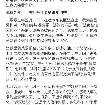
江市兴隆看守所。
冤狱九年——在牡丹江监狱遭受迫害
二零零三年五月六日，在牡市东安区法庭上，我为自己
辩护说：“我们修炼没有罪！法轮功不是×教！”法庭枉法
裁判不予采纳，结果我被诬判九年。我要求上诉，也没
人予以理睬。虽然我在法院判决书上拒绝签字，但最终
还是被关进牡丹江监狱继续遭受迫害。
监狱里的菜汤跟猪食差不多，缺盐少油、清汤清水的，
玉米面发糕象没蒸熟似的胶粘。在那里，每天除了参加
奴役劳动以外，隔三差五的总有警察找去谈话，作“转
化”迫害。二零零九年七月份是迫害法轮功十周年“敏感
期”。七月初，牡丹江监狱下发了《关于强制转化法轮
功》的文件，此文件的言外之意就是为了达到“转化”目
的，可以不择手段！
七月八日上午九时许，中队长王恩哲带领杨金国、张庆
波、张焕民、宋熙全、史爱胜等五个犯人，把我从车间
带到监舍管教室。进门后，王恩哲问我：“能不能转
化？”我回答说：“这是个人信仰问题，转化不了！”于是