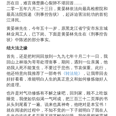
历在目，难言痛楚撕心裂肺不堪回首……
二零一五年六月二十三日，黄晏林依法向最高检察院和
最高法院投递《刑事控告状》，起诉迫害法轮功的首犯
江泽民。
黄晏林先生，今年五十一岁，原黑龙江省宁安市东京城
林业局工人，已下岗。下面是黄晏林先生在《刑事控告
状》中陈述的部分事实。
结大法之缘
首先，还是把时间回放到一九九七年十月二十一日，我
回山上林场为哥哥处理丧事，期间，遇到一位亲属，他
劝我人死不能复生，不要过于悲伤，节哀保重。此行，
他还特意向我推荐了一部奇书
《转法轮》
，让我带回去
好好看看，准能明白人生的真正意义和如何修炼做好人
的道理。
也许是对气功修炼有不解之缘吧，回到家，顾不上吃饭
睡觉，我便如饥似渴一气呵成，把三百三十二页厚的书
从头到尾看了一遍。说来也真神奇，他绝对是本宝书！
就在阅读的过程中，不知不觉的一下子就明白了我在人
生当中许许多多百思不得其解的问题。我的思想被震撼