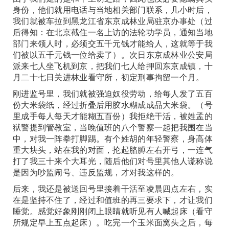
身份，他们就用电话与当地相关部门联系，几小时后，
我们就被车拉到黑龙江省东京成林业局驻京办事处（过
后得知：在北京截住一名上访的法轮功学员，通知当地
部门来领人时，必须交五千元钱才能给人，这就等于我
们被以五千元钱一位给卖了）。次日东京成林业公安局
派来七人坐飞机到京，把我们七人给押回东京成镇，十
月二十七日关进林业看守所，初定刑事拘留一个月。
刚进监号里，我们就被强迫奴役劳动，给每人发了五百
份大米袋纸，经过折叠后用胶水糊成成品大米袋。（号
里成手每人每天才能糊五百份）我拒绝干活，被姓孟的
狱警提到管教室，当晚值班的八个警察一起把我围在当
中，对我一阵拳打脚踢。有个姓胡的年轻警察，身高体
重大块头，站在我的对面，抡起胳膊左右开弓，一连气
打了我三十来个大耳光，随后他们对号里其他人谎称说
是因为吵监闹号、违反监规，才对我这样的。
后来，我还是被送回号里接着干活至凌晨四点左右，实
在是坚持不住了，经过和值班的再三要求下，才让我们
睡觉。感觉好象刚刚闭上眼睛就听见有人喊起床（看守
所规定早上五点起床）。吃完一个玉米面窝头之后，每