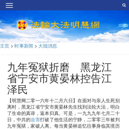
主页
>
时事新闻
>
大陆消息
九年冤狱折磨 黑龙江
省宁安市黄晏林控告江
泽民
【明慧网二零一六年十二月六日】在面对与亲人生死别
离时，黑龙江省宁安市黄晏林先生找到法轮大法，明白
了生命的真谛，返本归真。可是，一九九九年七月二十
日，中共的
迫害
打破了他生活的宁静，二零零三年被判
九年冤狱，家破人离。每当黄晏林追忆往事身临其境历