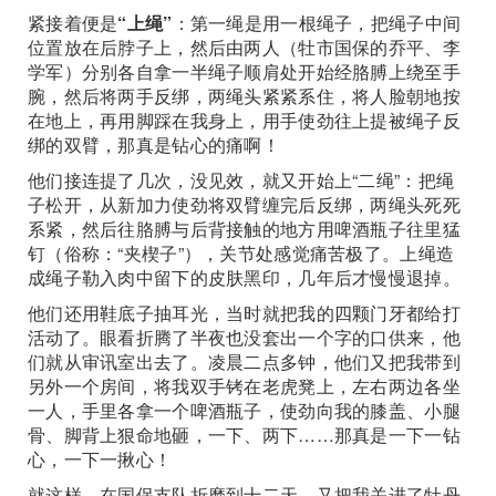
紧接着便是
“上绳”
：第一绳是用一根绳子，把绳子中间
位置放在后脖子上，然后由两人（牡市国保的乔平、李
学军）分别各自拿一半绳子顺肩处开始经胳膊上绕至手
腕，然后将两手反绑，两绳头紧紧系住，将人脸朝地按
在地上，再用脚踩在我身上，用手使劲往上提被绳子反
绑的双臂，那真是钻心的痛啊！
他们接连提了几次，没见效，就又开始上“二绳”：把绳
子松开，从新加力使劲将双臂缠完后反绑，两绳头死死
系紧，然后往胳膊与后背接触的地方用啤酒瓶子往里猛
钉（俗称：“夹楔子”），关节处感觉痛苦极了。上绳造
成绳子勒入肉中留下的皮肤黑印，几年后才慢慢退掉。
他们还用鞋底子抽耳光，当时就把我的四颗门牙都给打
活动了。眼看折腾了半夜也没套出一个字的口供来，他
们就从审讯室出去了。凌晨二点多钟，他们又把我带到
另外一个房间，将我双手铐在老虎凳上，左右两边各坐
一人，手里各拿一个啤酒瓶子，使劲向我的膝盖、小腿
骨、脚背上狠命地砸，一下、两下……那真是一下一钻
心，一下一揪心！
就这样，在国保支队折磨到十二天，又把我关进了牡丹