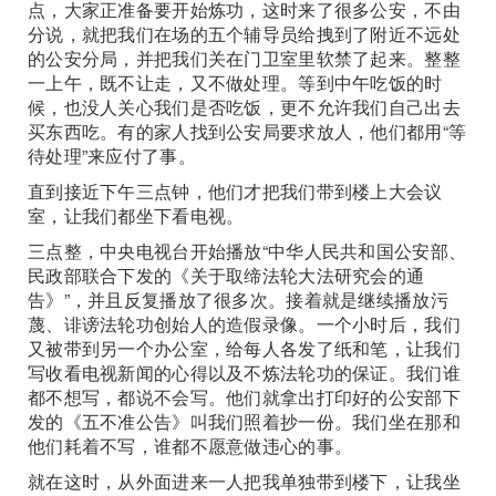
点，大家正准备要开始炼功，这时来了很多公安，不由
分说，就把我们在场的五个辅导员给拽到了附近不远处
的公安分局，并把我们关在门卫室里软禁了起来。整整
一上午，既不让走，又不做处理。等到中午吃饭的时
候，也没人关心我们是否吃饭，更不允许我们自己出去
买东西吃。有的家人找到公安局要求放人，他们都用“等
待处理”来应付了事。
直到接近下午三点钟，他们才把我们带到楼上大会议
室，让我们都坐下看电视。
三点整，中央电视台开始播放“中华人民共和国公安部、
民政部联合下发的《关于取缔法轮大法研究会的通
告》”，并且反复播放了很多次。接着就是继续播放污
蔑、诽谤法轮功创始人的造假录像。一个小时后，我们
又被带到另一个办公室，给每人各发了纸和笔，让我们
写收看电视新闻的心得以及不炼法轮功的保证。我们谁
都不想写，都说不会写。他们就拿出打印好的公安部下
发的《五不准公告》叫我们照着抄一份。我们坐在那和
他们耗着不写，谁都不愿意做违心的事。
就在这时，从外面进来一人把我单独带到楼下，让我坐