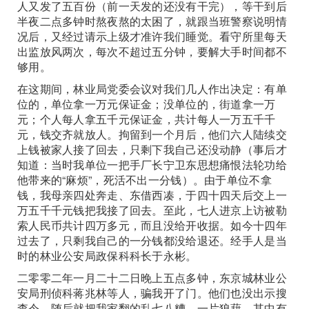
人又发了五百份（前一天发的还没有干完），等干到后
半夜二点多钟时熬夜熬的太困了，就跟当班警察说明情
况后，又经过请示上级才准许我们睡觉。看守所里每天
出监放风两次，每次不超过五分钟，要解大手时间都不
够用。
在这期间，林业局党委会议对我们几人作出决定：有单
位的，单位拿一万元保证金；没单位的，街道拿一万
元；个人每人拿五千元保证金，共计每人一万五千千
元，钱交齐就放人。拘留到一个月后，他们六人陆续交
上钱被家人接了回去，只剩下我自己还没动静（事后才
知道：当时我单位一把手厂长宁卫东思想痛恨法轮功给
他带来的“麻烦”，死活不出一分钱）。由于单位不拿
钱，我母亲四处奔走、东借西凑，于四十四天后交上一
万五千千元钱把我接了回去。至此，七人进京上访被勒
索人民币共计四万多元，而且没给开收据。如今十四年
过去了，只剩我自己的一分钱都没给退还。经手人是当
时的林业公安局政保科科长于永彬。
二零零二年一月二十二日晚上五点多钟，东京城林业公
安局刑侦科蒋兆林等人，骗我开了门。他们也没出示搜
查令，随后就把我家翻的乱七八糟、一片狼藉。其中有