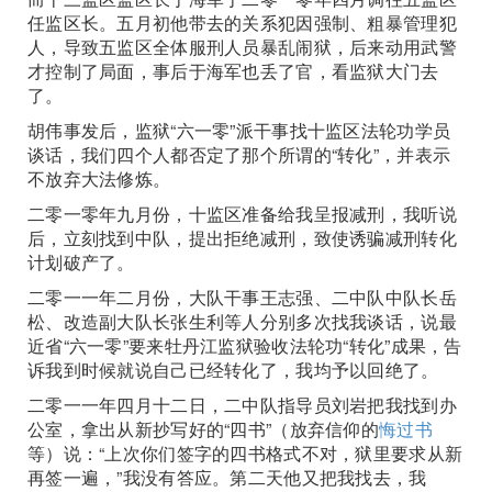
任监区长。五月初他带去的关系犯因强制、粗暴管理犯
人，导致五监区全体服刑人员暴乱闹狱，后来动用武警
才控制了局面，事后于海军也丢了官，看监狱大门去
了。
胡伟事发后，监狱“六一零”派干事找十监区法轮功学员
谈话，我们四个人都否定了那个所谓的“转化”，并表示
不放弃大法修炼。
二零一零年九月份，十监区准备给我呈报减刑，我听说
后，立刻找到中队，提出拒绝减刑，致使诱骗减刑转化
计划破产了。
二零一一年二月份，大队干事王志强、二中队中队长岳
松、改造副大队长张生利等人分别多次找我谈话，说最
近省“六一零”要来牡丹江监狱验收法轮功“转化”成果，告
诉我到时候就说自己已经转化了，我均予以回绝了。
二零一一年四月十二日，二中队指导员刘岩把我找到办
公室，拿出从新抄写好的“四书”（放弃信仰的
悔过书
等）说：“上次你们签字的四书格式不对，狱里要求从新
再签一遍，”我没有答应。第二天他又把我找去，我