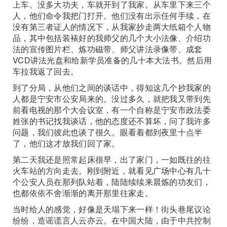
上车。没多大功夫，车就开到了我家。从车里下来三个
人，他们命令我把门打开。他们没有出示任何手续，在
没有第三者证人的情况下，从我家抄走两大纸箱个人物
品，其中包括装裱好的我师父的几个大小法像、介绍功
法的宣传图片栏、炼功磁带、师父讲法录像带、成套
VCD讲法光盘和给新学员准备的几十本大法书。然后用
车拉我返了回去。
到了分局，从他们之间的谈话中，得知这几个抄我家的
人都是宁安市公安局来的。没过多久，就把我又带到先
前看电视的那个大会议室，有一个自称是宁安市政法委
姓张的书记找我谈话，他的态度还不算坏，问了我许多
问题，我们彼此也谈了很久。眼看着都到夜里十点半
了，他们这才放我们回了家。
第二天我还是照常起床很早，出了家门，一如既往的往
火车站的方向走去。刚到附近，就看见广场中心有几十
个公安人员在那列队站着，陆陆续续来晨炼的功友们，
也都依依不舍渐渐的离开那里往家走。
当时给人的感觉，好像是天塌下来一样！街头巷尾议论
纷纷，造谣谎言人云亦云。在中国大陆，由于中共控制