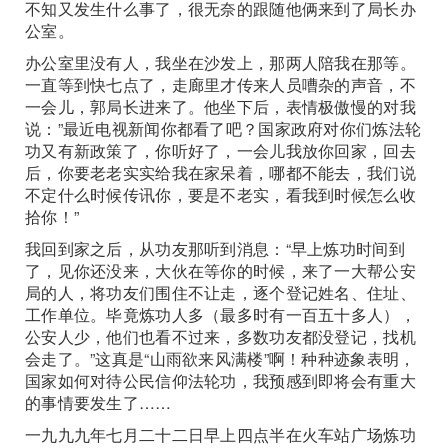
不知又发生什么事了，很无奈的跟随他俩来到了局长办
公室。
办公室里没有人，我坐在沙发上，那两人陪我在那等。
一直等到快七点了，走廊里才传来人员嘈杂的声音，不
一会儿，郭局长进来了。他坐下后，表情极傲慢的对我
说：”最近电视新闻你都看了吧？国家政府对你们炼法轮
功又有新政策了，你听好了，一会儿我放你回家，回去
后，你要老老实实给我在家呆着，哪都不能去，我们说
不定什么时候传讯你，要是不老实，看我到时候怎么收
拾你！”
我回到家之后，从功友那听到消息：“早上炼功时间到
了，见你还没来，大伙在等你的时候，来了一大帮公安
局的人，将功友们围住不让走，逐个登记姓名、住址、
工作单位。毕竟炼功人多（最多时有一百五十多人），
公安人少，他们也看不过来，多数功友都没登记，找机
会走了。”这真是“山雨欲来风满楼”啊！种种迹象表明，
国家如何对待公民信仰法轮功，我预感到即将会有重大
的事情要发生了……
一九九九年七月二十二日早上四点半在火车站广场炼功