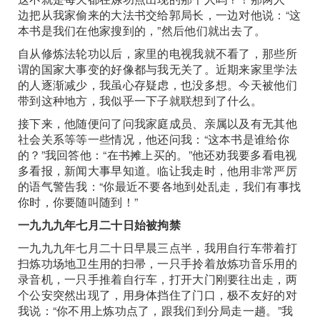
边把从我家偷来的大法书交给郭局长，一边对他说：“这
本书是我们在他家搜到的，”然后他们就出去了。
自从修炼法轮功以后，家里的电视我就不看了，那些所
谓的国家大事变的好像都与我无关了。近期来家里学法
的人逐渐减少，我虽心存疑虑，也没多想。今天被他们
带到这种地方，我似乎一下子就联想到了什么。
接下来，他随便问了问我家庭成员、亲属以及有无其他
社会关系等等一些情况，他还问我：“这本书是谁给你
的？”我回答他：“在书摊上买的。”他还劝我要多看电视
多看报，新闻大事早知道。临让我走时，他用非常严厉
的语气警告我：“你最近不要各地到处乱走，我们有事找
你时，你要随叫随到！”
一九九九年七月二十日始被拘禁
一九九九年七月二十日早晨三点半，我用自行车带着打
扫炼功场地卫生用的扫帚，一只手拎着放炼功音乐用的
录音机，一只手推着自行车，打开大门刚要往出走，两
个公安突然出现了，用身体挡住了门口，极不友好的对
我说：“你不用上炼功点了，跟我们到分局走一趟。”我