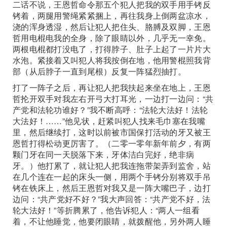
二话不说，王恩哲命令那五个犯人把我的双手用手铐反
铐着，两腿用警绳紧紧捆上，再往我身上倒两盆凉水，
浇的浑身透湿，然后让犯人把住头、胳膊及双脚，王恩
哲用电棍电我的全身，除了眼睛以外，几乎无一幸免。
两根电棍都打没电了，打得脖子、肚子上起了一片片大
水泡。紧接着又叫犯人将我按倒在地，他用警棍照我背
部（从后脖子一直到尾根）反复一阵猛烈抽打。
打了一阵子之后，再让犯人把我扶起来坐在地上，王恩
哲抡开双手对我左右开弓大打耳光，一边打一边问：“共
产党和法轮功谁好？”我不断高呼：“法轮大法好！法轮
大法好！……”他见状，赶紧叫犯人找来毛巾塞在我嘴
里，然后继续打，这时以前被市国保打活动的牙又被王
恩哲打得松动更厉害了。（二零一零年新年前夕，有两
颗门牙在同一天脱落下来，牙体洁白完好，绝非病
牙。）他打累了，就让犯人把我连拖带架弄到监舍，站
在几个连在一起的床头一侧，用两个手铐分别将双手吊
铐在铁床上，然后王恩哲对我又是一阵大嘴巴子，边打
边问：“共产党好不好？”我大声回答：“共产党不好，法
轮大法好！”等折腾累了，他告诉犯人：“两人一组看
着，不让他睡觉，他要闭眼睛，就拨醒他，另外两人睡