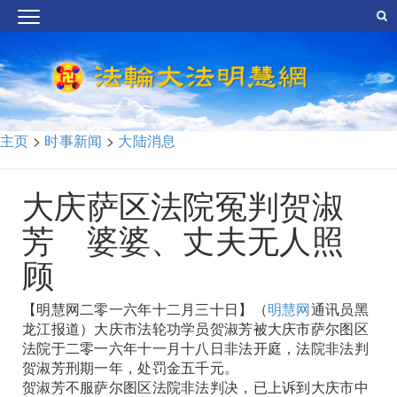
主页
>
时事新闻
>
大陆消息
大庆萨区法院冤判贺淑
芳 婆婆、丈夫无人照
顾
【明慧网二零一六年十二月三十日】（
明慧网
通讯员黑
龙江报道）大庆市法轮功学员贺淑芳被大庆市萨尔图区
法院于二零一六年十一月十八日非法开庭，法院非法判
贺淑芳刑期一年，处罚金五千元。
贺淑芳不服萨尔图区法院非法判决，已上诉到大庆市中