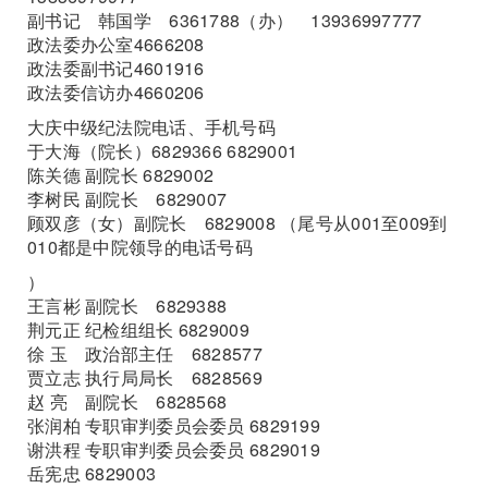
副书记 韩国学 6361788（办） 13936997777
政法委办公室4666208
政法委副书记4601916
政法委信访办4660206
大庆中级纪法院电话、手机号码
于大海（院长）6829366 6829001
陈关德 副院长 6829002
李树民 副院长 6829007
顾双彦（女）副院长 6829008 （尾号从001至009到
010都是中院领导的电话号码
）
王言彬 副院长 6829388
荆元正 纪检组组长 6829009
徐 玉 政治部主任 6828577
贾立志 执行局局长 6828569
赵 亮 副院长 6828568
张润柏 专职审判委员会委员 6829199
谢洪程 专职审判委员会委员 6829019
岳宪忠 6829003