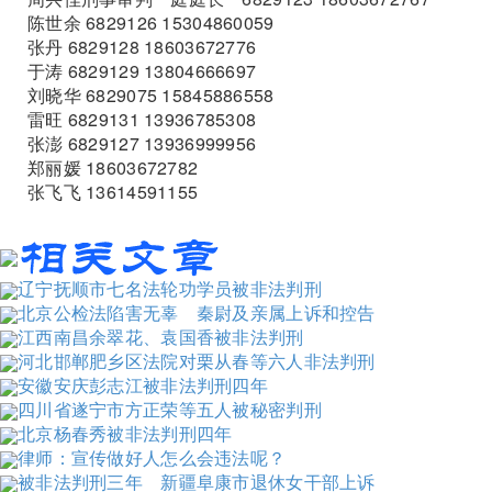
陈世余 6829126 15304860059
张丹 6829128 18603672776
于涛 6829129 13804666697
刘晓华 6829075 15845886558
雷旺 6829131 13936785308
张澎 6829127 13936999956
郑丽媛 18603672782
张飞飞 13614591155
辽宁抚顺市七名法轮功学员被非法判刑
北京公检法陷害无辜 秦尉及亲属上诉和控告
江西南昌余翠花、袁国香被非法判刑
河北邯郸肥乡区法院对栗从春等六人非法判刑
安徽安庆彭志江被非法判刑四年
四川省遂宁市方正荣等五人被秘密判刑
北京杨春秀被非法判刑四年
律师：宣传做好人怎么会违法呢？
被非法判刑三年 新疆阜康市退休女干部上诉