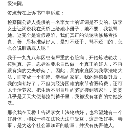
级法院。
贺淑芳在上诉书中申诉道：
检察院公诉人提供的一名李女士的证词是不实的。该李
女士证词说我在天桥上给她小册子，她不要，我就骂
她。这完全是造假诬陷。我们真正的法轮功修炼者按
真、善、忍标准做好人，是打不还手、骂不还口的，怎
么会说脏话骂人呢？
我于一九九八年因患有严重的心脏病，开始炼法轮功，
按照真、善、忍标准要求自己做一个真正的好人，不再
跟有病的丈夫吵架了。因此，我的家庭因为我学法轮大
法，而变成一个和睦、幸福的家庭。我的道德提升后，
我的病都好了，不但为经济困难的家节省医药费，还可
以干活养家。把生活不能自理的婆婆接到我家时，婆婆
几乎是天天大便都拉到裤子里，我都没有怨言的给她换
洗。
那么我在天桥上告诉李女士法轮功好，也希望她有一个
好身体，和我一样在法轮大法中受益，这是做好事、善
事，是为这个社会添加正的能量，并没有伤害他人。