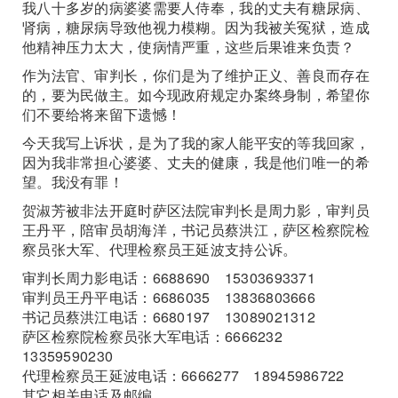
我八十多岁的病婆婆需要人侍奉，我的丈夫有糖尿病、
肾病，糖尿病导致他视力模糊。因为我被关冤狱，造成
他精神压力太大，使病情严重，这些后果谁来负责？
作为法官、审判长，你们是为了维护正义、善良而存在
的，要为民做主。如今现政府规定办案终身制，希望你
们不要给将来留下遗憾！
今天我写上诉状，是为了我的家人能平安的等我回家，
因为我非常担心婆婆、丈夫的健康，我是他们唯一的希
望。我没有罪！
贺淑芳被非法开庭时萨区法院审判长是周力影，审判员
王丹平，陪审员胡海洋，书记员蔡洪江，萨区检察院检
察员张大军、代理检察员王延波支持公诉。
审判长周力影电话：6688690 15303693371
审判员王丹平电话：6686035 13836803666
书记员蔡洪江电话：6680197 13089021312
萨区检察院检察员张大军电话：6666232
13359590230
代理检察员王延波电话：6666277 18945986722
其它相关电话及邮编