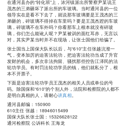
在通河县办的“转化班”上，浓河镇派出所警察尹某说王
茂杰的三弟砸坏了派出所的车玻璃。当时通河县的一位
领导实在是看不下去了，就说那车玻璃要是王茂杰的三
弟砸的，碎玻璃不得掉在车里吗？要是王茂杰蹬的车玻
璃，碎玻璃不在车外吗？你看那车上根本就没有碎玻
璃，你们怎么能讹人呢？尹某被训的面红耳赤，无言以
对，其实尹某当时并不在现场，让张士国他们给骗了。
张士国当上国保大队长以后，与“610”主任张越沆瀣一
气，变本加厉的迫害法轮功，把迫害法轮功当成了升官
发财的机会，多次非法拘留、骚扰那些控告江泽民的法
轮功学员。有时罚法轮功学员的钱，他们就私分了，根
本不开票子。
下面是迫害法轮功学员王茂杰的相关人员或单位的号
码。除国保和“610”的个别人外，法院和检察院的人都不
是明白真相的人，请耐心
讲真相
。
通河县邮编：150900
610主任 张越：18946015499
国保大队长张士国：15326628122
通河检察院 公诉科长 王海龙