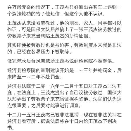
在万般无奈的情况下，王茂杰只好编出在客车上遇到一
个炼法轮功的给了他短信，但这个人他不认识。
王茂杰从来没被劳教过，他的朋友、家人、同事都可以
作证，可是国保大队居然搞出了一张王茂杰被劳教过的
劳教票子来充当构陷王茂杰的所谓证据。
其实即使被劳教过也是被迫害，劳教制度本来就是非法
的，已经在各界压力下被取缔。
做完笔录后台凤海威胁王茂杰说到检察院不准翻供。
通河县检察院的量刑建议开始是二～三年并处罚金，后
来降至一～二年不处罚金。
通河县法院于二零一六年十二月十五日对王茂杰非法开
庭，在法庭上，王茂杰提出了自己没被劳教过，国保大
队却弄出了劳教票子来充当证据构陷他。法官们认为这
点很重要，之后要对此事进行调查。
十二月十五日王茂杰已被非法批捕，现在被非法关押在
通河县看守所，据说法庭将在十日内给王茂杰下判决
书。