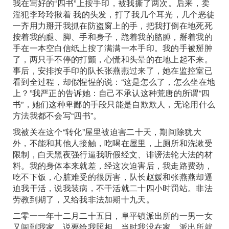
我在写好的“四书”上按手印，被我撕了两次。后来，卖
淫犯李玲玲揪着 我的头发，打了我几个耳光，几个恶徒
一齐用力掰开我抓在防盗窗上的手，把我打倒在地死死
按着我的腿、脚、手和身子，跪着我的胳膊，掰着我的
手在一本空白信纸上按了满满一本手印。我的手被掰肿
了，两只手不停的打颤，心慌和头晕的在地上起不来。
事后，安排按手印的队长张燕燕过来了，她在监控室已
看到全过程，却假惺惺的说：“这是怎么了，怎么坐在地
上？”我严正的告诉她：自己不承认这种荒唐的所谓“四
书”，她们这种卑鄙的手段只能是自欺欺人，无论用什么
方法我都不会写“四书”。
我被关在这个“转化”屋里被迫害二十天，期间除犹大
外，不能和其他人接触，吃喝在屋里，上厕所和洗漱受
限制，白天黑夜强行逼我听假经文、诽谤法轮大法的材
料。我的身体本来就差，经这次迫害后，我走路费劲，
吃不下饭，心脏难受的很厉害，队长赵媛和张燕燕却逼
迫我干活，说我装病，不干活就二十四小时罚站。非法
劳教到期了，又给我非法加期十九天。
二零一一年十二月二十五日，阜平镇派出所的一男一女
又闯到我家，说要给我照相，当时我没在家，派出所就