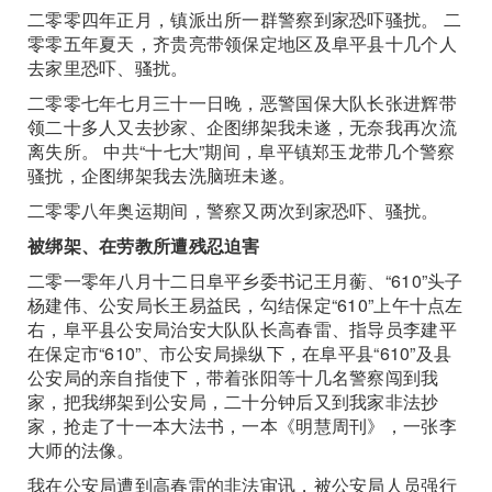
二零零四年正月，镇派出所一群警察到家恐吓骚扰。 二
零零五年夏天，齐贵亮带领保定地区及阜平县十几个人
去家里恐吓、骚扰。
二零零七年七月三十一日晚，恶警国保大队长张进辉带
领二十多人又去抄家、企图绑架我未遂，无奈我再次流
离失所。 中共“十七大”期间，阜平镇郑玉龙带几个警察
骚扰，企图绑架我去洗脑班未遂。
二零零八年奥运期间，警察又两次到家恐吓、骚扰。
被绑架、在劳教所遭残忍迫害
二零一零年八月十二日阜平乡委书记王月蘅、“610”头子
杨建伟、公安局长王易益民，勾结保定“610”上午十点左
右，阜平县公安局治安大队队长高春雷、指导员李建平
在保定市“610”、市公安局操纵下，在阜平县“610”及县
公安局的亲自指使下，带着张阳等十几名警察闯到我
家，把我绑架到公安局，二十分钟后又到我家非法抄
家，抢走了十一本大法书，一本《明慧周刊》，一张李
大师的法像。
我在公安局遭到高春雷的非法审讯，被公安局人员强行