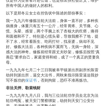
仅是作为受害者讨还公道，也是在匡扶社会正义，维护
所有中国人的做好人的权利。
以下是郑冬云女士在控告状中陈述的部份事实：
我一九九六年修炼法轮大法前，身体一直不好，多种疾
病缠身，体重只有五十一公斤，经常胃疼、关节痛、心
慌、头晕、感冒，两个手腕上长了杏核大的疙瘩，痛得
和面都和不了。特别是心慌头晕，导致我擦不了地，提
不了水，经常看医生、吃药打针，找巫婆，病却不见
好。修炼大法后，各种疾病不翼而飞，无病一身轻，深
感大法的神奇。修炼前经常跟丈夫吵架，修炼后按照“真
善忍”要求自己，家庭变得和睦，成了一个真正的贤妻良
母。
一九九九年七月二十三日我被阜平镇派出所副所长陈雷
劫持到派出所，逼交大法书，周秋来指示陈雷逼迫我抄
写不炼功的
保证书
，否则拘留，恐吓不准再炼功。
非法关押、勒索钱财
一九九九年九月八日，我与三位法轮功学员去北京为法
轮功鸣冤，被天安门警察绑架，劫持到天安门公安分
局，关进铁笼子，迫害数小时。