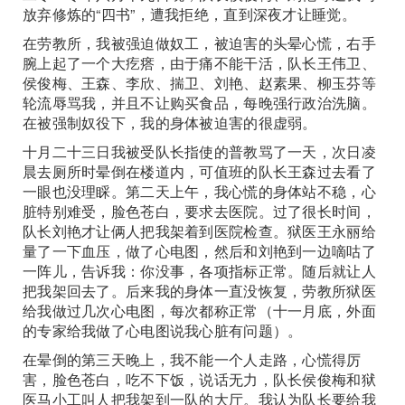
放弃修炼的“四书”，遭我拒绝，直到深夜才让睡觉。
在劳教所，我被强迫做奴工，被迫害的头晕心慌，右手
腕上起了一个大疙瘩，由于痛不能干活，队长王伟卫、
侯俊梅、王森、李欣、揣卫、刘艳、赵素果、柳玉芬等
轮流辱骂我，并且不让购买食品，每晚强行政治洗脑。
在被强制奴役下，我的身体被迫害的很虚弱。
十月二十三日我被受队长指使的普教骂了一天，次日凌
晨去厕所时晕倒在楼道内，可值班的队长王森过去看了
一眼也没理睬。第二天上午，我心慌的身体站不稳，心
脏特别难受，脸色苍白，要求去医院。过了很长时间，
队长刘艳才让俩人把我架着到医院检查。狱医王永丽给
量了一下血压，做了心电图，然后和刘艳到一边嘀咕了
一阵儿，告诉我：你没事，各项指标正常。随后就让人
把我架回去了。后来我的身体一直没恢复，劳教所狱医
给我做过几次心电图，每次都称正常（十一月底，外面
的专家给我做了心电图说我心脏有问题）。
在晕倒的第三天晚上，我不能一个人走路，心慌得厉
害，脸色苍白，吃不下饭，说话无力，队长侯俊梅和狱
医马小工叫人把我架到一队的大厅。我认为队长要给我