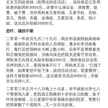
丈夫又到处借钱（前两次的还没还），送给保定公安局
姓唐的副局长5000元，还要什么保证金、灌食费、饭
费、被子费，另外周秋来又要吃喝，又要手机、音响、
茶几、香烟、衣服、金项链、又要洗澡、美容、找小
姐。这次总共勒索30000元。
恐吓、骚扰不断
二零零一年农历九月二十九日，我去邻县曲阳贴真相标
语，被曲阳县齐村乡政府人员绑架，遭乡长李洪栋毒
打，毒打后把我铐在大树上数小时。后阜平县警察秦杰
和王顺海把我接回，当晚马保忠把我关进看守所迫害。
周秋来又向我丈夫敲诈勒索2000元，我绝食抗议迫害。
关押到第八天，看我身体不行了，周秋来又说：“已报了
劳教，如果要想不批下来，就得活动活动，需要费用”。
这样又被勒索4000元，这次家里共花去6000元，并被
非法关押八天。
二零零三年正月十八日晚上十点多，阜平镇派出所七八
个警察闯入家，把我真正熟睡的十岁的女儿惊醒，孩子
吓得直哆嗦，公公婆婆吓得穿着睡衣跑到院里，警察们
把我家翻了个底朝天，又一次非法抄家。