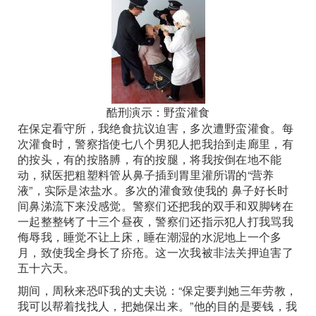
酷刑演示：野蛮灌食
在保定看守所，我绝食抗议迫害，多次遭野蛮灌食。每
次灌食时，警察指使七八个男犯人把我抬到走廊里，有
的按头，有的按胳膊，有的按腿，将我按倒在地不能
动，狱医把粗塑料管从鼻子插到胃里灌所谓的“营养
液”，实际是浓盐水。多次的灌食致使我的 鼻子好长时
间鼻涕流下来没感觉。警察们还把我的双手和双脚铐在
一起整整铐了十三个昼夜，警察们还指示犯人打我骂我
侮辱我，睡觉不让上床，睡在潮湿的水泥地上一个多
月，致使我全身长了疥疮。这一次我被非法关押迫害了
五十六天。
期间，周秋来恐吓我的丈夫说：“保定要判她三年劳教，
我可以帮着找找人，把她保出来。”他的目的是要钱，我