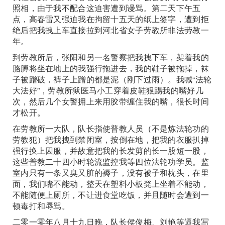
照相，由于我不配合这迫害遭到谩骂。第二天下午五
点，高春雷又强迫我在拘留十五天的纸上签字，遭到拒
绝后把我拽上车直接拉到河北省女子劳教所非法劳教一
年。
到劳教所后，张阳和另一名警察把我拽下车，架着我的
胳膊将坐在地上的我强行拖进去，我的鞋子被拖掉，袜
子被蹭破，裤子上蹭的都是泥（刚下过雨）。我喊“法轮
大法好”，劳教所狱医马小工穿着皮鞋狠踢我的嘴好几
次，然后几个女警拥上来用胶带缠住我的嘴，很长时间
才松开。
在劳教所一大队，队长指使普教人员（不是炼法轮功的
劳教犯）把我拽到禁闭室，按倒在地，把我的衣服扒掉
强行换上囚服，并故意把我的长发剪的长一股短一股，
这些普教二十四小时轮流监控我等四位法轮功学员。监
室内只有一条又臭又脏的褥子，没有被子和枕头，在里
面，我们嘴不能动，整天在塑料小板凳上坐着不能动，
不能随便上厕所，不让进食堂吃饭，并且随时会遭到一
顿毒打和辱骂。
二零一零年八月十九日晚，队长侯俊梅、刘艳等逼我写