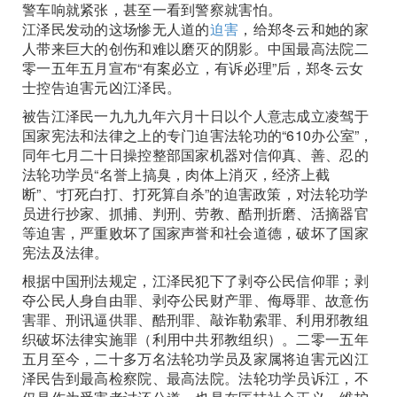
警车响就紧张，甚至一看到警察就害怕。
江泽民发动的这场惨无人道的
迫害
，给郑冬云和她的家
人带来巨大的创伤和难以磨灭的阴影。中国最高法院二
零一五年五月宣布“有案必立，有诉必理”后，郑冬云女
士控告迫害元凶江泽民。
被告江泽民一九九九年六月十日以个人意志成立凌驾于
国家宪法和法律之上的专门迫害法轮功的“610办公室”，
同年七月二十日操控整部国家机器对信仰真、善、忍的
法轮功学员“名誉上搞臭，肉体上消灭，经济上截
断”、“打死白打、打死算自杀”的迫害政策，对法轮功学
员进行抄家、抓捕、判刑、劳教、酷刑折磨、活摘器官
等迫害，严重败坏了国家声誉和社会道德，破坏了国家
宪法及法律。
根据中国刑法规定，江泽民犯下了剥夺公民信仰罪；剥
夺公民人身自由罪、剥夺公民财产罪、侮辱罪、故意伤
害罪、刑讯逼供罪、酷刑罪、敲诈勒索罪、利用邪教组
织破坏法律实施罪（利用中共邪教组织）。二零一五年
五月至今，二十多万名法轮功学员及家属将迫害元凶江
泽民告到最高检察院、最高法院。法轮功学员诉江，不