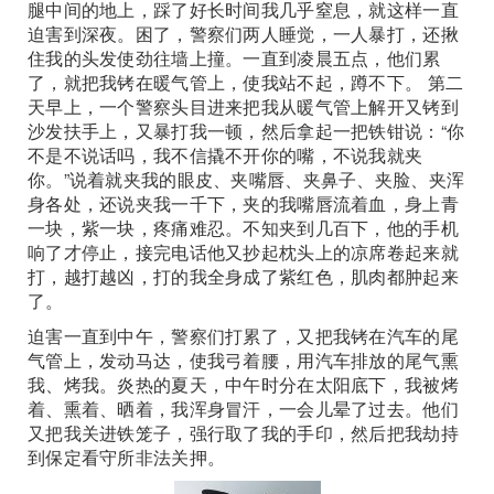
腿中间的地上，踩了好长时间我几乎窒息，就这样一直
迫害到深夜。困了，警察们两人睡觉，一人暴打，还揪
住我的头发使劲往墙上撞。一直到凌晨五点，他们累
了，就把我铐在暖气管上，使我站不起，蹲不下。 第二
天早上，一个警察头目进来把我从暖气管上解开又铐到
沙发扶手上，又暴打我一顿，然后拿起一把铁钳说：“你
不是不说话吗，我不信撬不开你的嘴，不说我就夹
你。”说着就夹我的眼皮、夹嘴唇、夹鼻子、夹脸、夹浑
身各处，还说夹我一千下，夹的我嘴唇流着血，身上青
一块，紫一块，疼痛难忍。不知夹到几百下，他的手机
响了才停止，接完电话他又抄起枕头上的凉席卷起来就
打，越打越凶，打的我全身成了紫红色，肌肉都肿起来
了。
迫害一直到中午，警察们打累了，又把我铐在汽车的尾
气管上，发动马达，使我弓着腰，用汽车排放的尾气熏
我、烤我。炎热的夏天，中午时分在太阳底下，我被烤
着、熏着、晒着，我浑身冒汗，一会儿晕了过去。他们
又把我关进铁笼子，强行取了我的手印，然后把我劫持
到保定看守所非法关押。