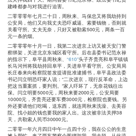
建峰都参与对我进行迫害。
二零零零年七月二十日，周秋来、马保忠又将我劫持到
公安局，他们又向我丈夫恐吓威逼、索要钱物，否则就
关看守所。丈夫无奈，只好又被勒索500元，两条一百
元一条的烟。
二零零零年十月一日，我第二次进京上访又被天安门警
察绑架，关进北京东城区看守所。后在县委书记范永禄
的指示下，阜平县周秋来、
“610”
头子齐贵亮和阜平镇镇
长马河州将我劫持回阜平，关进阜平看守所。公安局局
长庄春来向检察院签发提请批准逮捕书，阜平县政法委
书记闫立明恐吓家人说：“二次进京，现行反革命，上边
把这当重案抓，要判刑。”家人吓坏了，无奈花钱往出
保。闫立明要5000元，周秋来要2000元，公安局要
10000元，齐贵亮还要车费3000元，检察院也要钱。另
外还要请他们吃喝，送东西，就连周秋来洗澡、去美容
院、找小姐的钱也要我的家人出。这次被非法关押38
天，共勒索人民币30000元。
二零零一年六月四日中午一点四十分，我在公公的生意
摊上帮忙，来了两车警察企图绑架我，我走脱，从此流