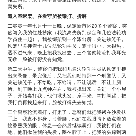
离失所。
遭入室绑架、在看守所被毒打、折磨
二零零一年七月十一日晚，保定新市区20多个警察，突
然闯入我的住处抄家（我流离失所到保定和几位法轮功
学员住一起）。我被绑架到一个派出所，关进铁笼子。
铁笼里关押着十几位法轮功学员，笼子很小，天很热，
透不过气来，晚上把我拽出去，三个警察轮流打我耳光
无数，脸被打得没有知觉。
第二天中午，警察们把我和几名法轮功学员从铁笼里拽
出来录像，录完像后，又把我们劫持到一个刑警队，又
关进铁笼子，不给吃，不给喝，不让说话，不让上厕
所。到了晚上九点钟左右，我被拽出来，关进一个小屋
子，开始毒打我，他们揪头发、扇耳光、拳打脚踢，把
我打倒再拽起来打，脸被打得失去知觉。
三个警察轮流着打，打累了，恶警们就把我铐在沙发扶
手上，我直不起身，弓着腰，他们在我眼睛下放点着的
蚊香熏我的眼，休息一会然后继续暴打，我被打倒在
地，他们揪住我的头发，踩在脖子上，把我的头踩到两