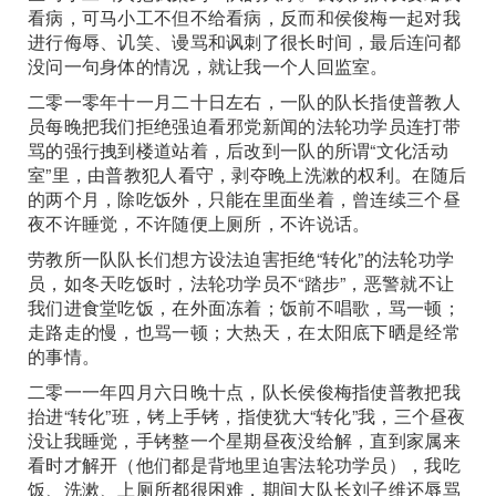
看病，可马小工不但不给看病，反而和侯俊梅一起对我
进行侮辱、讥笑、谩骂和讽刺了很长时间，最后连问都
没问一句身体的情况，就让我一个人回监室。
二零一零年十一月二十日左右，一队的队长指使普教人
员每晚把我们拒绝强迫看邪党新闻的法轮功学员连打带
骂的强行拽到楼道站着，后改到一队的所谓“文化活动
室”里，由普教犯人看守，剥夺晚上洗漱的权利。在随后
的两个月，除吃饭外，只能在里面坐着，曾连续三个昼
夜不许睡觉，不许随便上厕所，不许说话。
劳教所一队队长们想方设法迫害拒绝“转化”的法轮功学
员，如冬天吃饭时，法轮功学员不“踏步”，恶警就不让
我们进食堂吃饭，在外面冻着；饭前不唱歌，骂一顿；
走路走的慢，也骂一顿；大热天，在太阳底下晒是经常
的事情。
二零一一年四月六日晚十点，队长侯俊梅指使普教把我
抬进“转化”班，铐上手铐，指使犹大“转化”我，三个昼夜
没让我睡觉，手铐整一个星期昼夜没给解，直到家属来
看时才解开（他们都是背地里迫害法轮功学员），我吃
饭、洗漱、上厕所都很困难，期间大队长刘子维还辱骂