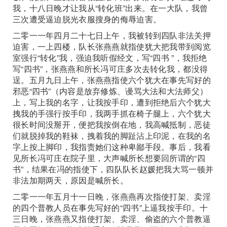
我，十八日晚才让我从“转化班”出来。在一大队，我曾
三次遭受逼迫脱光衣服搜身的侮辱迫害。
二零一一年四月二十七日上午，我被转到四队非法关押
迫害，一上四楼，队长张燕燕就指使犹大把我带到阅览
室强行“转化”我，强迫我听假经文，写“四书 ”，我拒绝
写“四书”，张燕燕和所长冯可庄多次去转化我，都没得
逞。五月九日上午，张燕燕指使六个犹大在事先写好的
邪恶“四书”（内容是放弃修炼、谩骂大法和大法师父）
上，写上我的名字，让我按手印，遭到拒绝后六个犹大
拽我的手强行按手印，我两手抓在椅子腿上，六个犹大
很长时间没掰开，便把我按倒在地，我高喊抵制，恶徒
们就脱掉我的鞋袜，拽着我的脚趾沾上印泥，在我的名
字上按上脚印，我指责她们这种卑鄙手段。事后，我看
见所长冯可庄在院子里，大声喊所长想要回所谓的“四
书”，结果在冯的指使下，四队队长赵媛把我大骂一顿并
非法加期两天，原因是喊所长。
二零一一年五月十一日晚，张燕燕再次指使打架、卖淫
的四个普教人员在事先写好的“四书”上逼我按手印。十
三日晚，张燕燕又指使打架、卖淫、偷盗的六个普教逼