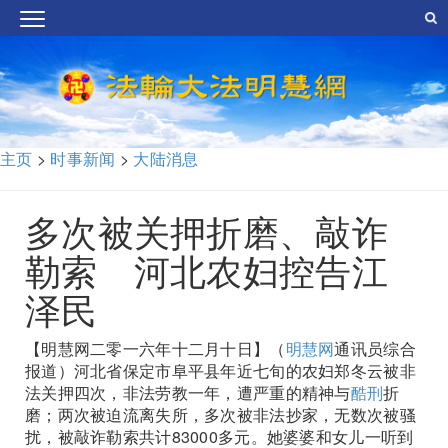
主页
>
时事新闻
>
大陆消息
多次被关押折磨、敲诈
勒索 河北农妇控告江
泽民
【明慧网二零一六年十二月十日】（
明慧网
通讯员综合
报道）河北省保定市阜平县年近七旬的农妇郑冬云被非
法关押四次，非法劳教一年，遭严重的精神与
酷刑
折
磨；两次被迫流离失所，多次被非法抄家，无数次被骚
扰，被敲诈勒索共计83000多元。她婆婆和女儿一听到