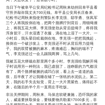
当日下午被阜平公安局纪检书记周秋来劫持回阜平县看
守所并敲诈我丈夫700元钱。阜平县公安局长庄春来、
纪检书记周秋来指使刑警队长李克强、邸学勇、张凤军
三个人将我按倒在地，把两个胳膊拧到背后，用细绳缠
上，将我五花大绑。李克强使劲从背后提绳子，疼得我
浑身冒汗，汗水湿透了衣服，滴在地上湿了一大片。一
小时后，我头晕目眩栽倒在地。李克强一把把我拽起，
推倒在一个破沙发上，李克强还不时从背后用力提绳
子。我的双臂被捆的麻木，疼痛难忍，胸闷的喘不了
气，李克强还过一会儿踢我两脚，骂上几句。
我被五花大绑栽在那里两个多小时。李克强给我解开绳
子时说用另一种刑法，我已虚脱了，连睁眼的力气都没
有了，两个胳膊被捆的成凹凸状，看上去一道道的血
痕，后半夜了才让我睡在铺了一张纸的水泥炕上。第二
天，我的右手失去知觉，背上一大片黑紫色，痛得起不
来，在随后的半个月一直用左手吃饭。
非法关押期间，周秋来、马保忠软硬兼施，恐吓我的家
人，威逼要挟取保金，要钱要物共勒索17000多元，非
法关押我四十天。期间县委书记范永禄、政法委书记贾