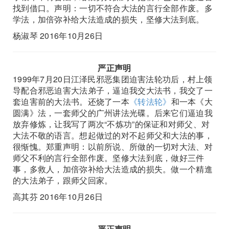
找到借口。声明：一切不符合大法的言行全部作废。多
学法，加倍弥补给大法造成的损失，坚修大法到底。
杨淑琴 2016年10月26日
严正声明
1999年7月20日江泽民邪恶集团迫害法轮功后，村上领
导配合邪恶迫害大法弟子，逼迫我交大法书，我交了一
套迫害前的大法书。还烧了一本
《转法轮》
和一本《大
圆满》法，一套师父的广州讲法光碟。后来它们逼迫我
放弃修炼，让我写了两次“不炼功”的保证和对师父、对
大法不敬的语言。想起做过的对不起师父和大法的事，
很惭愧。郑重声明：以前所说、所做的一切对大法、对
师父不利的言行全部作废。坚修大法到底，做好三件
事，多救人，加倍弥补给大法造成的损失。做一个精進
的大法弟子，跟师父回家。
高其芬 2016年10月26日
严正声明