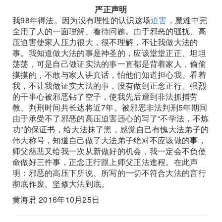
严正声明
我98年得法。因为没有理性的认识这场
迫害
，魔难中完
全用了人的一面理解、看待问题。由于邪恶的骚扰、高
压迫害使家人压力很大，很不理解，不让我做大法的
事。我知道做大法的事是神圣的，应该堂堂正正、坦坦
荡荡，可是自己做证实法的事一直都是背着家人，偷偷
摸摸的，不敢与家人讲真话，怕他们知道担心我、看着
我，不让我做证实大法的事，没有做到正念正行。强烈
的干事心被邪恶钻了空子，使我先后遭到非法抓捕劳
教、判刑时间共长达将近7年。被邪恶非法判刑5年期间
由于承受不了邪恶的高压迫害违心的写了“不学法，不炼
功”的保证书，给大法抹了黑，感觉自己有愧大法弟子的
伟大称号，知道自己做了大法弟子绝对不应该做的事，
师父慈悲又给我一次从新做好的机会，我一定会不负使
命做好三件事，正念正行跟上师父正法進程。在此声
明：邪恶的高压下所说、所写的一切不符合大法的言行
彻底作废。坚修大法到底。
黄海君 2016年10月25日