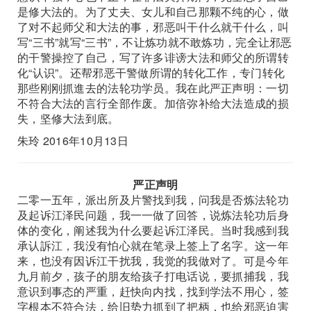
是修大法的。为了丈夫、女儿和自己那颗不纯的心，做
了对不起师父和大法的事，邪恶叫干什么就干什么，叫
写“三书”就写“三书”，不让炼功就不敢炼功，完全让邪恶
的干警操控了自己，写了许多诽谤大法和师父的所谓转
化“认识”。还帮邪恶干警做所谓的转化工作，专门转化
那些刚刚抓進去的法轮功学员。我在此严正声明：一切
不符合大法的言行全部作废。加倍弥补给大法造成的损
失，坚修大法到底。
朱玲 2016年10月13日
严正声明
二零一五年，派出所及片警找到我，问我是否炼法轮功
及起诉江泽民问题，我一一做了回答，说炼法轮功后身
体的变化，阐述我为什么要起诉江泽民。当时我感到我
承认訴江，我没有怕心就在笔录上签上了名字。这一年
来，也没有因诉江干扰我，我觉的我做对了。可是今年
九月前夕，孩子的朋友给孩子打电话说，要抓捕我，我
意识到事态的严重，赶快向内找，找到学法不用心，签
字根本不符合法，给旧势力抓到了把柄，也给邪恶迫害