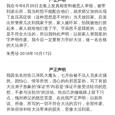
我在今年6月25日去集上发真相资料被恶人举报，被带
到派出所，我当时想不能配合他们，就求师父加持出现
了血压高症状（这种思想是不对的）当天放回家。后派
出所警察几次到我家干扰，家人被吓坏，怕我被他们抓
起来，家人就给他们签了字。字虽然不是我签的，这也
是不符合大法的，所以我特此声明：以前家人替我签的
字声明作废。我今后一定要努力学好大法，做一名合格
的大法弟子。
朱秀珍 2016年10月17日
严正声明
我因实名控告江泽民大魔头，七月份被不法人员多次骚
扰。因怕心、情等所扰，违心的向邪恶妥协，写了有损
大法弟子形象的“保证书”内容是“保证不接受法轮功的思
想，不参与法轮功”的活动。给自己的修炼路上留下污
点，愧对师父的慈悲苦度。在此我严正声明：以前所
说、所做、所写的一切不符合大法的言行，全部作废。
并加倍弥补给大法带来的损失，坚修大法到底。