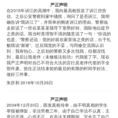
严正声明
在2015年诉江的高潮中，我向最高检投送了诉江控告
信。之后公安警察到家中骚扰，询问了是否诉江。我明
确告诉“我诉江了”，并简单的阐述诉江的理由。警察临
走前说了一些在某某某领导下形势好转、国际地位提升
之类的话。我当时竟理智不清的随意说了一句：“你说的
也是。”警察还说：觉的好就在家里练之类的话，出于礼
貌我说“谢谢”。过后我觉的不妥，与同修交流我认识
到：我有怕心。之后别的警察又多次找我，但都没找
到，最后让我老伴（未修炼法轮功）代我签了字。现在
我严正声明对自己不符合大法的言行及老伴代签的字全
部作废。抓住正法结束前的最后的有限的时间学好法、
做好三件事。
朱庆和 2016年10月26日
严正声明
2004年12月30日，因发真相传单，由不明真相的学生
举报被绑架，非法劳教三年。由于自己学法不认真，主
意识不强，心也不正，在非法关押期间，完全忘了自己