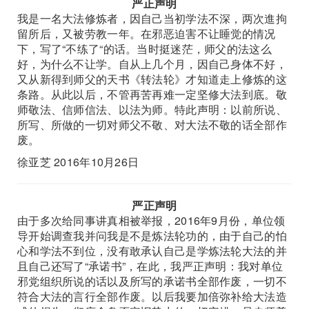
严正声明
我是一名大法修炼者，因自己当初学法不深，两次進拘
留所后，又被劳教一年。在邪恶迫害不让睡觉的情况
下，写了“不练了“的话。当时挺迷茫，师父的法这么
好，为什么不让学。自从上几个月，因自己身体不好，
又从新得到师父的天书《转法轮》才知道走上修炼的这
条路。从此以后，不管再苦再难一定坚修大法到底。敬
师敬法、信师信法、以法为师。特此声明：以前所说、
所写、所做的一切对师父不敬、对大法不敬的话全部作
废。
徐亚芝 2016年10月26日
严正声明
由于多次给同事讲真相被举报，2016年9月份，单位领
导开始调查我并问我是不是炼法轮功的，由于自己的怕
心和学法不到位，没有敢承认自己是学炼法轮大法的并
且自己还写了“承诺书”，在此，我严正声明：我对单位
邪党组织所说的话以及所写的承诺书全部作废，一切不
符合大法的言行全部作废。以后我要加倍弥补给大法造