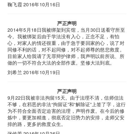
鞠飞霞 2016年10月16日
严正声明
2014年5月18日我被绑架到宾馆，当月30日送看守所至
今。我被绑架后由于学法没有入心，正念不足，有怕
心，对家人的情还很重，由于急于要回家的心，说了对
同修不利的话，对不起同修，对不起师尊的慈悲救度。
目前家人给我请了无罪辩护律师，我声明以前所说、所
做的一切不符合大法的全部作废。坚修大法到底。
刘希兰 2016年10月19日
严正声明
9月22日我被非法拘留15天。由于法理不清，信师信法
不够，在邪恶的非法“拘留证”和“解除证”上签了字，这行
为不符合全面否定迫害的法理，声明作废。在今后的修
炼中，要更加精進，彻底否定旧势力的安排，走师父安
排的路，更多的救度众生。
张传芳 2016年10月26日