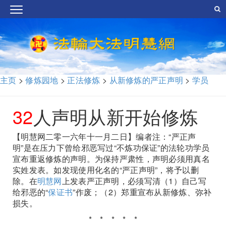
主页
>
修炼园地
>
正法修炼
>
从新修炼的严正声明
>
学员
32
人声明从新开始修炼
【明慧网二零一六年十一月二日】编者注：“严正声
明”是在压力下曾给邪恶写过“不炼功保证”的法轮功学员
宣布重返修炼的声明。为保持严肃性，声明必须用真名
实姓发表。如发现使用化名的“严正声明”，将予以删
除。在
明慧网
上发表严正声明，必须写清（1）自己写
给邪恶的“
保证书
”作废；（2）郑重宣布从新修炼、弥补
损失。
* * * * *