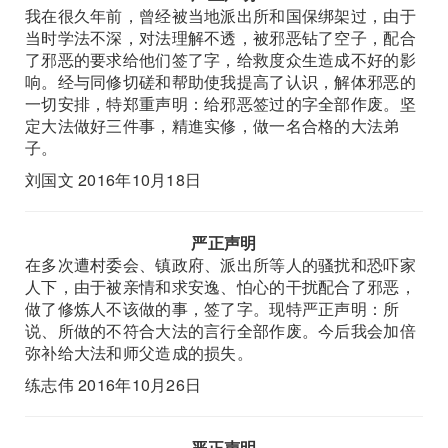
我在很久年前，曾经被当地派出所和国保绑架过，由于
当时学法不深，对法理解不透，被邪恶钻了空子，配合
了邪恶的要求给他们签了字，给救度众生造成不好的影
响。经与同修切磋和帮助使我提高了认识，解体邪恶的
一切安排，特郑重声明：给邪恶签过的字全部作废。坚
定大法做好三件事，精進实修，做一名合格的大法弟
子。
刘国文 2016年10月18日
严正声明
在多次遭村委会、镇政府、派出所等人的骚扰和恐吓家
人下，由于被亲情和求安逸、怕心的干扰配合了邪恶，
做了修炼人不该做的事，签了字。现特严正声明：所
说、所做的不符合大法的言行全部作废。今后我会加倍
弥补给大法和师父造成的损失。
练志伟 2016年10月26日
严正声明