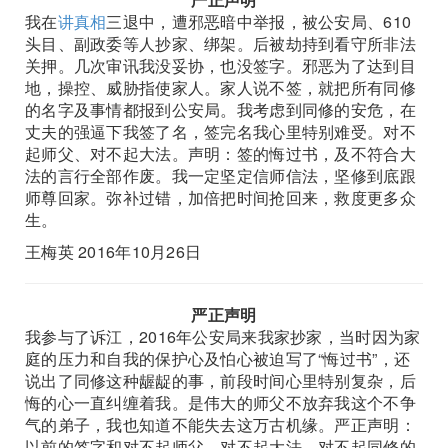
我在
讲真相
三退中，遭邪恶暗中举报，被公安局、610
头目、副政委等人抄家、绑架。后被劫持到看守所非法
关押。几次审讯我没妥协，也没签字。邪恶为了达到目
地，操控、威胁指使家人。家人说不签，就把所有同修
的名字及事情都报到公安局。我考虑到同修的安危，在
丈夫的强逼下我签了名，签完名我心里特别难受。对不
起师父、对不起大法。声明：签的悔过书，及不符合大
法的言行全部作废。我一定坚定信师信法，坚修到底跟
师尊回家。弥补过错，加倍把时间抢回来，救度更多众
生。
王梅英 2016年10月26日
严正声明
我参与了诉江，2016年公安局来我家抄家，当时因为家
庭的压力和自我的保护心及怕心被迫写了“悔过书”，还
说出了同修这种龌龊的事，前段时间心里特别复杂，后
悔的心一直纠缠着我。是伟大的师父不放弃我这个不争
气的弟子，我也知道不能失去这万古机缘。严正声明：
以前的签字和对不起师父、对不起大法、对不起同修的