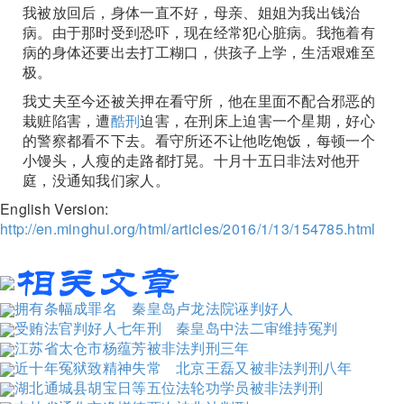
我被放回后，身体一直不好，母亲、姐姐为我出钱治
病。由于那时受到恐吓，现在经常犯心脏病。我拖着有
病的身体还要出去打工糊口，供孩子上学，生活艰难至
极。
我丈夫至今还被关押在看守所，他在里面不配合邪恶的
栽赃陷害，遭
酷刑
迫害，在刑床上迫害一个星期，好心
的警察都看不下去。看守所还不让他吃饱饭，每顿一个
小馒头，人瘦的走路都打晃。十月十五日非法对他开
庭，没通知我们家人。
English Version:
http://en.minghui.org/html/articles/2016/1/13/154785.html
拥有条幅成罪名 秦皇岛卢龙法院诬判好人
受贿法官判好人七年刑 秦皇岛中法二审维持冤判
江苏省太仓市杨蕴芳被非法判刑三年
近十年冤狱致精神失常 北京王磊又被非法判刑八年
湖北通城县胡宝日等五位法轮功学员被非法判刑