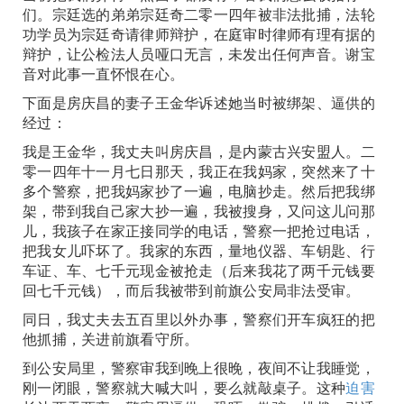
们。宗廷选的弟弟宗廷奇二零一四年被非法批捕，法轮
功学员为宗廷奇请律师辩护，在庭审时律师有理有据的
辩护，让公检法人员哑口无言，未发出任何声音。谢宝
音对此事一直怀恨在心。
下面是房庆昌的妻子王金华诉述她当时被绑架、逼供的
经过：
我是王金华，我丈夫叫房庆昌，是内蒙古兴安盟人。二
零一四年十一月七日那天，我正在我妈家，突然来了十
多个警察，把我妈家抄了一遍，电脑抄走。然后把我绑
架，带到我自己家大抄一遍，我被搜身，又问这儿问那
儿，我孩子在家正接同学的电话，警察一把抢过电话，
把我女儿吓坏了。我家的东西，量地仪器、车钥匙、行
车证、车、七千元现金被抢走（后来我花了两千元钱要
回七千元钱），而后我被带到前旗公安局非法受审。
同日，我丈夫去五百里以外办事，警察们开车疯狂的把
他抓捕，关进前旗看守所。
到公安局里，警察审我到晚上很晚，夜间不让我睡觉，
刚一闭眼，警察就大喊大叫，要么就敲桌子。这种
迫害