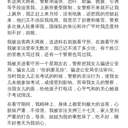
长达两天两夜。警察用逼供、恐吓、欺骗、挑拨、引诱
等手段迫害我。上厕所要受限制，女警察不来就不让我
上厕所，我正赶上来月经，没有纸换，还把我的兜锁起
来，他们又不供应我纸用。我受尽了折磨和痛苦。警察
多次换人轮番审我，国保队的朱沁和许广平对我态度特
别不好，凶狠。
我被迫害两天两夜，送进科右前旗看守所。在旗看守所
我被非法受审无数次，我已记不清了多少次。有个姓江
的管教大骂过我，还有一个警察也骂过我。
我被关进看守所一个星期左右，警察把我女儿骗进公安
局，骗女儿说：“你妈要见你”。骗进公安局非法审问。
当时我女儿正在考试的时候，警察的非法行为，使我女
儿未能参加考试，成绩受到影响。而审我女儿的警察，
当我女儿的面，给他孩子打电话，心平气和的关心她孩
子考试情况。
在看守期间，我精神上、身体上都受到极大的迫害，心
脏病严重，不排泄。我被非法关押三十七天，家人受到
严重的打击，母亲、姐姐为我的事愁坏了，吃不好，睡
不好整天为我担心。