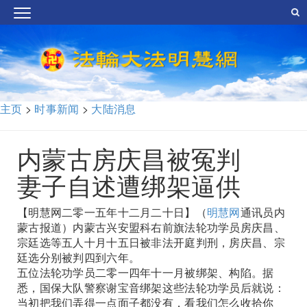
主页
>
时事新闻
>
大陆消息
内蒙古房庆昌被冤判
妻子自述遭绑架逼供
【明慧网二零一五年十二月二十日】（
明慧网
通讯员内
蒙古报道）内蒙古兴安盟科右前旗法轮功学员房庆昌、
宗廷选等五人十月十五日被非法开庭判刑，房庆昌、宗
廷选分别被判四到六年。
五位法轮功学员二零一四年十一月被绑架、构陷。据
悉，国保大队警察谢宝音绑架这些法轮功学员后就说：
当初把我们弄得一点面子都没有，看我们怎么收拾你