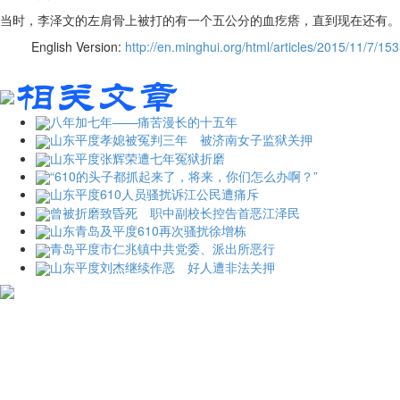
当时，李泽文的左肩骨上被打的有一个五公分的血疙瘩，直到现在还有。
English Version:
http://en.minghui.org/html/articles/2015/11/7/15
八年加七年——痛苦漫长的十五年
山东平度孝媳被冤判三年 被济南女子监狱关押
山东平度张辉荣遭七年冤狱折磨
“610的头子都抓起来了，将来，你们怎么办啊？”
山东平度610人员骚扰诉江公民遭痛斥
曾被折磨致昏死 职中副校长控告首恶江泽民
山东青岛及平度610再次骚扰徐增栋
青岛平度市仁兆镇中共党委、派出所恶行
山东平度刘杰继续作恶 好人遭非法关押