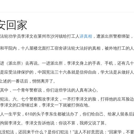
安回家
法轮功学员李泽文在莱州市沙河镇给打工人
讲真相
，遭派出所警察绑架，
和平院内，十八屋楼北面打工宿舍讲法轮大法好的真相，被外地打工的人
进（派出所）去再说。一进派出所，李泽文身上的手表、手机，还有几十
是应受法律保护的，中国宪法三十六条就是信仰自由，学大法是从做好人
文上述的一番话后，悄悄离开了。
其中，一个青年警察说，你们这些学法的人真有决心。
犯法。六、七个警察围攻李泽文，一齐打李泽文的脸，打得他的左耳脸边
李泽文的口骨锤过来，李泽文一下就被打倒在地。
人一生平安，610的头子李东生都被法办了，你们给自己、给家人留条后
拘留李泽文。李泽文告诉他说：你说不算，我师父说了算。
也没犯法，还回来干什么？是你们犯法！”这人不好意思说：“回家学，不