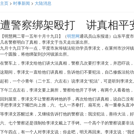
主页
>
时事新闻
>
大陆消息
遭警察绑架殴打 讲真相平
【明慧网二零一五年十月十九日】（
明慧网
通讯员山东报道）山东平度市
几名警察明白了真相，李泽文于当天走出派出所。
九月十九日下午一点，平度市灰埠镇法轮功学员李泽文，在莱州市沙河镇
一个圆脸，将他绑架到沙河镇派出所。
在警车上，李泽文给他们讲大法真相，警察几次要打李泽文，并恐吓说，
这期间，李泽文一直给他们讲真相，告诉他们不要犯法，自己修炼法轮功
起初，一个小青年（二十五、六左右）说李泽文“犯法”，可是听到李泽
下午三点左右，李泽文要上厕所，警察给他开了手铐，有两个人看着他，
回到屋里，李泽文不让警察再铐他的手，再次给他们讲真相，说自己没有
手把李泽文下嘴巴向上推，六、七人一齐拳打、扇耳光，有一重拳头直冲
等李泽文苏醒过来，又继续告诉打他的警察说：我没犯法，善待大法，好
六、七个警察还是强制给李泽文戴上了手铐。一个高个子的警察说要非法
下午四点，有一个人对李泽文说：你走吧，明天再回来。李泽文说：“我