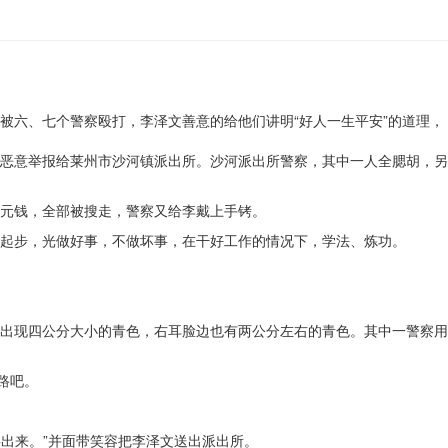
被六、七个警察殴打，李泽文善意的给他们讲明“好人一生平安”的道理，
恶意举报给莱州市沙河镇派出所。沙河派出所警察，其中一人全腮胡，另
元钱，全部被搜走，警察又给李戴上手铐。
起步，光做好事，不做坏事，在干好工作的情况下，学法、炼功。
出现四公分大小的青色，右耳脸边也有两公分左右的青色。其中一警察用
路吧。
要出来。”并面带笑容把李泽文送出派出所。