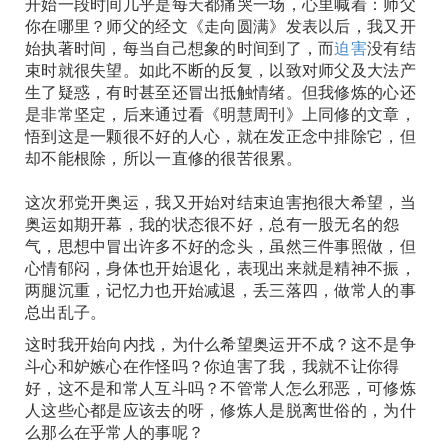
开始一段时间几乎是每天都痛哭一场，心里喊着：师父
你在哪里？师父的经文《走向圆满》发表以后，我又开
始执著时间，每当自己想象的时间到了，而
迫害
没有结
束时就很失望。如此不断的反复，以致对师父及大法产
生了疑惑，有时甚至还冒出抵触情绪。但我修炼的心还
是非常坚定，后来通过看《明慧周刊》上同修的文章，
悟到这是一颗很不好的人心，就在发正念中排除它，但
却不能根除，所以一直修的很苦很累。
这次邪党开奥运，我又开始对结束迫害抱很大希望，当
奥运如期开幕，我的状态很不好，总有一股无名的怨
气，思想中冒出许多不好的念头，虽然三件事照做，但
心情郁闷，身体也开始退化，表现出来就是精神不振，
两腿沉重，记忆力也开始减退，丢三落四，做常人的事
总出乱子。
这时我开始向内找，为什么希望奥运开不成？这不是争
斗心和妒嫉心在作怪吗？你迫害了我，我就不让你得
好，这不是和常人互斗吗？不管常人怎么邪恶，可修炼
人这些心都是应该去的呀，修炼人是脱离世俗的，为什
么那么在乎常人的事呢？