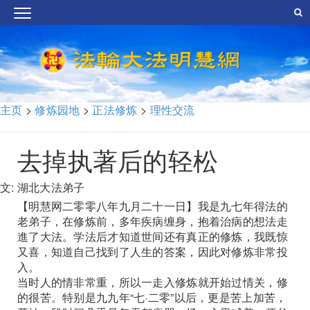
主页
>
修炼园地
>
正法修炼
>
理性交流
去掉执著后的轻松
文: 湖北大法弟子
【明慧网二零零八年九月二十一日】我是九七年得法的
老弟子，在修炼前，多年疾病缠身，抱着治病的想法走
進了大法。学法后才知道世间还有真正的修炼，我既惊
又喜，知道自己找到了人生的答案，因此对修炼非常投
入。
当时人的情非常重，所以一走入修炼就开始过情关，修
的很苦。特别是九九年“七·二零”以后，更是苦上加苦，