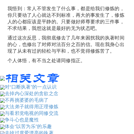
我悟到：常人不管发生了什么事，都是给我们修炼的，
你只要动了人心就达不到标准，再大的事发生了，修炼
人的心都应该是平静的。只要做好师尊要求的三件事，
不求结果，我想这就是最好的无为状态吧。
通过这次反思，我彻底修去了几年来困扰我的执著时间
的心，也修出了对师对法百分之百的信。现在我身心出
现了从未有过的轻松与平和，也不觉得修炼苦了。
个人体悟，有不当之处请同修指正。
对“口断执著”的一点认识
去掉内心深处的贪欲之念
不再挑婆婆的毛病了
大法弟子就得用正理修炼
与看邪党电视的同修交流
争斗心也是魔性
体会“以苦为乐”的乐趣
去掉过度爱漂亮的执著