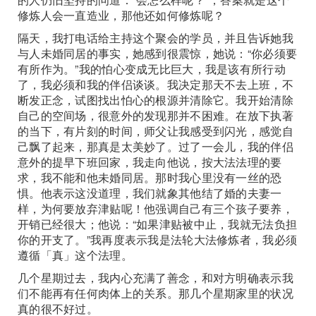
修炼人会一直造业，那他还如何修炼呢？
隔天，我打电话给主持这个聚会的学员，并且告诉她我
与人未婚同居的事实，她感到很震惊，她说：“你必须要
有所作为。”我的怕心变成无比巨大，我是该有所行动
了，我必须和我的伴侣谈谈。我决定那天不去上班，不
断发正念，试图找出怕心的根源并清除它。我开始清除
自己的空间场，很意外的发现那并不困难。在放下执著
的当下，有片刻的时间，师父让我感受到闪光，感觉自
己飘了起来，那真是太美妙了。过了一会儿，我的伴侣
意外的提早下班回家，我走向他说，按大法法理的要
求，我不能和他未婚同居。那时我心里没有一丝的恐
惧。他表示这没道理，我们就象其他结了婚的夫妻一
样，为何要放弃津贴呢！他强调自己有三个孩子要养，
开销已经很大；他说：“如果津贴被中止，我就无法负担
你的开支了。”我再度表示我是法轮大法修炼者，我必须
遵循「真」这个法理。
几个星期过去，我内心充满了善念，和对方明确表示我
们不能再有任何肉体上的关系。那几个星期家里的状况
真的很不好过。