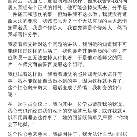
回家后，我面临了進退两难的抉择，如果我告诉我的同
居人我想有个正式的婚礼，他可能会掉头离去。分手是
一件痛苦和悲伤的事，但如果我不这么做，我就没有遵
照大法的要求，我该怎么办？一个无法克服的巨大恐惧
笼罩着我。我是个修炼人，我首先得是个修炼人，然而
我却害怕分手。
我读着师父针对这个问题的讲法，我明确的知道我不可
能继续过这样的生活了。我也参考其他学员的心得，有
位学员一直无法去掉某种执著，于是他对着师父的照
片，在师父面前誓言克服这个阻碍。
我也试着这样做，我看着师父的照片却无法承诺任何
事，我不能保证自己做不到的事，因为这样就不真了。
这个怕心愈来愈大，最后变成了恐惧，我将变的如何
呢？
在一次学员会议上，我向其中一位学员请教我的状况。
我心想也许经过我们私下的交流就已足够，或许我就可
以不用再理会这件事了。她的回答既简单又严厉：“你将
会下地狱。”
这个怕心愈来愈大，我被困住了，我无法让自己向同居