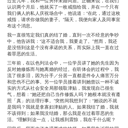
过去几年，我和一位男伴未婚同居。正确来说，在我们
认识两个月后，他就买了一枚戒指给我，并在一个只有
我们俩人的私人庆祝场合中，他说道：“在此，通过这枚
戒指，请求你做我的妻子。”隔天，我便向家人及同事宣
布这个消息。
我一直很笃定我们真的结了婚，直到一次不经意的争吵
中，他告诉我：“这不适合我，我要走了。”然而，我还
是没悟到这是个没有承诺的关系，而实际上我一直在过
着罪恶的生活。
三年前，在以色列法会中，一位学员讲了她的先生因为
反对她修炼而与她离婚的经过。在听体会的过程中，我
流了很多泪，因为分手／分居一直都是件令人痛苦万分
和悲伤不已的事。另一位学员接着讲到她曾以一种不诚
实的方式从社会安全局那领取津贴，我发现自己很生
气，想着：“她还把自己当作修炼人吗？她根本就没有遵
照「真」的法理行事。”突然间我想到了：“她说的不就
是我吗？我就是拿寡妇津贴的人。如果我结了婚，我就
不该得到；如果我没结婚，那么我是在过着罪恶的生
活。”理解到这一点，让我感到震惊，我在干什么呢？