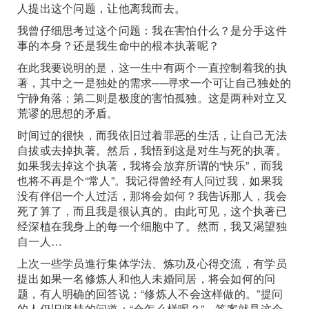
人提出这个问题，让他离我而去。
我曾仔细思考过这个问题：我在害怕什么？是分手这件
事的本身？还是我生命中的根本执著呢？
在此我要说明的是，这一生中有两个一直控制着我的执
著，其中之一是独处的需求──寻求一个可让自己独处的
宁静角落；第二则是极度的害怕孤独。这是两种对立又
荒谬的思想的矛盾。
时间过的很快，而我依旧过着罪恶的生活，让自己无法
自拔或去掉执著。然后，我悟到这是对生与死的执著。
如果我去掉这个执著，我将会放弃所谓的“快乐”，而我
也将不再是个“常人”。我记得曾经有人问过我，如果我
没有伴侣一个人过活，那将会如何？我告诉那人，我会
死了算了，而且我是很认真的。由此可见，这个执著已
经深植在我身上的每一个细胞中了。然而，我又渴望独
自一人…
上次一些学员進行集体学法、炼功及心得交流，有学员
提出如果一名修炼人和他人未婚同居，将会如何的问
题，有人明确的回答说：“修炼人不会这样做的。”提问
的人仍旧坚持的问道：“会怎么样呢？”，答案就是这个