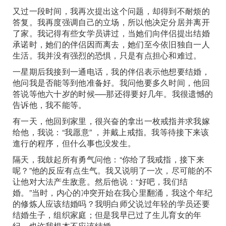
又过一段时间，我再次提出这个问题，却得到不耐烦的
答复。我再度强调自己的立场，所以他决定分居并离开
了家。我记得有些女学员讲过，当她们向伴侣提出结婚
承诺时，她们的伴侣因而离去，她们至今依旧独自一人
生活。我并没有强烈的恐惧，只是有点担心和难过。
一星期后我接到一通电话，我的伴侣表示他想要结婚，
他问我是否能等到他准备好。我问他要多久时间，他回
答说等他六十岁的时候──那还得要好几年。我很遗憾的
告诉他，我不能等。
有一天，他回到家里，很兴奋的拿出一枚戒指并求我嫁
给他，我说：“我愿意” ，并戴上戒指。我等待接下来该
進行的程序，但什么事也没发生。
隔天，我鼓起所有勇气问他：“你给了我戒指，接下来
呢？”他的反应有点生气。我又说明了一次，尽可能的不
让他对大法产生敌意。然后他说：“好吧，我们结
婚。”当时，内心的冲突开始在我心里翻涌，我这个年纪
的修炼人应该结婚吗？我明白师父说过年轻的学员还要
结婚生子，组织家庭；但是我早已过了生儿育女的年
纪，也许我根本不应该结婚。