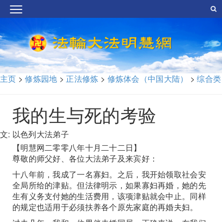
主页
>
修炼园地
>
正法修炼
>
修炼体会（中国大陆）
>
综合类
我的生与死的考验
文: 以色列大法弟子
【明慧网二零零八年十月二十二日】
尊敬的师父好、各位大法弟子及来宾好：
十八年前，我成了一名寡妇。之后，我开始领取社会安
全局所给的津贴。但法律明示，如果寡妇再婚，她的先
生有义务支付她的生活费用，该项津贴就会中止。同样
的规定也适用于必须扶养各个原先家庭的再婚夫妇。