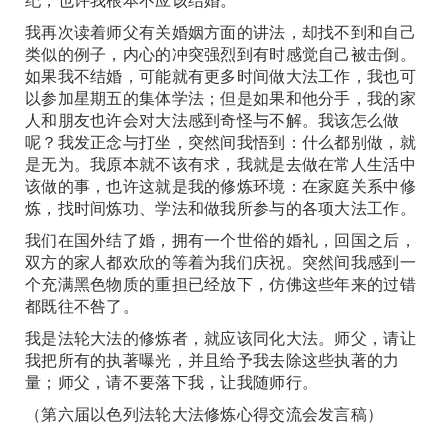
我再次读着师父有关婚姻方面的讲法，却找不到和自己
类似的例子，内心的冲突强烈到有时感觉自己被击倒。
如果我不结婚，可能就有更多时间做大法工作，我也可
以参加星期五的集体学法；但是如果和他分手，我的家
人和朋友也许会对大法感到奇怪与不解。我该怎么做
呢？我发正念与打坐，突然间我悟到：什么都别做，就
是无为。我原本就不该有求，我就是去做在常人生活中
该做的事，也许这就是我的修炼环境：在家庭关系中修
炼，找时间炼功、学法和做我所参与的各项大法工作。
我们在国外结了婚，拥有一个世俗的婚礼，回国之后，
双方的家人都欢欣的等着为我们庆祝。突然间我感到一
个充满黑色物质的重担已经放下，仿佛这些年来的过错
都既往不咎了。
我是法轮大法的修炼者，就应该同化大法。师父，请让
我把所有的执著曝光，并且给予我去除这些执著的力
量；师父，请不要落下我，让我随师行。
（第六届以色列法轮大法修炼心得交流会发言稿）